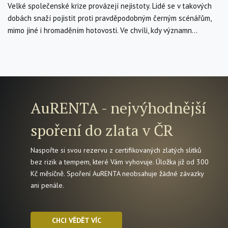
Velké společenské krize provázejí nejistoty. Lidé se v takových
dobách snaží pojistit proti pravděpodobným černým scénářům,
mimo jiné i hromaděním hotovosti. Ve chvíli, kdy významn...
AuRENTA - nejvýhodnější
spoření do zlata v ČR
Naspořte si svou rezervu z certifikovaných zlatých slitků
bez rizik a tempem, které Vám vyhovuje. Úložka již od 300
Kč měsíčně. Spoření AuRENTA neobsahuje žádné závazky
ani penále.
CHCI VĚDĚT VÍC