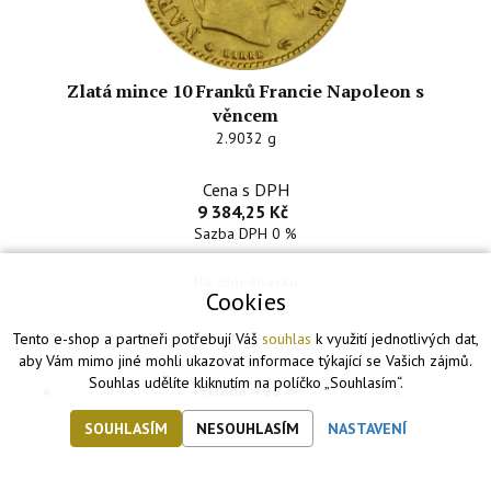
Zlatá mince 10 Franků Francie Napoleon s
věncem
2.9032 g
Cena s DPH
9 384,25 Kč
Sazba DPH 0 %
Na objednávku
Cookies
Tento e-shop a partneři potřebují Váš
souhlas
k využití jednotlivých dat,
aby Vám mimo jiné mohli ukazovat informace týkající se Vašich zájmů.
Souhlas udělíte kliknutím na políčko „Souhlasím“.
«
Strana 4 ze 8
»
SOUHLASÍM
NESOUHLASÍM
NASTAVENÍ