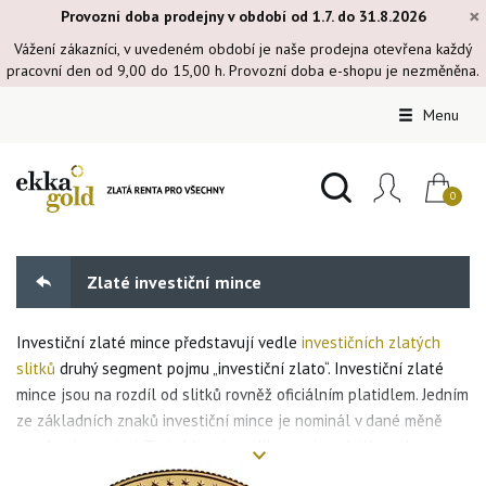
×
Provozní doba prodejny v období od 1.7. do 31.8.2026
Vážení zákazníci, v uvedeném období je naše prodejna otevřena každý
pracovní den od 9,00 do 15,00 h. Provozní doba e-shopu je nezměněna.
Menu
Zlaté investiční mince
Investiční zlaté mince představují vedle
investičních zlatých
slitků
druhý segment pojmu „investiční zlato“. Investiční zlaté
mince jsou na rozdíl od slitků rovněž oficiálním platidlem. Jedním
ze základních znaků investiční mince je nominál v dané měně
vyražený na minci. To je hlavní rozdíl oproti medailím nebo
pamětním mincím. Investiční mince je naopak ražena pod