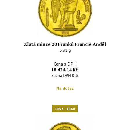
Zlatá mince 20 Franků Francie Anděl
5.81 g
Cena s DPH
18 424,14 Kč
Sazba DPH 0 %
Na dotaz
1853 - 1860