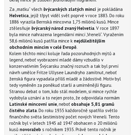
Za „matku“ všech
švýcarských zlatých mincí
je pokládána
Helvetica
, jejíž třpyt viděl svět poprvé v roce 1883. Do roku
1886 vyrazila Bernská mincovna 1,75 miliónů kusů. Mince
ztělesňuje
švýcarský národ zvaný Helvetia
. V roce 1897
byla mince nahrazena legendární mincí „Vreneli“. Vyražením
58,6 miliónů kusů patřila mince k
nejdůležitějším
obchodním mincím v celé Evropě
.
Kolem těchto mincí koluje řada pozoruhodných mýtů a
legend, neboť vyobrazení mladé dámy vzbudilo v
konzervativním Švýcarsku značný rozruch a tak byl první
návrh umělce Fritze Ullysee Laundryho zamítnut, neboť
ženská figura vypadala příliš mladě a žádostivě. Motiv byl
tedy vyměněn za poněkud starší a umírněnější figuru.
Stranou debat o tom, kdo stál modelem, si mince rychle
vydobyla uznání a to nejen proto, že odpovídala normám
Latinské mincovní unie
, neboť
obsahuje 5,81 gramů
čistého zlata
. Do roku 1935 každoročně spatřilo světlo
finančního světa šestimístný počet nových Vreneli. Tento
ročník byl v letech 1945 až 1947 obohacen o 20 miliónů
kusů
novoražeb
s ročníkem 1935. Právě tento ročník je