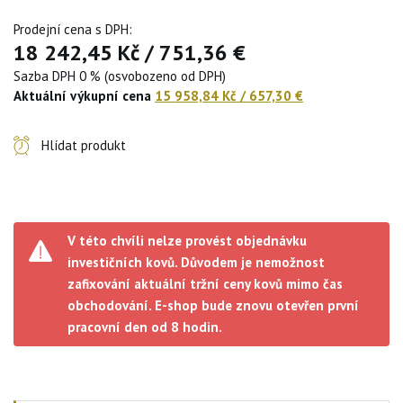
Prodejní cena s DPH:
18 242,45 Kč
/
751,36 €
Sazba DPH 0 % (osvobozeno od DPH)
Aktuální výkupní cena
15 958,84 Kč
/
657,30 €
Hlídat produkt
V této chvíli nelze provést objednávku
investičních kovů. Důvodem je nemožnost
zafixování aktuální tržní ceny kovů mimo čas
obchodování. E-shop bude znovu otevřen první
pracovní den od 8 hodin.