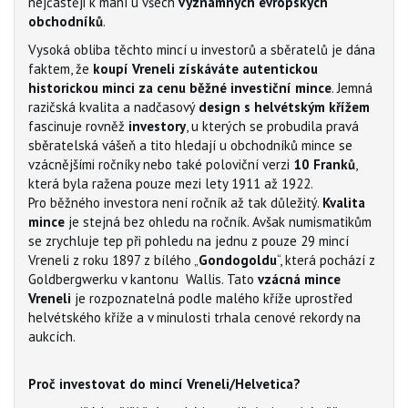
nejčastěji k mání u všech
významných evropských
obchodníků
.
Vysoká obliba těchto mincí u investorů a sběratelů je dána
faktem, že
koupí Vreneli získáváte autentickou
historickou minci za cenu běžné investiční mince
. Jemná
razičská kvalita a nadčasový
design s helvétským křížem
fascinuje rovněž
investory
, u kterých se probudila pravá
sběratelská vášeň a tito hledají u obchodníků mince se
vzácnějšími ročníky nebo také poloviční verzi
10 Franků
,
která byla ražena pouze mezi lety 1911 až 1922.
Pro běžného investora není ročník až tak důležitý.
Kvalita
mince
je stejná bez ohledu na ročník. Avšak numismatikům
se zrychluje tep při pohledu na jednu z pouze 29 mincí
Vreneli z roku 1897 z bílého „
Gondogoldu
“, která pochází z
Goldbergwerku v kantonu Wallis. Tato
vzácná mince
Vreneli
je rozpoznatelná podle malého kříže uprostřed
helvétského kříže a v minulosti trhala cenové rekordy na
aukcích.
Proč investovat do mincí Vreneli/Helvetica?