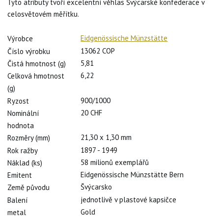
Tyto atributy tvoří excelentní věhlas Švýcarské konfederace v
celosvětovém měřítku.
Eidgenössische Münzstätte
Výrobce
13062 COP
Číslo výrobku
5,81
Čistá hmotnost (g)
6,22
Celková hmotnost
(g)
900/1000
Ryzost
20 CHF
Nominální
hodnota
21,30 x 1,30 mm
Rozměry (mm)
1897 - 1949
Rok ražby
58 milionů exemplářů
Náklad (ks)
Eidgenössische Münzstätte Bern
Emitent
Švýcarsko
Země původu
jednotlivě v plastové kapsičce
Balení
Gold
metal