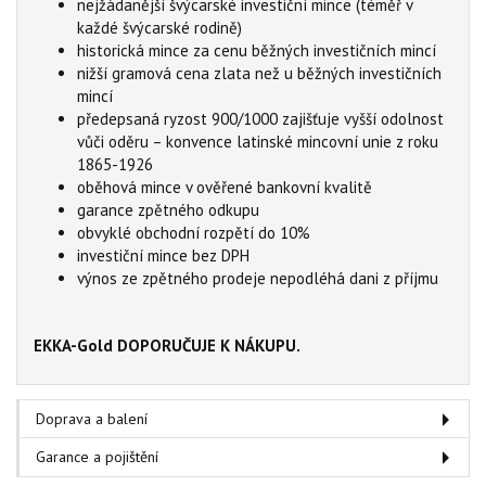
nejžádanější švýcarské investiční mince (téměř v
každé švýcarské rodině)
historická mince za cenu běžných investičních mincí
nižší gramová cena zlata než u běžných investičních
mincí
předepsaná ryzost 900/1000 zajišťuje vyšší odolnost
vůči oděru – konvence latinské mincovní unie z roku
1865-1926
oběhová mince v ověřené bankovní kvalitě
garance zpětného odkupu
obvyklé obchodní rozpětí do 10%
investiční mince bez DPH
výnos ze zpětného prodeje nepodléhá dani z příjmu
EKKA-Gold DOPORUČUJE K NÁKUPU.
Doprava a balení
Garance a pojištění