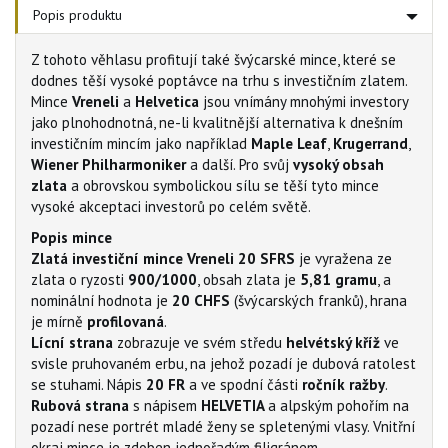
Popis produktu
Z tohoto věhlasu profitují také švýcarské mince, které se
dodnes těší vysoké poptávce na trhu s investičním zlatem.
Mince
Vreneli
a
Helvetica
jsou vnímány mnohými investory
jako plnohodnotná, ne-li kvalitnější alternativa k dnešním
investičním mincím jako například
Maple Leaf
,
Krugerrand
,
Wiener Philharmoniker
a další. Pro svůj
vysoký obsah
zlata
a obrovskou symbolickou sílu se těší tyto mince
vysoké akceptaci investorů po celém světě.
Popis mince
Zlatá investiční mince Vreneli 20 SFRS
je vyražena ze
zlata o ryzosti
900/1000
, obsah zlata je
5,81 gramu
, a
nominální hodnota je
20 CHFS
(švýcarských franků), hrana
je mírně
profilovaná
.
Lícní strana
zobrazuje ve svém středu
helvétský kříž
ve
svisle pruhovaném erbu, na jehož pozadí je dubová ratolest
se stuhami. Nápis
20 FR
a ve spodní části
ročník ražby
.
Rubová strana
s nápisem
HELVETIA
a alpským pohořím na
pozadí nese portrét mladé ženy se spletenými vlasy. Vnitřní
okraj mince je zdoben jednořadým filigránem.