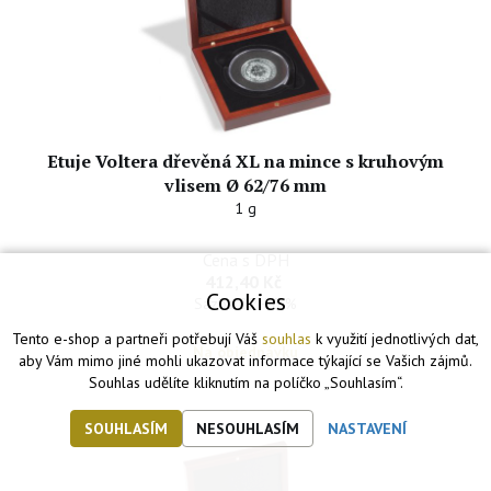
Etuje Voltera dřevěná XL na mince s kruhovým
vlisem Ø 62/76 mm
1 g
Cena s DPH
412,40 Kč
Cookies
Sazba DPH 0 %
Tento e-shop a partneři potřebují Váš
souhlas
k využití jednotlivých dat,
Na objednávku
aby Vám mimo jiné mohli ukazovat informace týkající se Vašich zájmů.
Souhlas udělíte kliknutím na políčko „Souhlasím“.
SOUHLASÍM
NESOUHLASÍM
NASTAVENÍ