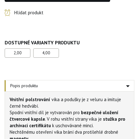
Hlídat produkt
DOSTUPNÉ VARIANTY PRODUKTU
2,00
4,00
Popis produktu
Vnitřní polstrování
víka a podušky je z veluru a imituje
černé hedvábí.
Spodní vnitřní díl je vytvarován pro
bezpečné uložení
čtvercové kapsle
. V rohu vnitřní strany víka je
stužka pro
archivaci certifikátu
k uschovávané minci.
Nechtěnému otevření víka brání dva protilehlé drobné
magnety
.