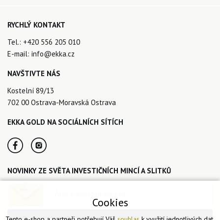
RYCHLÝ KONTAKT
Tel.:
+420 556 205 010
E-mail:
info@ekka.cz
NAVŠTIVTE NÁS
Kostelní 89/13
702 00 Ostrava-Moravská Ostrava
EKKA GOLD NA SOCIÁLNÍCH SÍTÍCH
NOVINKY ZE SVĚTA INVESTIČNÍCH MINCÍ A SLITKŮ
Cookies
Tento e-shop a partneři potřebují Váš
souhlas
k využití jednotlivých dat,