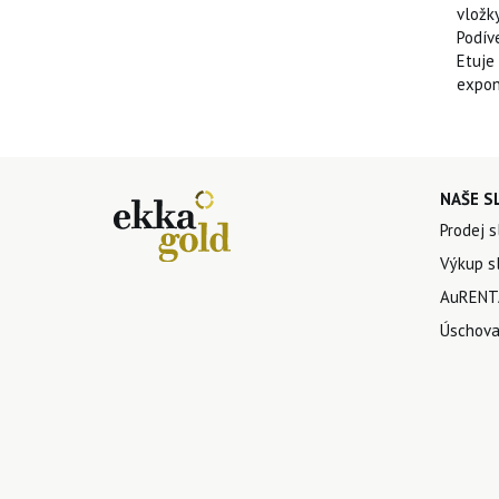
vložk
Podív
Etuje
expon
NAŠE S
Prodej s
Výkup sl
AuRENTA
Úschova