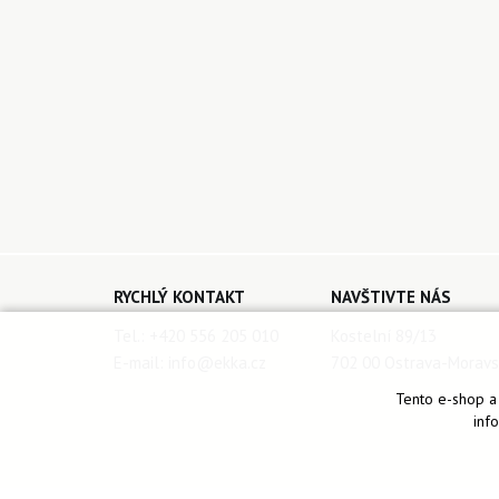
RYCHLÝ KONTAKT
NAVŠTIVTE NÁS
Tel.:
+420 556 205 010
Kostelní 89/13
E-mail:
info@ekka.cz
702 00 Ostrava-Moravs
Tento e-shop a 
inf