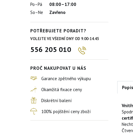
Po–Pá
08:00–17:00
So–Ne
Zavřeno
POTŘEBUJETE PORADIT?
VOLEJTE VE VŠEDNÍ DNY OD 9.00-14.45
556 205 010
PROČ NAKUPOVAT U NÁS
Garance zpětného výkupu
Popi
Okamžitá fixace ceny
Diskrétní balení
Vnitř
100% pojištění ceny zboží
Spodní
certif
Necht
Čtver