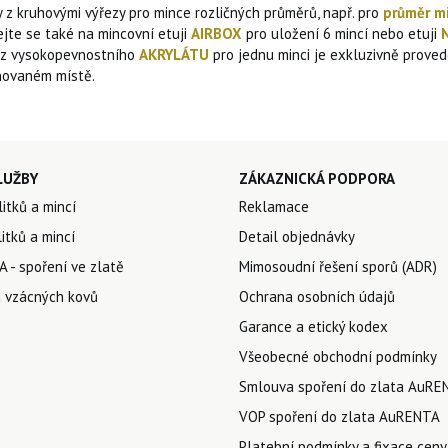
y z kruhovými výřezy pro mince rozličných průměrů, např. pro
průměr m
ejte se také na mincovní etuji
AIRBOX
pro uložení 6 mincí nebo etuji
 z vysokopevnostního
AKRYLÁTU
pro jednu minci je exkluzivně prove
ovaném místě.
LUŽBY
ZÁKAZNICKÁ PODPORA
litků a mincí
Reklamace
itků a mincí
Detail objednávky
 - spoření ve zlatě
Mimosoudní řešení sporů (ADR)
 vzácných kovů
Ochrana osobních údajů
Garance a etický kodex
Všeobecné obchodní podmínky
Smlouva spoření do zlata AuRE
VOP spoření do zlata AuRENTA
Platební podmínky a fixace ceny