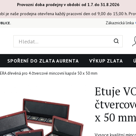
Provozní doba prodejny v období od 1.7. do 31.8.2026
obí je naše prodejna otevřena každý pracovní den od 9,00 do 15,00 h. Pr
Zákaznická linka
BLICE.
SPOŘENÍ DO ZLATA AURENTA
VÝKUP ZLATA
ERA dřevěná pro 4 čtvercové mincovní kapsle 50 x 50 mm
Etuje V
čtvercov
x 50 m
Vysoce kvalitní min