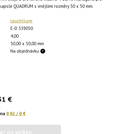
 kapsle QUADRUM s vnějšími rozměry 50 x 50 mm.
Leuchtturm
E-D 339050
4,00
50,00 x 50,00 mm
Na objednávku
31 €
ena
0 Kč
/
0 €
AT DO KOŠÍKU