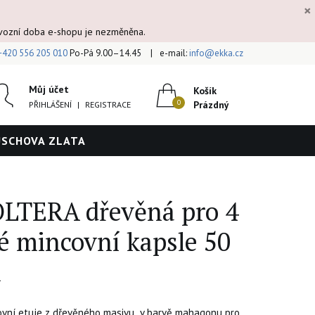
×
ovozní doba e-shopu je nezměněna.
+420 556 205 010
Po-Pá 9.00–14.45
e-mail:
info@ekka.cz
Můj účet
Košík
Prázdný
PŘIHLÁŠENÍ
|
REGISTRACE
ÚSCHOVA ZLATA
OLTERA dřevěná pro 4
é mincovní kapsle 50
m
covní etuje z dřevěného masivu v barvě mahagonu pro