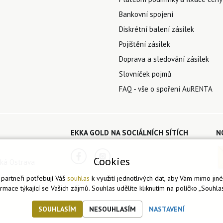
Bankovní spojení
Diskrétní balení zásilek
Pojištění zásilek
Doprava a sledování zásilek
Slovníček pojmů
FAQ - vše o spoření AuRENTA
EKKA GOLD NA SOCIÁLNÍCH SÍTÍCH
N
Cookies
ká Ostrava
partneři potřebují Váš
souhlas
k využití jednotlivých dat, aby Vám mimo jin
ormace týkající se Vašich zájmů. Souhlas udělíte kliknutím na políčko „Souhlas
SOUHLASÍM
NESOUHLASÍM
NASTAVENÍ