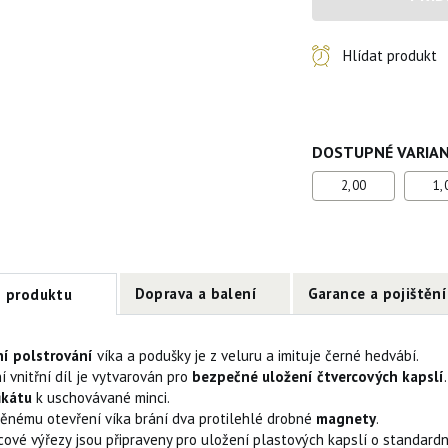
Hlídat produkt
DOSTUPNÉ VARIA
2,00
1,
Doprava a balení
Garance a pojištění
s produktu
ní polstrování
víka a podušky je z veluru a imituje černé hedvábí.
 vnitřní díl je vytvarován pro
bezpečné uložení čtvercových kapslí
ikátu
k uschovávané minci.
ěnému otevření víka brání dva protilehlé drobné
magnety
.
cové výřezy jsou připraveny pro uložení plastových kapslí o standard