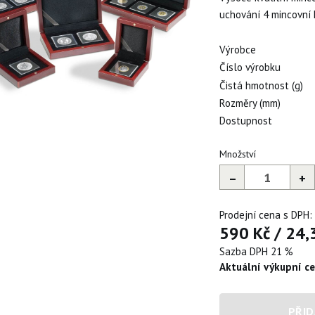
uchování 4 mincovní
Výrobce
Číslo výrobku
Čistá hmotnost (g)
Rozměry (mm)
Dostupnost
Množství
–
+
Prodejní cena s DPH:
590 Kč
/
24,
Sazba DPH 21 %
Aktuální výkupní c
PŘID