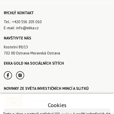
RYCHLÝ KONTAKT
Tel.:
+420 556 205 010
E-mail:
info@ekka.cz
NAVŠTIVTE NÁS
Kostelní 89/13
702 00 Ostrava-Moravská Ostrava
EKKA GOLD NA SOCIÁLNÍCH SÍTÍCH
NOVINKY ZE SVĚTA INVESTIČNÍCH MINCÍ A SLITKŮ
Cookies
Tento e-shop a partneři potřebují Váš
souhlas
k využití jednotlivých dat,