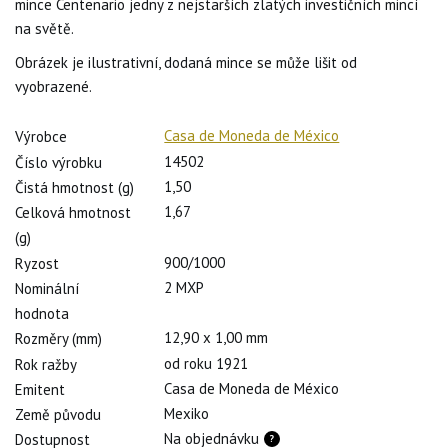
mince Centenario jedny z nejstarších zlatých investičních mincí
na světě.
Obrázek je ilustrativní, dodaná mince se může lišit od
vyobrazené.
Casa de Moneda de México
Výrobce
14502
Číslo výrobku
1,50
Čistá hmotnost (g)
1,67
Celková hmotnost
(g)
900/1000
Ryzost
2 MXP
Nominální
hodnota
12,90 x 1,00 mm
Rozměry (mm)
od roku 1921
Rok ražby
Casa de Moneda de México
Emitent
Mexiko
Země původu
Na objednávku
Dostupnost