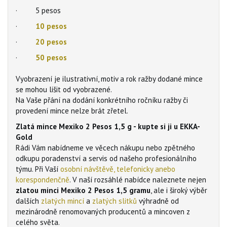
· 5 pesos
·
10 pesos
·
20 pesos
·
50 pesos
Vyobrazení je ilustrativní, motiv a rok ražby dodané mince
se mohou lišit od vyobrazené.
Na Vaše přání na dodání konkrétního ročníku ražby či
provedení mince nelze brát zřetel.
Zlatá mince Mexiko 2 Pesos 1,5 g - kupte si ji u EKKA-
Gold
Rádi Vám nabídneme ve věcech nákupu nebo zpětného
odkupu poradenství a servis od našeho profesionálního
týmu. Při Vaší
osobní návštěvě, telefonicky anebo
korespondenčně
. V naší rozsáhlé nabídce naleznete nejen
zlatou minci Mexiko 2 Pesos 1,5 gramu
, ale i široký výběr
dalších
zlatých mincí
a
zlatých slitků
výhradně od
mezinárodně renomovaných producentů a mincoven z
celého světa.