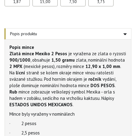
1,87
15,00
7,50
3,75
Popis produktu
Popis mince
Zlatá mince Mexiko 2 Pesos
je vyražena ze zlata o ryzosti
900/1000
, obsahuje
1,50 gramu
zlata, nominální hodnota
2 MPX
(mexické pesos), rozměry mince
12,90 x 1,00 mm
.
Na
lícní
straně se kolem okraje mince vinou ratolesti
svázané stužkou. Pod horním okrajem je
ročník
vydání,
ploše dominuje nominální hodnota mince
DOS PESOS
.
Rub
mince zobrazuje velkolepý symbol Mexika - orla s
hadem v zobáku, sedícího na vrcholku kaktusu. Nápisy
ESTADOS UNIDOS MEXICANOS
.
Mince byly vyraženy v nominálech
· 2 pesos
· 2,5 pesos