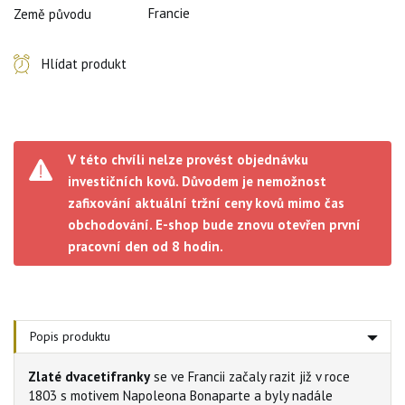
Francie
Země původu
Hlídat produkt
V této chvíli nelze provést objednávku
investičních kovů. Důvodem je nemožnost
zafixování aktuální tržní ceny kovů mimo čas
obchodování. E-shop bude znovu otevřen první
pracovní den od 8 hodin.
Popis produktu
Zlaté dvacetifranky
se ve Francii začaly razit již v roce
1803 s motivem Napoleona Bonaparte a byly nadále