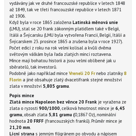
vydávány jak ve druhé francouzské republice v letech 1848
až 1849, tak ve třetí francouzské republice v letech 1871
až 1906.
Když byla v roce 1865 založena
Latinská měnová unie
(LMU), stal se 20 frank zákonným platidlem také v Belgii,
Itálii a Švýcarsku (LMU byla vytvořena Francií, Belgií, Itálií a
Švýcarskem 23. prosince 1865 a zrušena byla v roce 1927).
Počet edicí z roku na rok velmi kolísal a kvůli dvěma
světovým válkám byla řada zlatých mincí roztavena.
Mince mají bohatou historii a jsou velmi oblíbené jak u
sběratelů, tak investorů.
Podobně jako například mince
Vreneli 20 Fr
nebo zlatníky
8
Florin
a jiné obsahuje zlatý dvacetifrank stejné množství
zlata v množství
5,805 gramu
.
Popis mince
Zlatá mince Napoleon bez věnce 20 Frank
je vyražena ze
zlata o ryzosti
900/1000
, celková hmotnost mince je
6,45
gramu
, obsah zlata
5,81 gramu (
0,1867 Oz), nominální
hodnota
20 FRFF
(francouzských franků). Průměr mince je
21,20 mm
.
Lícní strana
s jemným filigránem po obvodu a nápisem