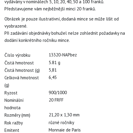
vydávány v nominálech 5, 10, 20, 40, 50 a 100 franků.
Představujeme vám nejběžnější minci 20 franků.
Obrázek je pouze ilustrativní, dodaná mince se může lišit od
vyobrazené.
Při zadávání objednávky bohužel nelze zohlednit požadavky na
dodání konkrétního ročníku mince.
13320-NAPbez
Číslo výrobku
5.81 g
Čistá hmotnost
5,81
Čistá hmotnost (g)
6,45
Celková hmotnost
(g)
900/1000
Ryzost
20 FRFF
Nominální
hodnota
21,20 x 1,30 mm
Rozměry (mm)
různé ročníky
Rok ražby
Monnaie de Paris
Emitent