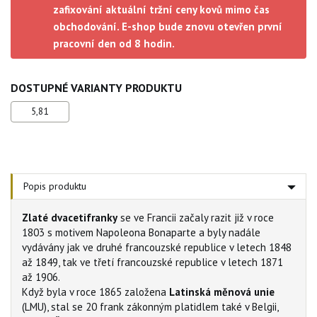
zafixování aktuální tržní ceny kovů mimo čas
obchodování. E-shop bude znovu otevřen první
pracovní den od 8 hodin.
DOSTUPNÉ VARIANTY PRODUKTU
5,81
Popis produktu
Zlaté dvacetifranky
se ve Francii začaly razit již v roce
1803 s motivem Napoleona Bonaparte a byly nadále
vydávány jak ve druhé francouzské republice v letech 1848
až 1849, tak ve třetí francouzské republice v letech 1871
až 1906.
Když byla v roce 1865 založena
Latinská měnová unie
(LMU), stal se 20 frank zákonným platidlem také v Belgii,