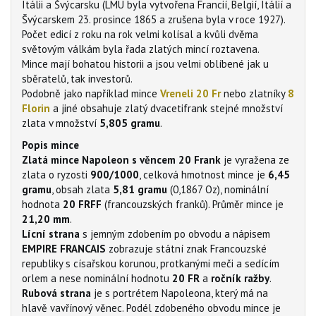
Itálii a Švýcarsku (LMU byla vytvořena Francií, Belgií, Itálií a
Švýcarskem 23. prosince 1865 a zrušena byla v roce 1927).
Počet edicí z roku na rok velmi kolísal a kvůli dvěma
světovým válkám byla řada zlatých mincí roztavena.
Mince mají bohatou historii a jsou velmi oblíbené jak u
sběratelů, tak investorů.
Podobně jako například mince
Vreneli 20 Fr
nebo zlatníky
8
Florin
a jiné obsahuje zlatý dvacetifrank stejné množství
zlata v množství
5,805 gramu
.
Popis mince
Zlatá mince Napoleon s věncem 20 Frank
je vyražena ze
zlata o ryzosti
900/1000
, celková hmotnost mince je
6,45
gramu
, obsah zlata
5,81 gramu
(0,1867 Oz), nominální
hodnota
20 FRFF
(francouzských franků). Průměr mince je
21,20 mm
.
Lícní strana
s jemným zdobením po obvodu a nápisem
EMPIRE FRANCAIS
zobrazuje státní znak Francouzské
republiky s císařskou korunou, protkanými meči a sedícím
orlem a nese nominální hodnotu
20 FR
a
ročník ražby
.
Rubová strana
je s portrétem Napoleona, který má na
hlavě vavřínový věnec. Podél zdobeného obvodu mince je