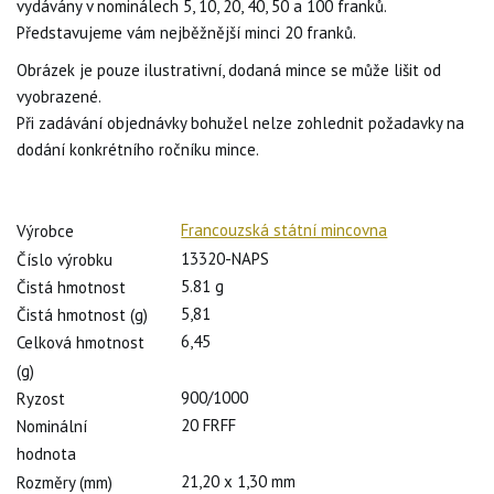
vydávány v nominálech 5, 10, 20, 40, 50 a 100 franků.
Představujeme vám nejběžnější minci 20 franků.
Obrázek je pouze ilustrativní, dodaná mince se může lišit od
vyobrazené.
Při zadávání objednávky bohužel nelze zohlednit požadavky na
dodání konkrétního ročníku mince.
Francouzská státní mincovna
Výrobce
13320-NAPS
Číslo výrobku
5.81 g
Čistá hmotnost
5,81
Čistá hmotnost (g)
6,45
Celková hmotnost
(g)
900/1000
Ryzost
20 FRFF
Nominální
hodnota
21,20 x 1,30 mm
Rozměry (mm)