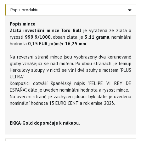
Popis produktu
Popis mince
Zlatá investiční mince Toro Bull
je vyražena ze zlata o
ryzosti
999,9/1000
, obsah zlata je
3,11 gramu
, nominální
hodnota
0,15 EUR
, průměr
16,25 mm
.
Na reverzní straně mince jsou vyobrazeny dva korunované
glóby vznášející se nad mořem. Po obou stranách je lemují
Herkulovy sloupy, v nichž se vlní dvě stuhy s mottem "PLUS
ULTRA".
Kompozici dotváří španělský nápis "FELIPE VI REY DE
ESPAÑA”, dále je uveden nominální hodnota a ryzost mince.
Na averzní straně je zachycen jdoucí býk, dále je uvedena
nominální hodnota 15 EURO CENT a rok emise 2023.
EKKA-Gold doporučuje k nákupu.