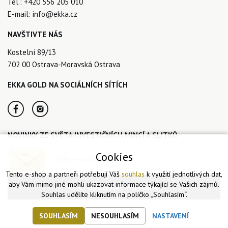
Tel.:
+420 556 205 010
E-mail:
info@ekka.cz
NAVŠTIVTE NÁS
Kostelní 89/13
702 00 Ostrava-Moravská Ostrava
EKKA GOLD NA SOCIÁLNÍCH SÍTÍCH
NOVINKY ZE SVĚTA INVESTIČNÍCH MINCÍ A SLITKŮ
Cookies
Tento e-shop a partneři potřebují Váš
souhlas
k využití jednotlivých dat,
aby Vám mimo jiné mohli ukazovat informace týkající se Vašich zájmů.
CHCI ODEBÍRAT NOVINKY
Souhlas udělíte kliknutím na políčko „Souhlasím“.
SOUHLASÍM
NESOUHLASÍM
NASTAVENÍ