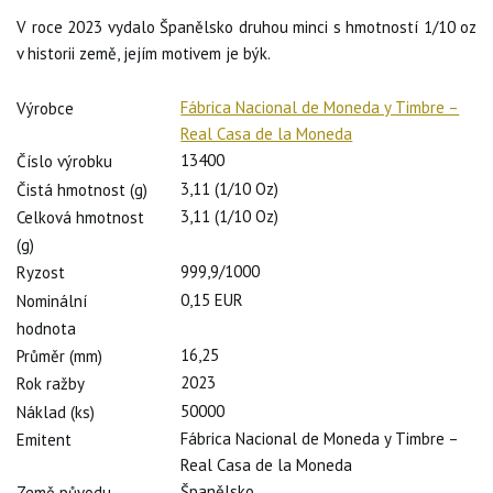
V roce 2023 vydalo Španělsko druhou minci s hmotností 1/10 oz
v historii země, jejím motivem je býk.
Fábrica Nacional de Moneda y Timbre –
Výrobce
Real Casa de la Moneda
13400
Číslo výrobku
3,11 (1/10 Oz)
Čistá hmotnost (g)
3,11 (1/10 Oz)
Celková hmotnost
(g)
999,9/1000
Ryzost
0,15 EUR
Nominální
hodnota
16,25
Průměr (mm)
2023
Rok ražby
50000
Náklad (ks)
Fábrica Nacional de Moneda y Timbre –
Emitent
Real Casa de la Moneda
Španělsko
Země původu