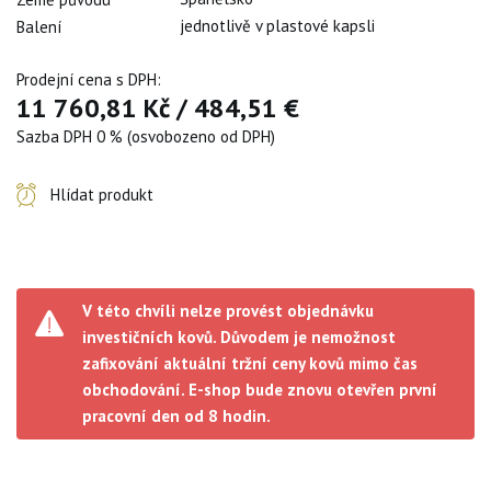
jednotlivě v plastové kapsli
Balení
Prodejní cena s DPH:
11 760,81 Kč
/
484,51 €
Sazba DPH 0 % (osvobozeno od DPH)
Hlídat produkt
V této chvíli nelze provést objednávku
investičních kovů. Důvodem je nemožnost
zafixování aktuální tržní ceny kovů mimo čas
obchodování. E-shop bude znovu otevřen první
pracovní den od 8 hodin.