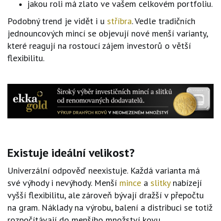
jakou roli má zlato ve vašem celkovém portfoliu.
Podobný trend je vidět i u
stříbra
. Vedle tradičních
jednouncových mincí se objevují nové menší varianty,
které reagují na rostoucí zájem investorů o větší
flexibilitu.
Existuje ideální velikost?
Univerzální odpověď neexistuje. Každá varianta má
své výhody i nevýhody. Menší
mince
a
slitky
nabízejí
vyšší flexibilitu, ale zároveň bývají dražší v přepočtu
na gram. Náklady na výrobu, balení a distribuci se totiž
rozpočítávají do menšího množství kovu.