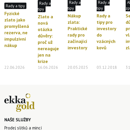
Rady a
Rady a
A
Rady a
Rady a tipy
tipy
tipy
zp
tipy
Fyzické
Nákup
Rady a
S
Zlato a
zlato jako
zlata:
tipy pro
d
nová
promyšlená
Praktické
investory
p
otázka
rezerva, ne
rady pro
do
vl
důvěry:
impulzivní
začínající
vzácných
in
proč už
nákup
investory
kovů
z
nereaguje
jen na
krize
22.06.2026
16.06.2026
20.05.2025
03.12.2018
31
NAŠE SLUŽBY
Prodej slitků a mincí