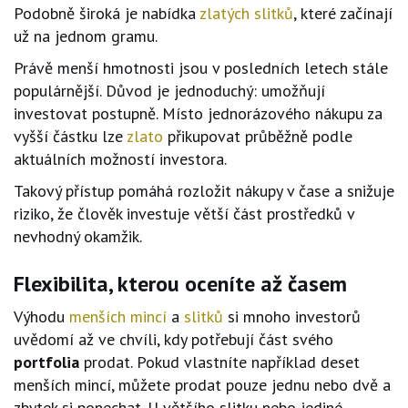
Podobně široká je nabídka
zlatých slitků
, které začínají
už na jednom gramu.
Právě menší hmotnosti jsou v posledních letech stále
populárnější. Důvod je jednoduchý: umožňují
investovat postupně. Místo jednorázového nákupu za
vyšší částku lze
zlato
přikupovat průběžně podle
aktuálních možností investora.
Takový přístup pomáhá rozložit nákupy v čase a snižuje
riziko, že člověk investuje větší část prostředků v
nevhodný okamžik.
Flexibilita, kterou oceníte až časem
Výhodu
menších mincí
a
slitků
si mnoho investorů
uvědomí až ve chvíli, kdy potřebují část svého
portfolia
prodat. Pokud vlastníte například deset
menších mincí, můžete prodat pouze jednu nebo dvě a
zbytek si ponechat. U většího slitku nebo jediné