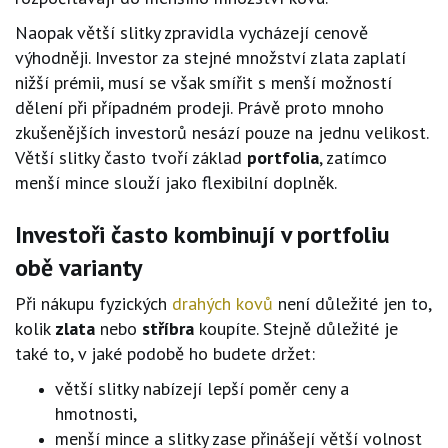
Naopak větší slitky zpravidla vycházejí cenově
výhodněji. Investor za stejné množství zlata zaplatí
nižší prémii, musí se však smířit s menší možností
dělení při případném prodeji. Právě proto mnoho
zkušenějších investorů nesází pouze na jednu velikost.
Větší slitky často tvoří základ
portfolia
, zatímco
menší mince slouží jako flexibilní doplněk.
Investoři často kombinují v portfoliu
obě varianty
Při nákupu fyzických
drahých kovů
není důležité jen to,
kolik
zlata
nebo
stříbra
koupíte. Stejně důležité je
také to, v jaké podobě ho budete držet:
větší slitky nabízejí lepší poměr ceny a
hmotnosti,
menší mince a slitky zase přinášejí větší volnost