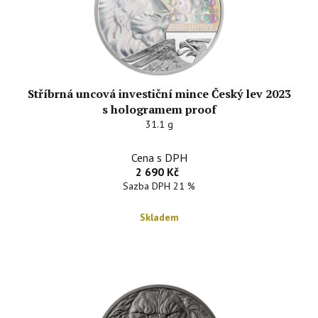
Stříbrná uncová investiční mince Český lev 2023
s hologramem proof
31.1 g
Cena s DPH
2 690 Kč
Sazba DPH 21 %
Skladem