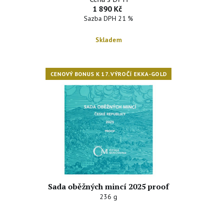
1 890 Kč
Sazba DPH 21 %
Skladem
CENOVÝ BONUS K 17. VÝROČÍ EKKA-GOLD
Sada oběžných mincí 2025 proof
236 g