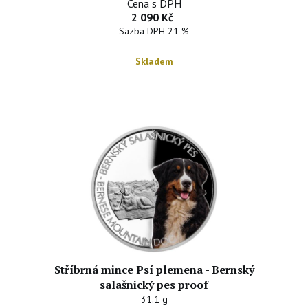
Cena s DPH
2 090 Kč
Sazba DPH 21 %
Skladem
Stříbrná mince Psí plemena - Bernský
salašnický pes proof
31.1 g