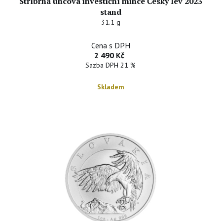
Stříbrná uncová investiční mince Český lev 2023
stand
31.1 g
Cena s DPH
2 490 Kč
Sazba DPH 21 %
Skladem