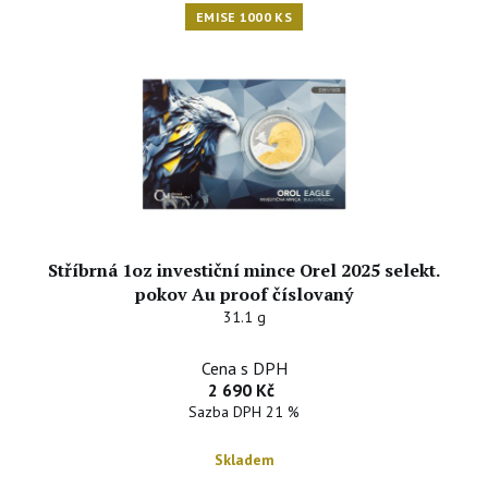
EMISE 1000 KS
Stříbrná 1oz investiční mince Orel 2025 selekt.
pokov Au proof číslovaný
31.1 g
Cena s DPH
2 690 Kč
Sazba DPH 21 %
Skladem