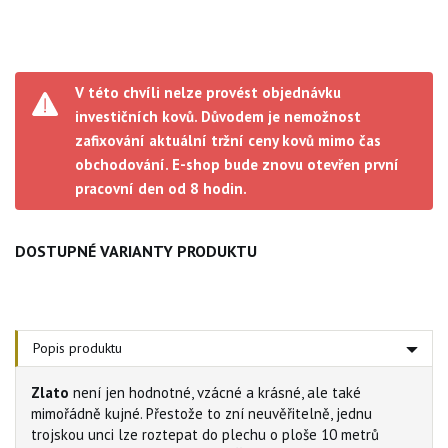
V této chvíli nelze provést objednávku
investičních kovů. Důvodem je nemožnost
zafixování aktuální tržní ceny kovů mimo čas
obchodování. E-shop bude znovu otevřen první
pracovní den od 8 hodin.
DOSTUPNÉ VARIANTY PRODUKTU
Popis produktu
Zlato
není jen hodnotné, vzácné a krásné, ale také
mimořádně kujné. Přestože to zní neuvěřitelně, jednu
trojskou unci lze roztepat do plechu o ploše 10 metrů