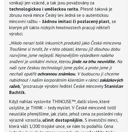
vznikají jen vzácně, a tak jsou považovány za
technologickou i uměleckou raritu.
Přesně taková je
zbrusu nová mince Český lev. Jedná se o autentickou
mincovní ražbu –
žádnou imitaci či pozlacený plast,
se
kterým při takto nízkých hmotnostech pracují někteří
výrobci.
„Nikdo nerazí tolik inkusních produktů jako Česká mincovna.
Troufáme si tvrdit, že v této oblasti, kterou již dlouhou dobu
rozvíjíme, jsme nejlepší. Nejnovějším výsledkem našeho
snažení je unikátní mince, kterou
jinde na trhu neuvidíte.
Na
naši ryze českou technologii jsme pyšní, a proto jsme ji
nechali opatřit
ochrannou známkou.
V budoucnu ji chceme
nabídnout i našim korporátním klientům v rámci
zakázkových
ražeb,
“
prozrazuje výrobní ředitel České mincovny
Stanislav
Bachtík.
Když nahlas vyslovíte THINCUSE™, další slovo, které
uslyšíte, je THINK – tedy myslet. V České mincovně totiž
neustále přemýšlíme, jak zlato, jehož cena za poslední roky
výrazně vzrostla,
učinit dostupnějším.
S investiční mincí,
která váží 1/200 trojské unce, se nám to podařilo. Cena