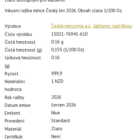
Inkusní ražba mince Český lev 2026. Obsah zlata 1/200 Oz.
Česká mincovna a.s., Jablonec nad Nisou
Výrobce
15021-76941-610
Číslo výrobku
0.16 g
Čistá hmotnost
0,155 (1/200 Oz)
Čistá hmotnost (g)
0.16
Celková hmotnost
(g)
999,9
Ryzost
1 NZD
Nominální
hodnota
2026
Rok ražby
červen 2026
Datum emise
Niue
Emitent
Standard
Provedení
Zlato
Materiál
Není
Certifikát