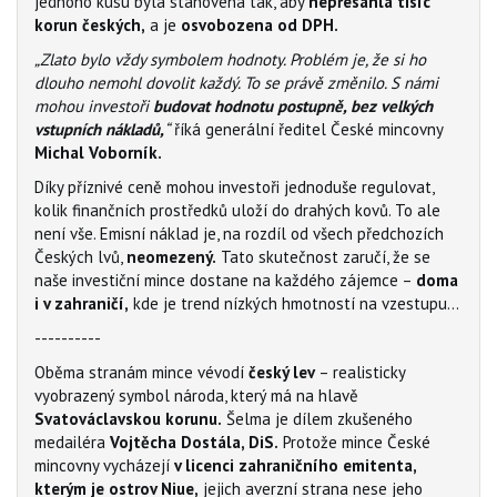
jednoho kusu byla stanovena tak, aby
nepřesáhla tisíc
korun českých,
a je
osvobozena od DPH.
„Zlato bylo vždy symbolem hodnoty. Problém je, že si ho
dlouho nemohl dovolit každý. To se právě změnilo. S námi
mohou investoři
budovat hodnotu postupně, bez velkých
vstupních nákladů,
“
říká generální ředitel České mincovny
Michal Voborník.
Díky příznivé ceně mohou investoři jednoduše regulovat,
kolik finančních prostředků uloží do drahých kovů. To ale
není vše. Emisní náklad je, na rozdíl od všech předchozích
Českých lvů,
neomezený.
Tato skutečnost zaručí, že se
naše investiční mince dostane na každého zájemce –
doma
i v zahraničí,
kde je trend nízkých hmotností na vzestupu…
----------
Oběma stranám mince vévodí
český lev
– realisticky
vyobrazený symbol národa, který má na hlavě
Svatováclavskou korunu.
Šelma je dílem zkušeného
medailéra
Vojtěcha Dostála, DiS.
Protože mince České
mincovny vycházejí
v licenci zahraničního emitenta,
kterým je ostrov Niue,
jejich averzní strana nese jeho