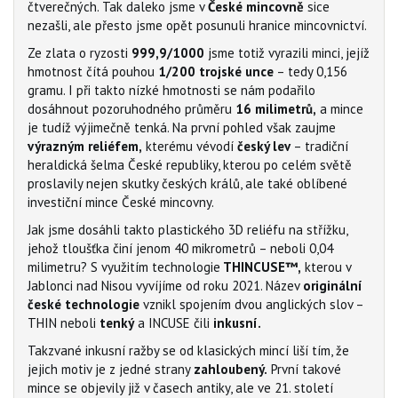
čtverečných. Tak daleko jsme v
České mincovně
sice
nezašli, ale přesto jsme opět posunuli hranice mincovnictví.
Ze zlata o ryzosti
999,9/1000
jsme totiž vyrazili minci, jejíž
hmotnost čítá pouhou
1/200 trojské unce
– tedy 0,156
gramu. I při takto nízké hmotnosti se nám podařilo
dosáhnout pozoruhodného průměru
16 milimetrů,
a mince
je tudíž výjimečně tenká. Na první pohled však zaujme
výrazným reliéfem,
kterému vévodí
český lev
– tradiční
heraldická šelma České republiky, kterou po celém světě
proslavily nejen skutky českých králů, ale také oblíbené
investiční mince České mincovny.
Jak jsme dosáhli takto plastického 3D reliéfu na střížku,
jehož tloušťka činí jenom 40 mikrometrů – neboli 0,04
milimetru? S využitím technologie
THINCUSE™,
kterou v
Jablonci nad Nisou vyvíjíme od roku 2021. Název
originální
české technologie
vznikl spojením dvou anglických slov –
THIN neboli
tenký
a INCUSE čili
inkusní.
Takzvané inkusní ražby se od klasických mincí liší tím, že
jejich motiv je z jedné strany
zahloubený.
První takové
mince se objevily již v časech antiky, ale ve 21. století