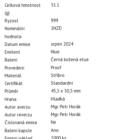
31.1
Celková hmotnost
(g)
999
Ryzost
1NZD
Nominální
hodnota
srpen 2024
Datum emise
Niue
Emitent
Černá kožená etue
Balení
Proof
Provedení
Stříbro
Materiál
Standardní
Certifikát
45,3 x 30,3 mm
Průměr
Hladká
Hrana
Mgr. Petr Horák
Autor averzu
Mgr. Petr Horák
Autor reverzu
Ne
Číslovaná emise
Ano
Balení kapsle
1000 ks
Emisní náklad