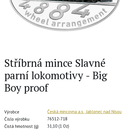
Stříbrná mince Slavné
parní lokomotivy - Big
Boy proof
Česká mincovna a.s., Jablonec nad Nisou
Výrobce
76512-718
Číslo výrobku
31,10 (1 Oz)
Čistá hmotnost (g)