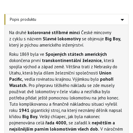
Popis produktu
Na druhé
kolorované stříbrné minci
České mincovny
z cyklu s názvem
Slavné lokomotivy
se objevuje
Big Boy,
který je pýchou amerického inženýrství.
Roku 1869 byla ve
Spojených státech amerických
dokončena první
transkontinentální železnice,
která
spojila východ a západ země. Většina trati z Nebrasky do
Utahu, která byla dílem železniční společnosti
Union
Pacific,
vedla rovinatou krajinou. Výjimkou bylo
pohoří
Wasatch.
Pro přepravu těžkého nákladu se zde musely
používat dvě lokomotivy v čele vlaku a nezřídka bylo
potřeba přidat ještě pomocnou lokomotivu na jeho konec.
Tuto komplikovanou a finančně nákladnou situaci vyřešil
roku
1941
gigantický stroj, na který neznámý dělník napsal
křídou
Big Boy.
Velký chlapec, jak byla nakonec
pojmenována celá
řada 4000,
se zařadil k
největším a
nejsilnějším parním lokomotivám všech dob.
V náročném