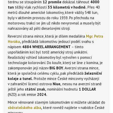
terénu se stoupáním
12 promile
dokázal táhnout
4000
tun
těžký vlak rychlostí
35 kilometrů v hodině.
Přes 40
metrů dlouhé americké lokomotivy, které vážily 548 tun,
byly v aktivním provozu do roku 1959. Po přechodu na
motorovou trakci se jim už nikdo nevyrovnal a musely být
nahrazovány až pěti dieselovými stroji.
Reverzní strana mince, která je dílem medailéra
Mgr. Petra
Horáka
,
předkládá lokomotivu jedoucí podél svahu s
nápisem
4884 WHEEL ARRANGEMENT
– tímto
uspořádáním kol byl totiž americký stroj unikátní.
Realistický vzhled lokomotivy byl vytvořen s pomocí
technologie kolorování. Do kouře, který se line z komína, je
zakomponován její název
BIG BOY.
Averzní strana mince,
která je společná celému cyklu, pak předkládá
železniční
koleje a tunel.
Protože mince České mincovny vycházejí
v zahraniční licenci ostrova
Niue,
nesou na averzní straně
ještě jeho
státní znak,
nominální hodnotu
1 DOLLAR
(NZD) a rok emise
2024.
Mince věnované slavným lokomotivám si můžete ukládat do
sběratelského alba
,
které rovněž najdete v nabídce České
mincovny.