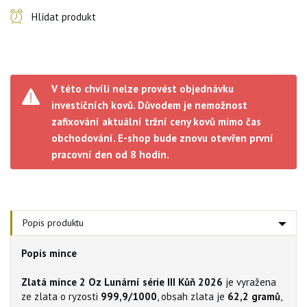
Hlídat produkt
V této chvíli nelze provést objednávku
investičních kovů. Důvodem je nemožnost
zafixování aktuální tržní ceny kovů mimo čas
obchodování. E-shop bude znovu otevřen první
pracovní den od 8 hodin.
Popis produktu
Popis mince
Zlatá mince 2 Oz Lunární série III Kůň 2026
je vyražena
ze zlata o ryzosti
999,9/1000
, obsah zlata je
62,2
gramů
,