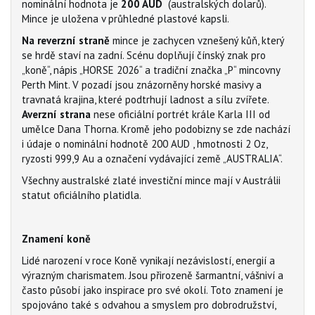
nominální hodnota je
200 AUD
(australských dolarů).
Mince je uložena v průhledné plastové kapsli.
Na reverzní straně
mince je zachycen vznešený kůň, který
se hrdě staví na zadní. Scénu doplňují čínský znak pro
„koně“, nápis „HORSE 2026“ a tradiční značka „P“ mincovny
Perth Mint. V pozadí jsou znázorněny horské masivy a
travnatá krajina, které podtrhují ladnost a sílu zvířete.
Averzní strana
nese oficiální portrét krále Karla III od
umělce Dana Thorna. Kromě jeho podobizny se zde nachází
i údaje o nominální hodnotě 200 AUD , hmotnosti 2 Oz,
ryzosti 999,9 Au a označení vydávající země „AUSTRALIA“.
Všechny australské zlaté investiční mince mají v Austrálii
statut oficiálního platidla.
Znamení koně
Lidé narození v roce Koně vynikají nezávislostí, energií a
výrazným charismatem. Jsou přirozeně šarmantní, vášniví a
často působí jako inspirace pro své okolí. Toto znamení je
spojováno také s odvahou a smyslem pro dobrodružství,