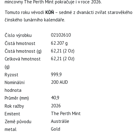
mincovny The Perth Mint pokračuje i v roce 2026.
Tomuto roku vévodí
KŮŇ
– sedmé z dvanácti zvířat starověkého
čínského lunárního kalendáře.
02102610
Číslo výrobku
62.207 g
Čistá hmotnost
62,21 (2 Oz)
Čistá hmotnost (g)
62,21 (2 Oz)
Celková hmotnost
(g)
999,9
Ryzost
200 AUD
Nominální
hodnota
40,9
Průměr (mm)
2026
Rok ražby
The Perth Mint
Emitent
Austrálie
Země původu
Gold
metal