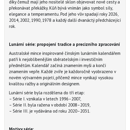
díky čemuž mají jeho nositelé sklon objevovat nové cesty a
překonávat překážky. Kůň bývá vnímán jako symbol síly,
elegance a temperamentu. Pod jeho vliv spadají roky 2026,
2014, 2002, 1990, 1978 a každý další dvanáctý předcházející
rok.
Lunární série: propojení tradice a precizního zpracování
Australské mince inspirované čínským lunárním kalendářem
patří k nejoblíbenějším sběratelským i investičním
předmětům. Kalendář začíná znamením myši a končí
znamením vepře. Každé zvíře je každoročně vyobrazeno v
novém výtvarném pojetí, přičemž mince vynikají vysokou
kvalitou ražby a originálním designem.
Lunární série byla rozdělena do tří etap:
– Série I. vznikala v letech 1996–2007,
– Série II. byla ražena v období 2008–2019,
– Série III. je vydávána od roku 2020–2031.
Motivy série: