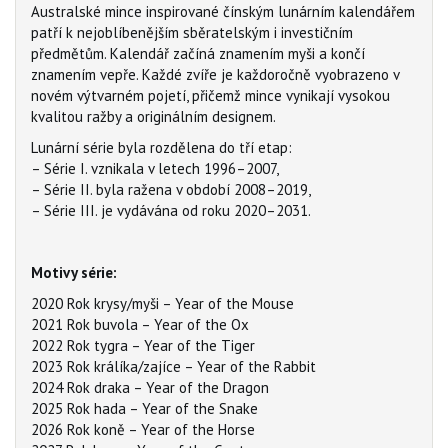
Australské mince inspirované čínským lunárním kalendářem
patří k nejoblíbenějším sběratelským i investičním
předmětům. Kalendář začíná znamením myši a končí
znamením vepře. Každé zvíře je každoročně vyobrazeno v
novém výtvarném pojetí, přičemž mince vynikají vysokou
kvalitou ražby a originálním designem.
Lunární série byla rozdělena do tří etap:
– Série I. vznikala v letech 1996–2007,
– Série II. byla ražena v období 2008–2019,
– Série III. je vydávána od roku 2020–2031.
Motivy série:
2020 Rok krysy/myši – Year of the Mouse
2021 Rok buvola – Year of the Ox
2022 Rok tygra – Year of the Tiger
2023 Rok králíka/zajíce – Year of the Rabbit
2024 Rok draka – Year of the Dragon
2025 Rok hada – Year of the Snake
2026 Rok koně – Year of the Horse