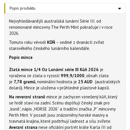
Popis produktu
Nejvyhledávanější australská lunární Série III. od
renomované mincovny The Perth Mint pokračuje i v roce
2026.
Tomuto roku vévodí
KŮŇ
– sedmé z dvanácti zvířat
starověkého čínského lunárního kalendáře.
Popis mince
Zlatá mince 1/4 Oz Lunární série III Kůň 2026
je
vyražena ze zlata o ryzosti
999,9/1000
, obsah zlata
je
7,78
gramů
, nominální hodnota je
25
AUD
(australských
dolarů). Mince je uložena v průhledné plastové kapsli.
Na reverzní straně
mince je zachycen vznešený kůň, který
se hrdě staví na zadní. Scénu doplňují čínský znak pro
„koně“, nápis „HORSE 2026“ a tradiční značka „P“ mincovny
Perth Mint. V pozadí jsou znázorněny horské masivy a
travnatá krajina, které podtrhují ladnost a sílu zvířete.
Averzní strana
nese oficiální portrét krále Karla III od