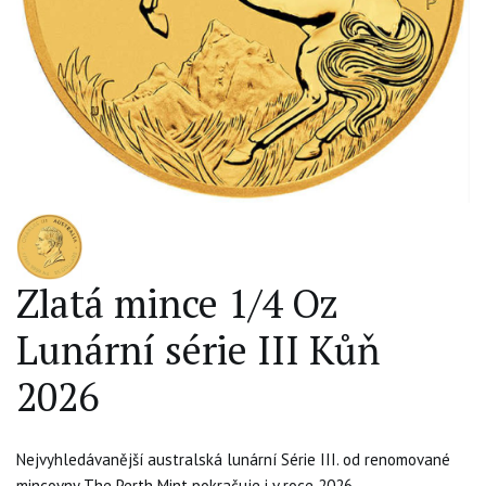
Zlatá mince 1/4 Oz
Lunární série III Kůň
2026
Nejvyhledávanější australská lunární Série III. od renomované
mincovny The Perth Mint pokračuje i v roce 2026.