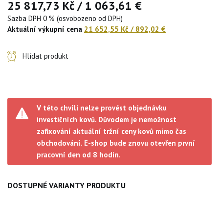
25 817,73 Kč
/
1 063,61 €
Sazba DPH 0 % (osvobozeno od DPH)
Aktuální výkupní cena
21 652,55 Kč
/
892,02 €
Hlídat produkt
V této chvíli nelze provést objednávku
investičních kovů. Důvodem je nemožnost
zafixování aktuální tržní ceny kovů mimo čas
obchodování. E-shop bude znovu otevřen první
pracovní den od 8 hodin.
DOSTUPNÉ VARIANTY PRODUKTU