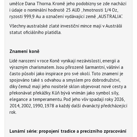
umělce Dana Thorna. Kromě jeho podobizny se zde nachází
i údaje o nominální hodnotě 25 AUD , hmotnosti 1/4 Oz,
ryzosti 999,9 Au a označení vydávající země „AUSTRALIA“.
Všechny australské zlaté investiční mince mají v Austrálii
statut oficiálního platidla.
Znamení koně
Lidé narození v roce Koně vynikají nezávislostí, energií a
výrazným charismatem. Jsou přirozeně šarmantní, vášniví a
často působí jako inspirace pro své okolí. Toto znamení je
spojováno také s odvahou a smyslem pro dobrodružství,
díky čemuž mají jeho nositelé sklon objevovat nové cesty a
překonávat překážky. Kůň bývá vnímán jako symbol síly,
elegance a temperamentu. Pod jeho vliv spadají roky 2026,
2014, 2002, 1990, 1978 a každý další dvanáctý předcházející
rok.
Lunární série: propojení tradice a precizního zpracování