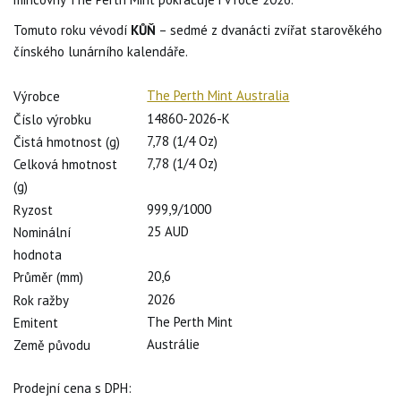
Tomuto roku vévodí
KŮŇ
– sedmé z dvanácti zvířat starověkého
čínského lunárního kalendáře.
The Perth Mint Australia
Výrobce
14860-2026-K
Číslo výrobku
7,78 (1/4 Oz)
Čistá hmotnost (g)
7,78 (1/4 Oz)
Celková hmotnost
(g)
999,9/1000
Ryzost
25 AUD
Nominální
hodnota
20,6
Průměr (mm)
2026
Rok ražby
The Perth Mint
Emitent
Austrálie
Země původu
Prodejní cena s DPH: