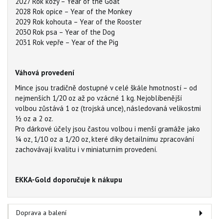
2027 Rok kozy – Year of the Goat
2028 Rok opice – Year of the Monkey
2029 Rok kohouta – Year of the Rooster
2030 Rok psa – Year of the Dog
2031 Rok vepře – Year of the Pig
Váhová provedení
Mince jsou tradičně dostupné v celé škále hmotností – od
nejmenších 1/20 oz až po vzácné 1 kg. Nejoblíbenější
volbou zůstává 1 oz (trojská unce), následovaná velikostmi
½ oz a 2 oz.
Pro dárkové účely jsou častou volbou i menší gramáže jako
¼ oz, 1/10 oz a 1/20 oz, které díky detailnímu zpracování
zachovávají kvalitu i v miniaturním provedení.
EKKA-Gold doporučuje k nákupu
Doprava a balení