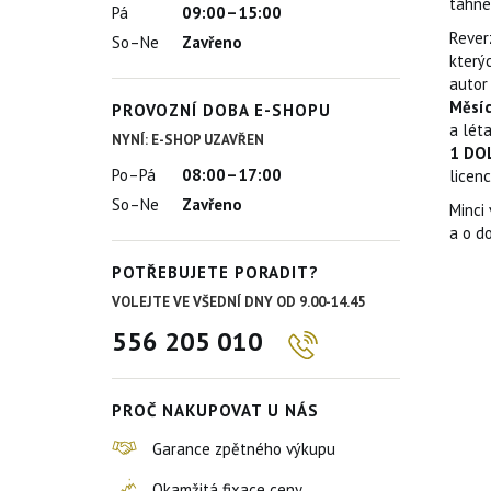
táhn
Pá
09:00–15:00
Rever
So–Ne
Zavřeno
který
autor 
Měsíc
PROVOZNÍ DOBA E-SHOPU
a léta
NYNÍ: E-SHOP UZAVŘEN
1 DO
Po–Pá
08:00–17:00
licenc
So–Ne
Zavřeno
Minci
a o d
POTŘEBUJETE PORADIT?
VOLEJTE VE VŠEDNÍ DNY OD 9.00-14.45
556 205 010
PROČ NAKUPOVAT U NÁS
Garance zpětného výkupu
Okamžitá fixace ceny