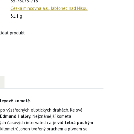
35-76073-718
Česká mincovna a.s., Jablonec nad Nisou
31.1 g
lídat produkt
leyově kometě.
po výstředných eliptických drahách. Ke své
Edmund Halley.
Nejznámější kometa
kých časových intervalech a je
viditelná pouhým
 kilometrů, ohon tvořený prachem a plynem se