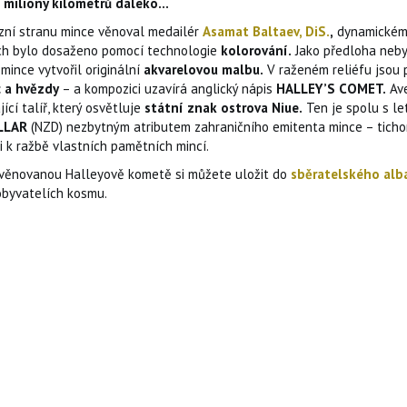
e
miliony kilometrů daleko…
zní stranu mince věnoval medailér
Asamat Baltaev, DiS.
,
dynamickém
ch bylo dosaženo pomocí technologie
kolorování.
Jako předloha nebyl
mince vytvořil originální
akvarelovou malbu.
V raženém reliéfu jsou 
 a hvězdy
– a kompozici uzavírá anglický nápis
HALLEY’S COMET.
Ave
jící talíř, který osvětluje
státní znak ostrova Niue.
Ten je spolu s l
LLAR
(NZD) nezbytným atributem zahraničního emitenta mince – ticho
i k ražbě vlastních pamětních mincí.
 věnovanou Halleyově kometě si můžete uložit do
sběratelského alb
obyvatelích kosmu.