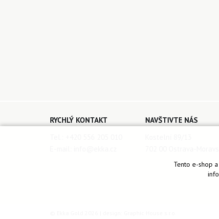
RYCHLÝ KONTAKT
NAVŠTIVTE NÁS
Tel.:
+420 556 205 010
Kostelní 89/13
E-mail:
info@ekka.cz
702 00 Ostrava-Moravs
Tento e-shop a 
inf
© Ekka Gold 2026 | design:
Graphic House s.r.o.