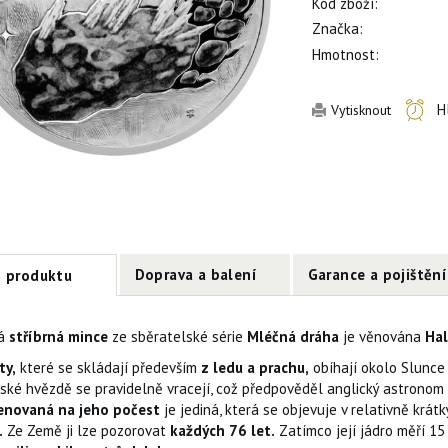
Kód zboží:
Značka:
Hmotnost:
H
Vytisknout
Doprava a balení
Garance a pojištění
s produktu
á
stříbrná mince
ze sběratelské série
Mléčná dráha
je věnována
Hal
ty,
které se skládají především
z ledu a prachu,
obíhají okolo Slunce 
ské hvězdě se pravidelně vracejí, což předpověděl anglický astronom
novaná na jeho počest
je jediná, která se objevuje v relativně krát
.
Ze Země ji lze pozorovat
každých 76 let.
Zatímco její jádro měří 15