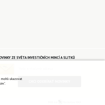
OVINKY ZE SVĚTA INVESTIČNÍCH MINCÍ A SLITKŮ
é mohli ukazovat
CHCI ODEBÍRAT NOVINKY
ím“.
Běží na
Rocketoo MAX