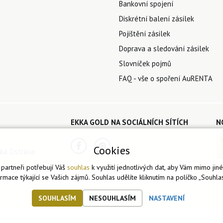
Bankovní spojení
Diskrétní balení zásilek
Pojištění zásilek
Doprava a sledování zásilek
Slovníček pojmů
FAQ - vše o spoření AuRENTA
EKKA GOLD NA SOCIÁLNÍCH SÍTÍCH
N
Cookies
ká Ostrava
partneři potřebují Váš
souhlas
k využití jednotlivých dat, aby Vám mimo jin
ormace týkající se Vašich zájmů. Souhlas udělíte kliknutím na políčko „Souhlas
SOUHLASÍM
NESOUHLASÍM
NASTAVENÍ