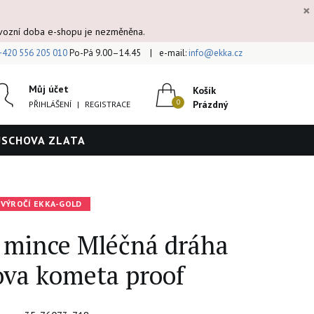
×
ovozní doba e-shopu je nezměněna.
+420 556 205 010
Po-Pá 9.00–14.45
e-mail:
info@ekka.cz
Můj účet
Košík
Prázdný
PŘIHLÁŠENÍ
|
REGISTRACE
ÚSCHOVA ZLATA
 VÝROČÍ EKKA-GOLD
á mince Mléčná dráha
ova kometa proof