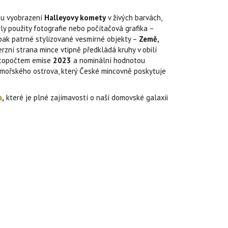
u vyobrazení
Halleyovy komety
v živých barvách,
y použity fotografie nebo počítačová grafika –
pak patrné stylizované vesmírné objekty –
Země,
rzní strana mince vtipně předkládá kruhy v obilí
etopočtem emise
2023
a nominální hodnotou
mořského ostrova, který České mincovně poskytuje
a
,
které je plné zajímavostí o naší domovské galaxii