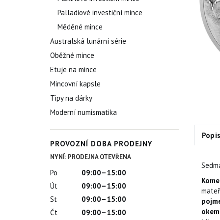
Palladiové investiční mince
Měděné mince
Australská lunární série
Oběžné mince
Etuje na mince
Mincovní kapsle
Tipy na dárky
Moderní numismatika
Popi
PROVOZNÍ DOBA PRODEJNY
NYNÍ: PRODEJNA OTEVŘENA
Sedm
Po
09:00–15:00
Kome
Út
09:00–15:00
mateř
St
09:00–15:00
pojme
okem
Čt
09:00–15:00