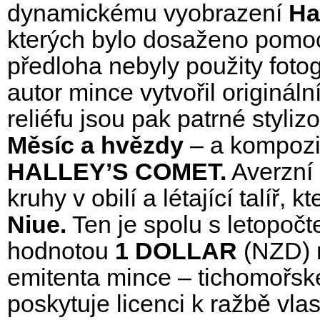
dynamickému vyobrazení
Ha
kterých bylo dosaženo pomo
předloha nebyly použity fotog
autor mince vytvořil origináln
reliéfu jsou pak patrné styli
Měsíc a hvězdy
– a kompozic
HALLEY’S COMET.
Averzní 
kruhy v obilí a létající talíř, 
Niue.
Ten je spolu s letopoč
hodnotou
1 DOLLAR
(NZD) n
emitenta mince – tichomořsk
poskytuje licenci k ražbě vla