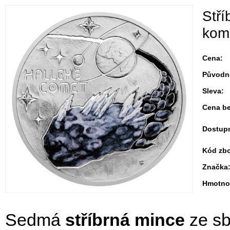
Stří
kom
Cena:
Původn
Sleva:
Cena b
Dostup
Kód zbo
Značka
Hmotno
Sedmá
stříbrná mince
ze sb