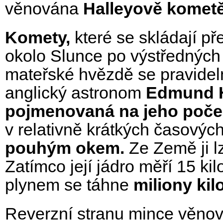
věnována
Halleyově kometě
Komety,
které se skládají p
okolo Slunce po výstředných 
mateřské hvězdě se pravidel
anglický astronom
Edmund H
pojmenovaná na jeho poče
v relativně krátkých časových
pouhým okem.
Ze Země ji l
Zatímco její jádro měří 15 k
plynem se táhne
miliony ki
Reverzní stranu mince věnov