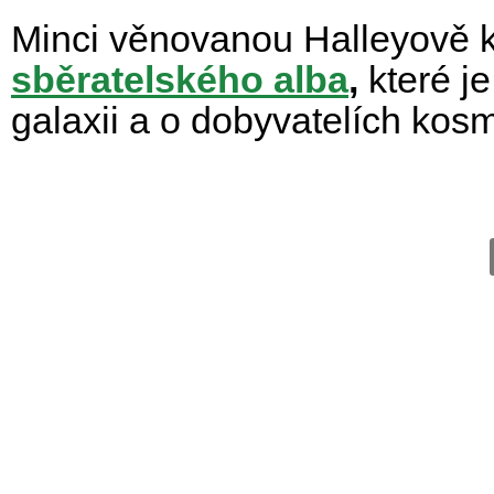
Minci věnovanou Halleyově k
sběratelského alba
,
které j
galaxii a o dobyvatelích kos