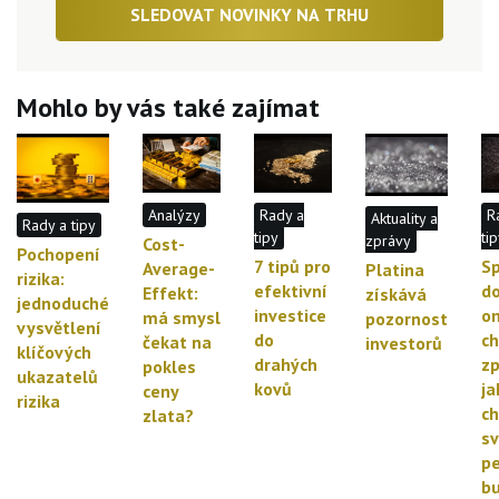
SLEDOVAT NOVINKY NA TRHU
Mohlo by vás také zajímat
Analýzy
Rady a
R
Aktuality a
Rady a tipy
tipy
ti
zprávy
Cost-
Pochopení
7 tipů pro
Sp
Average-
Platina
rizika:
efektivní
do
Effekt:
získává
jednoduché
investice
on
má smysl
pozornost
vysvětlení
do
ch
čekat na
investorů
klíčových
drahých
zp
pokles
ukazatelů
kovů
ja
ceny
rizika
ch
zlata?
s
pe
b