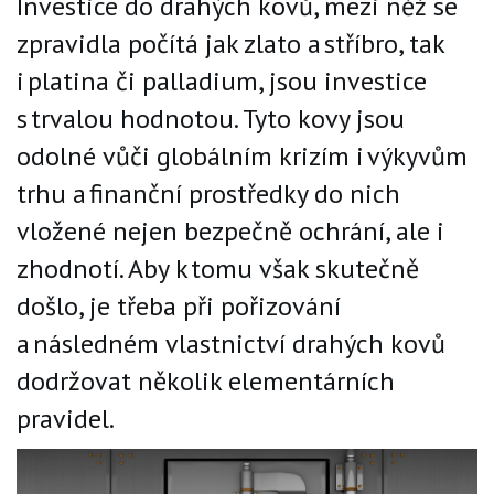
Investice do drahých kovů, mezi něž se
zpravidla počítá jak zlato a stříbro, tak
i platina či palladium, jsou investice
s trvalou hodnotou. Tyto kovy jsou
odolné vůči globálním krizím i výkyvům
trhu a finanční prostředky do nich
vložené nejen bezpečně ochrání, ale i
zhodnotí. Aby k tomu však skutečně
došlo, je třeba při pořizování
a následném vlastnictví drahých kovů
dodržovat několik elementárních
pravidel.