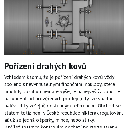
Pořízení
drahých kovů
Vzhledem k tomu, že je pořízení drahých kovů vždy
spojeno s nevyhnutelnými finančními náklady, které
mnohdy dosahují nemalé výše, je nanejvýš žádoucí je
nakupovat od prověřených prodejců. Ty lze snadno
nalézt díky veřejně dostupným referencím. Obchod se
zlatem totiž není v České republice nikterak regulován,
ať už se jedná o šperky, mince, nebo slitky.
K příležitostným kontrolám dochází pouze ze strany