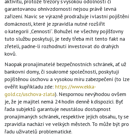
aktivitu, protože trezory s vysokou odolností či
garantovanou ohnivzdorností nejsou právě levná
zařízení. Navíc se výrazně prodražuje i vlastní pojištění
domácnosti, které je zpravidla nutné rozšířit
o kategorii „Cennosti“. Bohužel ne všechny pojišťovny
tuto službu poskytují, je tedy třeba mít tento fakt na
zřeteli, padne
-
li rozhodnutí investovat do drahých
kovů.
Naopak pronajímatelé bezpečnostních schránek, ať už
bankovní domy, či soukromé společnosti, poskytují
pojištěnou úschovu a vysokou míru zabezpečení (to lze
ověřit kupříkladu zde:
https://www.ekka-
gold.cz/uschova-zlata
). Nespornou nevýhodou ovšem
je, že je majitel nemá 24 hodin denně k dispozici. Byť
řada subjektů garantuje neustálou dostupnost
pronajímaných schránek, respektive jejich obsahu, ty se
zpravidla nachází ve velkých městech. To může být pro
řadu uživatelů problematické.