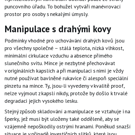
puncovního úřadu. To bohužel vytváří manévrovací
prostor pro osoby s nekalými úmysly.
Manipulace
s drahými kovy
Podmínky vhodné pro uchovávání drahých kovů jsou
pro všechny společné – stálá teplota, nízká vlhkost,
minimální cirkulace vzduchu a absence přímého
slunečního svitu. Mince je nezbytné přechovávat
v originálních kapslích a při manipulaci s nimi je vždy
nutné používat bavlněné rukavice či alespoň speciální
pinzetu na mince. Ty, jsou
-
li vyvedeny v kvalitě proof,
nelze vyjmout z kapslí nikdy, protože by došlo k trvalé
degradaci jejich vysokého lesku.
Stejný způsob skladování a manipulace se vztahuje i na
šperky, jež musí být uloženy také odděleně, aby se
vzájemně nepoškodily ostrými hranami. Poněkud snazší
situace je v případě investičních slitků, které jsou