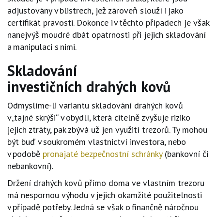
adjustovány v blistrech, jež zároveň slouží i jako
certifikát pravosti. Dokonce i v těchto případech je však
nanejvýš moudré dbát opatrnosti při jejich skladování
a manipulaci s nimi.
Skladování
investičních
drahých kovů
Odmyslíme
-
li variantu skladování drahých kovů
v „tajné skrýši“ v obydlí, která citelně zvyšuje riziko
jejich ztráty, pak zbývá už jen využití trezorů. Ty mohou
být buď v soukromém vlastnictví investora, nebo
v podobě
pronajaté bezpečnost
n
í schránky
(bankovní či
nebankovní).
Držení drahých kovů přímo doma ve vlastním trezoru
má nespornou výhodu v jejich okamžité použitelnosti
v případě potřeby. Jedná se však o finančně náročnou