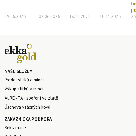
fi
ji
29.06.2026
08.06.2026
18.11.2025
10.11.2025
26
NAŠE SLUŽBY
Prodej slitků a mincí
Výkup slitků a mincí
AuRENTA - spoření ve zlatě
Úschova vzácných kovů
ZÁKAZNICKÁ PODPORA
Reklamace