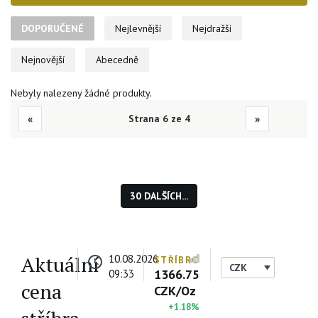
jsou stříbrné mince neodmyslitelnou součástí portfolia vzácných
kovů. Mezi experty panuje přesvědčení o relativním
DOPORUČENÉ
Nejlevnější
Nejdražší
dlouhodobém podhodnocení stříbra v jeho ceně vůči zlatu.
Nejnovější
Abecedně
Nebyly nalezeny žádné produkty.
«
Strana 6 ze 4
»
30 DALŠÍCH...
Aktuální
10.08.2026
STŘÍBRO
CZK
1366.75
09:33
cena
CZK/Oz
+1.18%