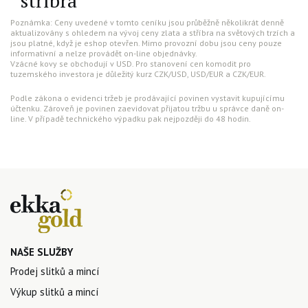
stříbra
Poznámka: Ceny uvedené v tomto ceníku jsou průběžně několikrát denně
aktualizovány s ohledem na vývoj ceny zlata a stříbra na světových trzích a
jsou platné, když je eshop otevřen. Mimo provozní dobu jsou ceny pouze
informativní a nelze provádět on-line objednávky.
Vzácné kovy se obchodují v USD. Pro stanovení cen komodit pro
tuzemského investora je důležitý kurz CZK/USD, USD/EUR a CZK/EUR.
Podle zákona o evidenci tržeb je prodávající povinen vystavit kupujícímu
účtenku. Zároveň je povinen zaevidovat přijatou tržbu u správce daně on-
line. V případě technického výpadku pak nejpozději do 48 hodin.
NAŠE SLUŽBY
Prodej slitků a mincí
Výkup slitků a mincí