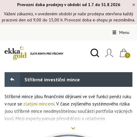
×
Provozní doba prodejny v období od 1.7. do 31.8.2026
Vážení zákazníci, v uvedeném období je naše prodejna otevřena každý
pracovní den od 9,00 do 15,00 h. Provozní doba e-shopu je nezměněna.
Menu
Stříbrné investiční mince
Stříbrné mince jdou finančními dějinami ve své funkci peněz ruku
v ruce se
zlatými mincemi
. V čase zvýšeného systémového rizika
jsou stříbrné mince neodmyslitelnou součástí portfolia vzácných
kovů. Mezi experty panuje přesvědčení o relativním
dlouhodobém podhodnocení stříbra v jeho ceně vůči zlatu.
Nabídka stříbrných mincí je dokonce ještě širší než u investičních