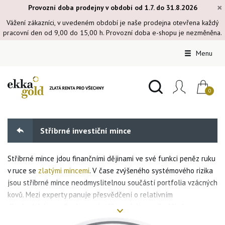
×
Provozní doba prodejny v období od 1.7. do 31.8.2026
Vážení zákazníci, v uvedeném období je naše prodejna otevřena každý
pracovní den od 9,00 do 15,00 h. Provozní doba e-shopu je nezměněna.
Menu
Stříbrné investiční mince
Stříbrné mince jdou finančními dějinami ve své funkci peněz ruku
v ruce se
zlatými mincemi
. V čase zvýšeného systémového rizika
jsou stříbrné mince neodmyslitelnou součástí portfolia vzácných
kovů. Mezi experty panuje přesvědčení o relativním
dlouhodobém podhodnocení stříbra v jeho ceně vůči zlatu.
Nabídka stříbrných mincí je dokonce ještě širší než u investičních