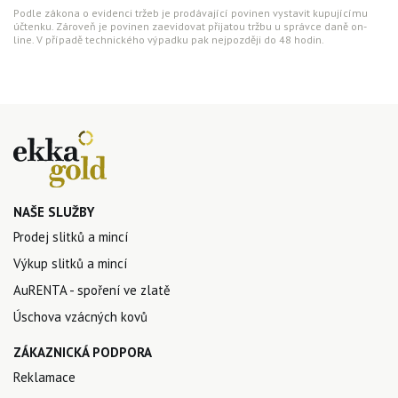
Podle zákona o evidenci tržeb je prodávající povinen vystavit kupujícímu
účtenku. Zároveň je povinen zaevidovat přijatou tržbu u správce daně on-
line. V případě technického výpadku pak nejpozději do 48 hodin.
NAŠE SLUŽBY
Prodej slitků a mincí
Výkup slitků a mincí
AuRENTA - spoření ve zlatě
Úschova vzácných kovů
ZÁKAZNICKÁ PODPORA
Reklamace