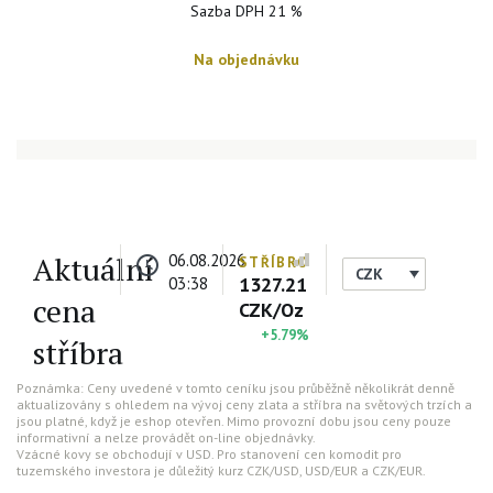
Sazba DPH 21 %
Na objednávku
Aktuální
06.08.2026
STŘÍBRO
CZK
1327.21
03:38
cena
CZK/Oz
+5.79%
stříbra
Poznámka: Ceny uvedené v tomto ceníku jsou průběžně několikrát denně
aktualizovány s ohledem na vývoj ceny zlata a stříbra na světových trzích a
jsou platné, když je eshop otevřen. Mimo provozní dobu jsou ceny pouze
informativní a nelze provádět on-line objednávky.
Vzácné kovy se obchodují v USD. Pro stanovení cen komodit pro
tuzemského investora je důležitý kurz CZK/USD, USD/EUR a CZK/EUR.