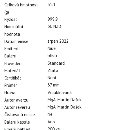
31.1
Celková hmotnost
(g)
999,9
Ryzost
50 NZD
Nominální
hodnota
srpen 2022
Datum emise
Niue
Emitent
blistr
Balení
Standard
Provedení
Zlato
Materiál
Není
Certifikát
37 mm
Průměr
Vroubkovaná
Hrana
MgA. Martin Dašek
Autor averzu
MgA. Martin Dašek
Autor reverzu
Ne
Číslovaná emise
Ano
Balení kapsle
200 ks
Emisní náklad