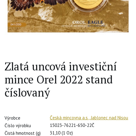
Zlatá uncová investiční
mince Orel 2022 stand
číslovaný
Česká mincovna a.s., Jablonec nad Nisou
Výrobce
15023-76221-650-22Č
Číslo výrobku
31,10 (1 Oz)
Čistá hmotnost (g)