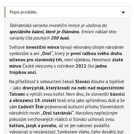
Popis produktu
Sběratelská varianta investiční mince je uložena do
speciálního balení, které je číslováno.
Emisní náklad této
varianty čítá pouhých
200 kusů.
Světové
investiční mince
bývají věnovány silným národním
symbolům a ani
„Orol“,
který je
první ražbou svého druhu
určenou pro slovenský trh,
není výjimkou. Hmotnost
zlaté
mince
České mincovny s ročníkem
2022
činí
jednu
trojskou unci.
Na příležitost k sebeurčení čekali
Slováci
dlouho a trpělivě
– jako
dravý pták, který krouží na nebi nad majestátními
Tatrami
a vyhlíží svou kořist. Není divu, že slovenští
básníci
a obrozenci 19. století
brali orla jako spřízněnou duši a že
sám
Ľudovít Štúr
pojmenoval kulturní přílohu Slovenských
národních novin
„Orol tatránski“.
Navzdory nepřejícným
pokusům svrchovaných vládců si Slováci uchovali svou
kulturu, jazyk a povahu,
až se jim nakonec podařilo
vybojovat si nezávislost. Symbolem všeho, čeho dosáhli, byl