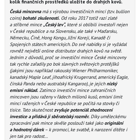
kolik finančních prostředků uložíte do drahých kovů.
Česká mincovna
má s výrobou investičních mincí (tzv. bullion
coins)
bohaté zkušenosti.
Od roku 2017 totiž razí zlaté
a stříbrné mince
„Český lev“,
které si oblíbili investoři nejen
v České republice a na Slovensku, ale také v Maďarsku,
Německu, Číně, Hong Kongu, Jižní Koreji, Kanadě či
Spojených státech amerických. Do své nabídky si je vyžádal
rovněž největší online distributor drahých kovů na světě.
Jedním z důvodů, proč se investiční mince České mincovny
tak rychle zařadily po bok slavných světových protějšků
(jakými jsou například rakouský Wiener Philharmoniker,
kanadský Maple Leaf, jihoafrický Krugerrand, americký Eagle,
čínská Panda nebo australský Kangaroo), je jejich
nízký
emisní náklad.
Zatímco investiční mince zahraničních
mincoven jsou raženy v řádech milionů kusů, emisní limit
mincí ražených v České republice se počítá na stovky či
tisíce. Tato skutečnost
zvyšuje potenciál zhodnocení
investice a přidává jí sběratelský rozměr.
Díky uměleckému
zpracování pak mince skvěle poslouží také jako
originální
a hodnotný dárek
– k promoci, ke svatbě, k narození dítěte i
jen tak pro radost…