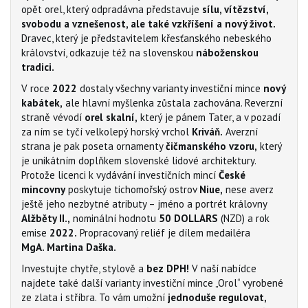
opět orel, který odpradávna představuje
sílu, vítězství,
svobodu a vznešenost, ale také vzkříšení a nový život.
Dravec, který je představitelem křesťanského nebeského
království, odkazuje též na slovenskou
náboženskou
tradici.
V roce
2022
dostaly všechny varianty investiční mince
nový
kabátek,
ale hlavní myšlenka zůstala zachována. Reverzní
straně vévodí
orel skalní,
který je pánem Tater, a v pozadí
za ním se tyčí velkolepý horský vrchol
Kriváň.
Averzní
strana je pak poseta ornamenty
čičmanského vzoru,
který
je unikátním doplňkem slovenské lidové architektury.
Protože licenci k vydávání investičních mincí
České
mincovny
poskytuje tichomořský ostrov
Niue,
nese averz
ještě jeho nezbytné atributy – jméno a portrét královny
Alžběty II.,
nominální hodnotu
50 DOLLARS
(NZD) a rok
emise
2022.
Propracovaný reliéf je dílem medailéra
MgA. Martina Daška.
Investujte chytře, stylově a
bez DPH!
V naší nabídce
najdete také další varianty investiční mince „Orol“ vyrobené
ze zlata i stříbra. To vám umožní
jednoduše regulovat,