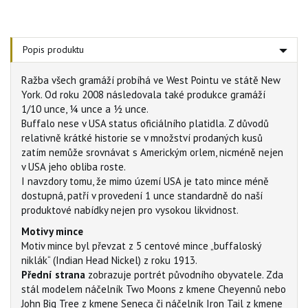
Popis produktu
Ražba všech gramáží probíhá ve West Pointu ve státě New
York. Od roku 2008 následovala také produkce gramáží
1/10 unce, ¼ unce a ½ unce.
Buffalo nese v USA status oficiálního platidla. Z důvodů
relativně krátké historie se v množství prodaných kusů
zatím nemůže srovnávat s Americkým orlem, nicméně nejen
v USA jeho obliba roste.
I navzdory tomu, že mimo území USA je tato mince méně
dostupná, patří v provedení 1 unce standardně do naší
produktové nabídky nejen pro vysokou likvidnost.
Motivy mince
Motiv mince byl převzat z 5 centové mince „buffaloský
niklák“ (Indian Head Nickel) z roku 1913.
Přední strana
zobrazuje portrét původního obyvatele. Zda
stál modelem náčelník Two Moons z kmene Cheyennů nebo
John Big Tree z kmene Seneca či náčelník Iron Tail z kmene