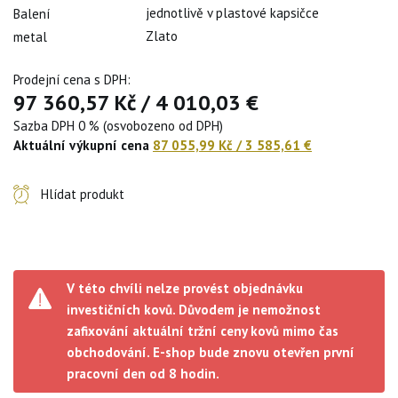
jednotlivě v plastové kapsičce
Balení
Zlato
metal
Prodejní cena s DPH:
97 360,57 Kč
/
4 010,03 €
Sazba DPH 0 % (osvobozeno od DPH)
Aktuální výkupní cena
87 055,99 Kč
/
3 585,61 €
Hlídat produkt
V této chvíli nelze provést objednávku
investičních kovů. Důvodem je nemožnost
zafixování aktuální tržní ceny kovů mimo čas
obchodování. E-shop bude znovu otevřen první
pracovní den od 8 hodin.