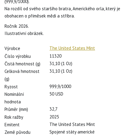
(999,9/1000).
Na rozdíl od svého staršího bratra, Amerického orla, který je
obohacen o příměsek mědi a stříbra.
Ročník 2026.
Ilustrativní obrázek.
The United States Mint
Výrobce
11320
Číslo výrobku
31,10 (1 Oz)
Čistá hmotnost (g)
31,10 (1 Oz)
Celková hmotnost
(g)
999,9/1000
Ryzost
50 USD
Nominální
hodnota
32,7
Průměr (mm)
2025
Rok ražby
The United States Mint
Emitent
Spojené státy americké
Země původu