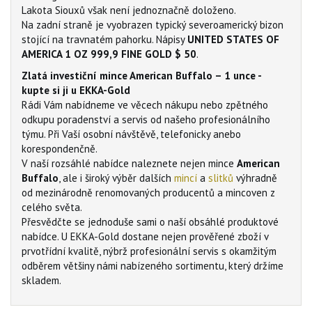
Lakota Siouxů však není jednoznačně doloženo.
Na zadní straně je vyobrazen typický severoamerický bizon
stojící na travnatém pahorku. Nápisy
UNITED STATES OF
AMERICA 1 OZ 999,9 FINE GOLD $ 50
.
Zlatá investiční mince American Buffalo – 1 unce -
kupte si ji u EKKA-Gold
Rádi Vám nabídneme ve věcech nákupu nebo zpětného
odkupu poradenství a servis od našeho profesionálního
týmu. Při Vaší osobní návštěvě, telefonicky anebo
korespondenčně.
V naší rozsáhlé nabídce naleznete nejen mince
American
Buffalo
, ale i široký výběr dalších
mincí
a
slitků
výhradně
od mezinárodně renomovaných producentů a mincoven z
celého světa.
Přesvědčte se jednoduše sami o naší obsáhlé produktové
nabídce. U EKKA-Gold dostane nejen prověřené zboží v
prvotřídní kvalitě, nýbrž profesionální servis s okamžitým
odběrem většiny námi nabízeného sortimentu, který držíme
skladem.