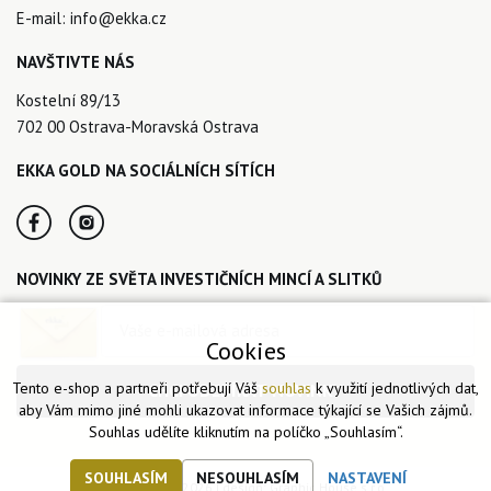
E-mail:
info@ekka.cz
NAVŠTIVTE NÁS
Kostelní 89/13
702 00 Ostrava-Moravská Ostrava
EKKA GOLD NA SOCIÁLNÍCH SÍTÍCH
NOVINKY ZE SVĚTA INVESTIČNÍCH MINCÍ A SLITKŮ
Cookies
Tento e-shop a partneři potřebují Váš
souhlas
k využití jednotlivých dat,
CHCI ODEBÍRAT NOVINKY
aby Vám mimo jiné mohli ukazovat informace týkající se Vašich zájmů.
Souhlas udělíte kliknutím na políčko „Souhlasím“.
SOUHLASÍM
NESOUHLASÍM
NASTAVENÍ
© Ekka Gold 2026 | design:
Graphic House s.r.o.