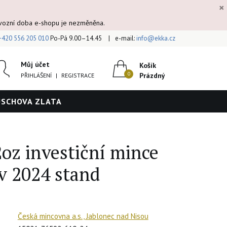
×
ovozní doba e-shopu je nezměněna.
+420 556 205 010
Po-Pá 9.00–14.45
e-mail:
info@ekka.cz
Můj účet
Košík
Prázdný
PŘIHLÁŠENÍ
|
REGISTRACE
ÚSCHOVA ZLATA
2oz investiční mince
v 2024 stand
Česká mincovna a.s., Jablonec nad Nisou