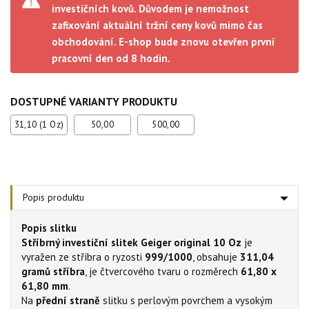
investičních kovů. Důvodem je nemožnost
zafixování aktuální tržní ceny kovů mimo čas
obchodování. E-shop bude znovu otevřen první
pracovní den od 8 hodin.
DOSTUPNÉ VARIANTY PRODUKTU
31,10 (1 Oz)
50,00
500,00
Popis produktu
Popis slitku
Stříbrný investiční slitek Geiger original 10 Oz
je
vyražen ze stříbra o ryzosti
999/1000
, obsahuje
311,04
gramů stříbra
, je čtvercového tvaru o rozměrech
61,80 x
61,80 mm
.
Na
přední straně
slitku s perlovým povrchem a vysokým