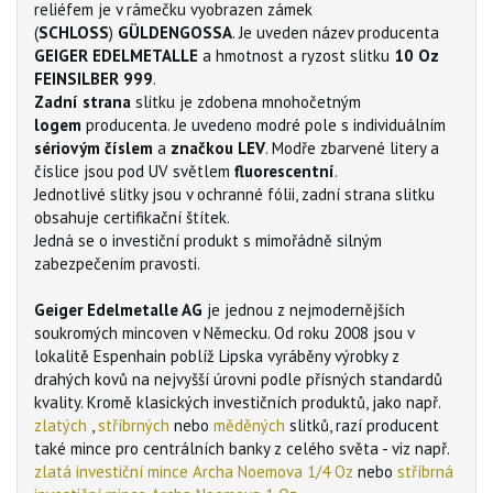
reliéfem je v rámečku vyobrazen zámek
(
SCHLOSS
)
GÜLDENGOSSA
. Je uveden název producenta
GEIGER EDELMETALLE
a hmotnost a ryzost slitku
10 Oz
FEINSILBER 999
.
Zadní strana
slitku je zdobena mnohočetným
logem
producenta. Je uvedeno modré pole s individuálním
sériovým číslem
a
značkou LEV
. Modře zbarvené litery a
číslice jsou pod UV světlem
fluorescentní
.
Jednotlivé slitky jsou v ochranné fólii, zadní strana slitku
obsahuje certifikační štítek.
Jedná se o investiční produkt s mimořádně silným
zabezpečením pravosti.
Geiger Edelmetalle AG
je jednou z nejmodernějších
soukromých mincoven v Německu. Od roku 2008 jsou v
lokalitě Espenhain poblíž Lipska vyráběny výrobky z
drahých kovů na nejvyšší úrovni podle přísných standardů
kvality. Kromě klasických investičních produktů, jako např.
zlatých
,
stříbrných
nebo
měděných
slitků, razí producent
také mince pro centrálních banky z celého světa - viz např.
zlatá investiční mince Archa Noemova 1/4 Oz
nebo
stříbrná