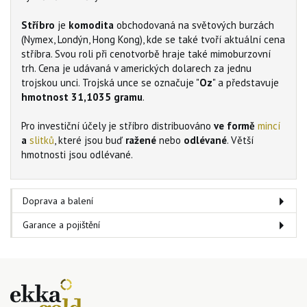
Stříbro
je
komodita
obchodovaná na světových burzách
(Nymex, Londýn, Hong Kong), kde se také tvoří aktuální cena
stříbra. Svou roli při cenotvorbě hraje také mimoburzovní
trh. Cena je udávaná v amerických dolarech za jednu
trojskou unci. Trojská unce se označuje "
Oz
" a představuje
hmotnost 31,1035 gramu
.
Pro investiční účely je stříbro distribuováno
ve formě
mincí
a
slitků
, které jsou buď
ražené
nebo
odlévané
. Větší
hmotnosti jsou odlévané.
Doprava a balení
Garance a pojištění