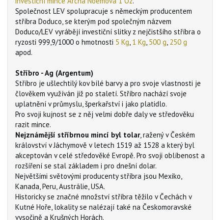
investiční mince Archa Noemova 1 Oz
.
Společnost LEV spolupracuje s německým producentem
stříbra Doduco, se kterým pod společným názvem
Doduco/LEV vyrábějí investiční slitky z nejčistšího stříbra o
ryzosti 999,9/1000 o hmotnosti
5 Kg
,
1 Kg
,
500 g
,
250 g
apod.
Stříbro - Ag (Argentum)
Stříbro je ušlechtilý kov bílé barvy a pro svoje vlastnosti je
člověkem využíván již po staletí. Stříbro nachází svoje
uplatnění v průmyslu, šperkařství i jako platidlo.
Pro svoji kujnost se z něj velmi dobře daly ve středověku
razit mince.
Nejznámější stříbrnou mincí byl tolar
, ražený v Českém
království v Jáchymově v letech 1519 až 1528 a který byl
akceptován v celé středověké Evropě. Pro svoji oblíbenost a
rozšíření se stal základem i pro dnešní dolar.
Největšími světovými producenty stříbra jsou Mexiko,
Kanada, Peru, Austrálie, USA.
Historicky se značné množství stříbra těžilo v Čechách v
Kutné Hoře, lokality se nalézají také na Českomoravské
vysočině a Krušných Horách.