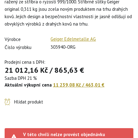
ražený ze stříbra o ryzosti 999/1000. Stříbrné slitky Geiger
original 0,311 kg jsou zcela novým produktem na trhu drahých
kovů. Jejich design a bezpečnostní vlastnosti je jasně odlišují od
obvyklých výrobků z drahých kovů na trhu.
Geiger Edelmetalle AG
Výrobce
303940-ORG
Číslo výrobku
Prodejní cena s DPH:
21 012,16 Kč
/
865,63 €
Sazba DPH 21 %
Aktuální výkupní cena
11 239,08 Kč
/
463,01 €
Hlídat produkt
V této chvíli nelze provést objednávku