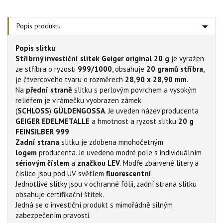
Popis produktu
Popis slitku
Stříbrný investiční slitek Geiger original 20 g
je vyražen
ze stříbra o ryzosti
999/1000
, obsahuje
20 gramů stříbra
,
je čtvercového tvaru o rozměrech
28,90 x 28,90 mm
.
Na
přední straně
slitku s perlovým povrchem a vysokým
reliéfem je v rámečku vyobrazen zámek
(
SCHLOSS
)
GÜLDENGOSSA
. Je uveden název producenta
GEIGER EDELMETALLE
a hmotnost a ryzost slitku
20 g
FEINSILBER 999
.
Zadní strana
slitku je zdobena mnohočetným
logem
producenta. Je uvedeno modré pole s individuálním
sériovým číslem
a
značkou LEV
. Modře zbarvené litery a
číslice jsou pod UV světlem
fluorescentní
.
Jednotlivé slitky jsou v ochranné fólii, zadní strana slitku
obsahuje certifikační štítek.
Jedná se o investiční produkt s mimořádně silným
zabezpečením pravosti.