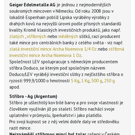
Geiger Edelmetalle AG
je jednou z nejmodernějších
soukromých mincoven v Německu. Od roku 2008 jsou v
lokalitě Espenhain poblíž Lipska vyráběny výrobky z
drahých kovů na nejvyšší úrovni podle přísných standardů
kvality. Kromě klasických investičních produktů, jako např.
zlatých
,
stříbrných
nebo
měděných
slitků, razí producent
také mince pro centrálních banky z celého světa - viz např.
zlatá investiční mince Archa Noemova 1/4 Oz
nebo
stříbrná
investiční mince Archa Noemova 1 Oz
.
Společnost LEV spolupracuje s německým producentem
stříbra Doduco, se kterým pod společným názvem
Doduco/LEV vyrábějí investiční slitky z nejčistšího stříbra o
ryzosti 999,9/1000 o hmotnosti
5 Kg
,
1 Kg
,
500 g
,
250 g
apod.
Stříbro - Ag (Argentum)
Stříbro je ušlechtilý kov bílé barvy a pro svoje vlastnosti je
člověkem využíván již po staletí. Stříbro nachází svoje
uplatnění v průmyslu, šperkařství i jako platidlo.
Pro svoji kujnost se z něj velmi dobře daly ve středověku
razit mince.
Nejznámější stříbrnou mincí byl tolar
, ražený v Českém