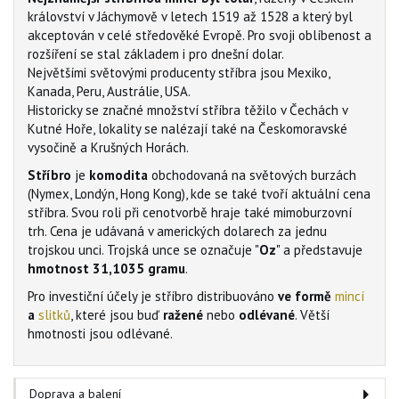
království v Jáchymově v letech 1519 až 1528 a který byl
akceptován v celé středověké Evropě. Pro svoji oblíbenost a
rozšíření se stal základem i pro dnešní dolar.
Největšími světovými producenty stříbra jsou Mexiko,
Kanada, Peru, Austrálie, USA.
Historicky se značné množství stříbra těžilo v Čechách v
Kutné Hoře, lokality se nalézají také na Českomoravské
vysočině a Krušných Horách.
Stříbro
je
komodita
obchodovaná na světových burzách
(Nymex, Londýn, Hong Kong), kde se také tvoří aktuální cena
stříbra. Svou roli při cenotvorbě hraje také mimoburzovní
trh. Cena je udávaná v amerických dolarech za jednu
trojskou unci. Trojská unce se označuje "
Oz
" a představuje
hmotnost 31,1035 gramu
.
Pro investiční účely je stříbro distribuováno
ve formě
mincí
a
slitků
, které jsou buď
ražené
nebo
odlévané
. Větší
hmotnosti jsou odlévané.
Doprava a balení