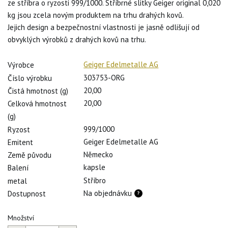
ze stříbra o ryzosti 999/1000. Stříbrné slitky Geiger original 0,020
kg jsou zcela novým produktem na trhu drahých kovů.
Jejich design a bezpečnostní vlastnosti je jasně odlišují od
obvyklých výrobků z drahých kovů na trhu.
Geiger Edelmetalle AG
Výrobce
303753-ORG
Číslo výrobku
20,00
Čistá hmotnost (g)
20,00
Celková hmotnost
(g)
999/1000
Ryzost
Geiger Edelmetalle AG
Emitent
Německo
Země původu
kapsle
Balení
Stříbro
metal
Na objednávku
Dostupnost
Množství