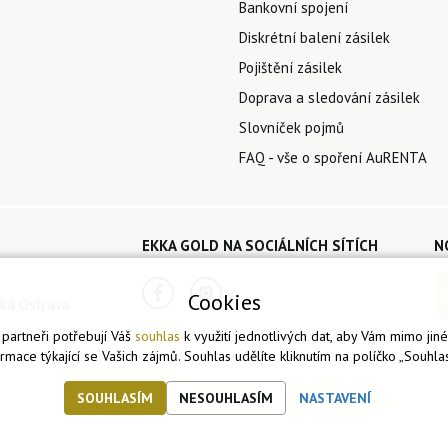
Bankovní spojení
Diskrétní balení zásilek
Pojištění zásilek
Doprava a sledování zásilek
Slovníček pojmů
FAQ - vše o spoření AuRENTA
EKKA GOLD NA SOCIÁLNÍCH SÍTÍCH
N
Cookies
ká Ostrava
partneři potřebují Váš
souhlas
k využití jednotlivých dat, aby Vám mimo jin
ormace týkající se Vašich zájmů. Souhlas udělíte kliknutím na políčko „Souhlas
SOUHLASÍM
NESOUHLASÍM
NASTAVENÍ