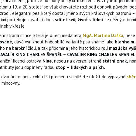
, začal měnit, protože do módy přišly krátké čenichy. Chybělo jen mál
elomu 19. a 20. století se však chovatelé rozhodli obnovit původní p
zrodil elegantní pes, který dostal jméno svých královských patronů –
tími potřebuje kavalír i dnes
sdílet svůj život s lidmi.
Je něžný, mírumi
inek v křesle.
zní strana mince, která je dílem medailéra
MgA. Martina Daška
,
nese 
ované,
dává vyniknout hnědobílé variantě psa známé jako
blenheim.
ho na barokní židli, a tak připomíná jeho historickou roli
mazlíčka vyš
AVALÍR KING CHARLES ŠPANĚL – CAVALIER KING CHARLES SPANIEL
aniční licenci ostrova
Niue,
nesou na averzní straně
státní znak,
nom
atributy jsou doplněny řadou
stop – lidských a psích.
 dvanáct mincí z cyklu Psí plemena si můžete uložit do výpravné
sběr
 mincovny.