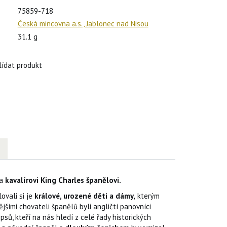
75859-718
Česká mincovna a.s., Jablonec nad Nisou
31.1 g
lídat produkt
na
kavalírovi King Charles španělovi.
ovali si je
králové, urozené děti a dámy,
kterým
ějšími chovateli španělů byli angličtí panovníci
 psů, kteří na nás hledí z celé řady historických