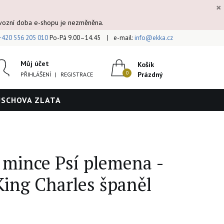
×
ovozní doba e-shopu je nezměněna.
+420 556 205 010
Po-Pá 9.00–14.45
e-mail:
info@ekka.cz
Můj účet
Košík
Prázdný
PŘIHLÁŠENÍ
|
REGISTRACE
ÚSCHOVA ZLATA
 mince Psí plemena -
King Charles španěl