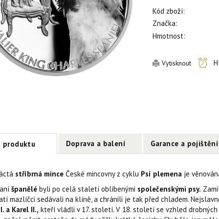
Kód zboží:
Značka:
Hmotnost:
H
Vytisknout
Doprava a balení
Garance a pojištění
s produktu
áctá
stříbrná mince
České mincovny z cyklu
Psí plemena
je věnová
aní
španělé
byli po celá staletí oblíbenými
společenskými psy.
Zamil
tí mazlíčci sedávali na klíně, a chránili je tak před chladem. Nejslavn
I. a Karel II.,
kteří vládli v 17. století. V 18. století se vzhled drobných