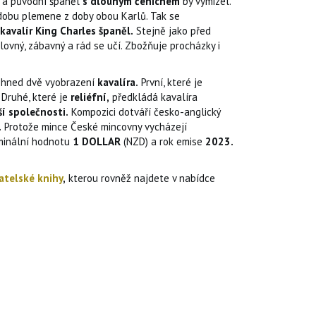
o a původní španěl
s dlouhým čenichem
by vymizel.
odobu plemene z doby obou Karlů. Tak se
kavalír King Charles španěl.
Stejně jako před
lovný, zábavný a rád se učí. Zbožňuje procházky i
hned dvě vyobrazení
kavalíra.
První, které je
Druhé, které je
reliéfní,
předkládá kavalíra
ší společnosti.
Kompozici dotváří česko-anglický
.
Protože mince České mincovny vycházejí
inální hodnotu
1 DOLLAR
(NZD) a rok emise
2023.
atelské knihy
,
kterou rovněž najdete v nabídce