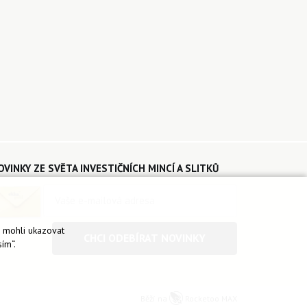
OVINKY ZE SVĚTA INVESTIČNÍCH MINCÍ A SLITKŮ
é mohli ukazovat
CHCI ODEBÍRAT NOVINKY
ím“.
Běží na
Rocketoo MAX