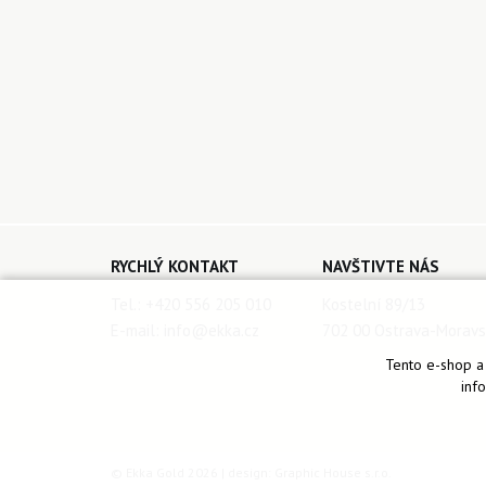
RYCHLÝ KONTAKT
NAVŠTIVTE NÁS
Tel.:
+420 556 205 010
Kostelní 89/13
E-mail:
info@ekka.cz
702 00 Ostrava-Moravs
Tento e-shop a 
inf
© Ekka Gold 2026 | design:
Graphic House s.r.o.