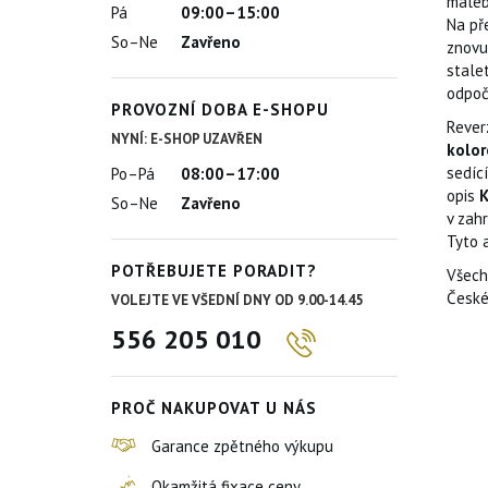
maleb
Pá
09:00–15:00
Na př
So–Ne
Zavřeno
znovu
stale
odpoč
PROVOZNÍ DOBA E-SHOPU
Rever
NYNÍ: E-SHOP UZAVŘEN
kolor
sedící
Po–Pá
08:00–17:00
opis
K
So–Ne
Zavřeno
v zahr
Tyto 
POTŘEBUJETE PORADIT?
Všech
České
VOLEJTE VE VŠEDNÍ DNY OD 9.00-14.45
556 205 010
PROČ NAKUPOVAT U NÁS
Garance zpětného výkupu
Okamžitá fixace ceny