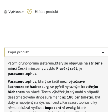
Hlídat produkt
Vytisknout
Popis produktu
Pátým druhohorním ještěrem, který se objevuje na
stříbrné
minci
České mincovny z cyklu
Pravěký svět,
je
parasaurolophus.
Parasaurolophus,
který se řadil mezi
býložravé
kachnozobé hadrosaury,
se pyšnil výrazným
kostěným
hřebenem
na hlavě. Tento výběžek, který mohl v případě
desetimetrového dinosaura měřit
až 180 centimetrů,
byl
dutý a napojený na dýchací cesty. Parasaurolophus díky
němu dokázal vydávat
impozantní zvuky,
které