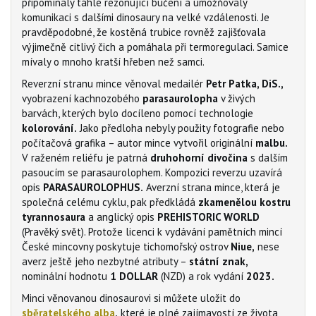
připomínaly táhlé rezonující bučení a umožňovaly
komunikaci s dalšími dinosaury na velké vzdálenosti. Je
pravděpodobné, že kostěná trubice rovněž zajišťovala
výjimečně citlivý čich a pomáhala při termoregulaci. Samice
mívaly o mnoho kratší hřeben než samci.
Reverzní stranu mince věnoval medailér
Petr Patka, DiS.,
vyobrazení kachnozobého
parasaurolopha
v živých
barvách, kterých bylo docíleno pomocí technologie
kolorování.
Jako předloha nebyly použity fotografie nebo
počítačová grafika – autor mince vytvořil originální
malbu.
V raženém reliéfu je patrná
druhohorní divočina
s dalším
pasoucím se parasaurolophem. Kompozici reverzu uzavírá
opis
PARASAUROLOPHUS.
Averzní strana mince, která je
společná celému cyklu, pak předkládá
zkamenělou kostru
tyrannosaura
a anglický opis
PREHISTORIC WORLD
(Pravěký svět). Protože licenci k vydávání pamětních mincí
České mincovny poskytuje tichomořský ostrov
Niue,
nese
averz ještě jeho nezbytné atributy –
státní znak,
nominální hodnotu
1 DOLLAR
(NZD) a rok vydání
2023.
Minci věnovanou dinosaurovi si můžete uložit do
sběratelského alba
,
které je plné zajímavostí ze života