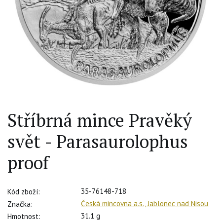
Stříbrná mince Pravěký
svět - Parasaurolophus
proof
35-76148-718
Kód zboží:
Česká mincovna a.s., Jablonec nad Nisou
Značka:
31.1 g
Hmotnost: