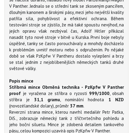
V Panther. Jednalo se o střední tank se zkoseným pancířem,
dlouhým kanonem a širokými pásy, mezi jeho největší kvality
patřila síla, pohyblivost a efektivní ochrana. Během
testování stroje se zjistilo, že má také spoustu nevýhod, na
jejich opravu však nezbýval čas, Adolf Hitler přikázal
nasadit tyto nové stroje v bitvě u Kurska. První boje nebyly
úspěšné, tanky se často porouchávaly a mnohdy docházelo
k problémům uvnitř motoru nebo s odpružením. Po nějaké
době se však PzKpfw V Pantheru dostalo vylepšení a brzy
se stal jedním z nejoblíbenějších německých tanků druhé
světové války.
Popis mince
Stříbrná mince Obrněná technika - PzKpfw V Panther
proof
je vyražena ze stříbra o ryzosti
999/1000
, obsah
stříbra je
31,1 gramu
, nominální hodnota
1
NZD
(novozélandské dolary), průměr
37 mm
.
Reverzní strana mince, kterou navrhl medailér Petr Patka,
DiS., zobrazuje německý tank z tříčtvrtečního pohledu a
jeho boční siluetu. Mince je zdobená detailem tankového
pásu, celou kompozici uzavírá opis PzKpfw V Panther.