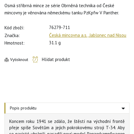
Osmá stříbrná mince ze série Obrněná technika od České
mincovny je věnována německému tanku PzKpfw V Panther.
76279-711
Kód zboží:
Česká mincovna a.s., Jablonec nad Nisou
Značka:
31.1 g
Hmotnost:
Hlídat produkt
Vytisknout
Popis produktu
Koncem roku 1941 se zdálo, že štěstí na východní frontě
přeje spíše Sovětům a jejich pokrokovému stroji T-34. Aby
se nacisté ubránili, nasadili nový model Panzerkampfwagen