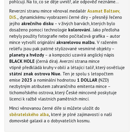
pohlcují. Na to, co se děje uvnitř, ale odpověď neznáme…
Reverzní stranu mince věnoval medailér
Asamat Baltaev,
DiS.
,
dynamickému vyobrazení černé díry – přesněji řečeno
jejího
akrečního disku
– v živých barvách, kterých bylo
dosaženo pomocí technologie
kolorování.
Jako předloha
nebyly použity fotografie nebo počítačová grafika – autor
mince vytvořil originální
akvarelovou malbu.
V raženém
reliéfu jsou pak patrné stylizované vesmírné objekty –
planety a hvězdy
– a kompozici uzavírá anglický nápis
BLACK HOLE
(černá díra). Averzní strana mince
vtipně předkládá kruhy v obilí a létající talíř, který osvětluje
státní znak ostrova Niue.
Ten je spolu s letopočtem
emise
2023
a nominální hodnotou
1 DOLLAR
(NZD)
nezbytným atributem zahraničního emitenta mince –
tichomořského ostrova, který České mincovně poskytuje
licenci k ražbě vlastních pamětních mincí.
Minci věnovanou černé díře si můžete uložit do
sběratelského alba
,
které je plné zajímavostí o naší
domovské galaxii a o dobyvatelích kosmu.