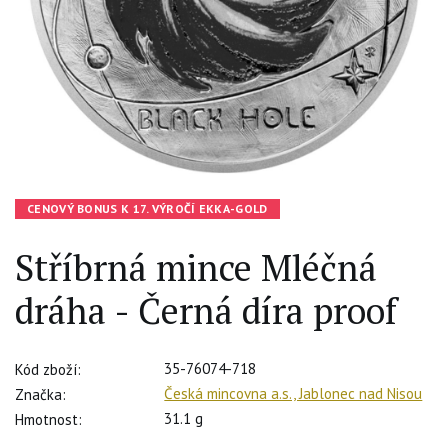
CENOVÝ BONUS K 17. VÝROČÍ EKKA-GOLD
Stříbrná mince Mléčná
dráha - Černá díra proof
35-76074-718
Kód zboží:
Česká mincovna a.s., Jablonec nad Nisou
Značka:
31.1 g
Hmotnost: