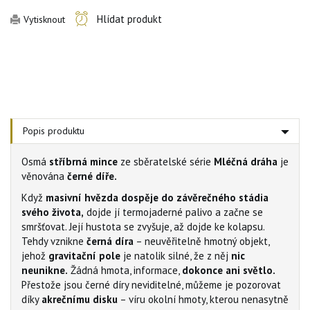
Hlídat produkt
Vytisknout
Popis produktu
Osmá
stříbrná mince
ze sběratelské série
Mléčná dráha
je
věnována
černé díře.
Když
masivní hvězda dospěje do závěrečného stádia
svého života,
dojde jí termojaderné palivo a začne se
smršťovat. Její hustota se zvyšuje, až dojde ke kolapsu.
Tehdy vznikne
černá díra
– neuvěřitelně hmotný objekt,
jehož
gravitační pole
je natolik silné, že z něj
nic
neunikne.
Žádná hmota, informace,
dokonce ani světlo.
Přestože jsou černé díry neviditelné, můžeme je pozorovat
díky
akrečnímu disku
– víru okolní hmoty, kterou nenasytně