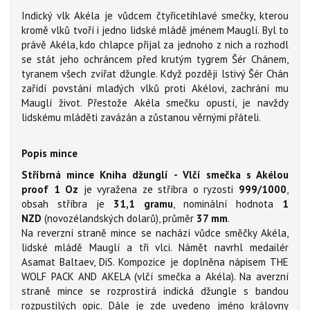
Indický vlk Akéla je vůdcem čtyřicetihlavé smečky, kterou
kromě vlků tvoří i jedno lidské mládě jménem Mauglí. Byl to
právě Akéla, kdo chlapce přijal za jednoho z nich a rozhodl
se stát jeho ochráncem před krutým tygrem Šér Chánem,
tyranem všech zvířat džungle. Když později lstivý Šér Chán
zařídí povstání mladých vlků proti Akélovi, zachrání mu
Mauglí život. Přestože Akéla smečku opustí, je navždy
lidskému mláděti zavázán a zůstanou věrnými přáteli.
Popis mince
Stříbrná mince Kniha džunglí - Vlčí smečka s Akélou
proof 1 Oz
je vyražena ze stříbra o ryzosti
999/1000
,
obsah stříbra je
31,1 gramu
, nominální hodnota
1
NZD
(novozélandských dolarů), průměr
37 mm
.
Na reverzní straně mince se nachází vůdce směčky Akéla,
lidské mládě Mauglí a tři vlci. Námět navrhl medailér
Asamat Baltaev, DiS. Kompozice je doplněna nápisem THE
WOLF PACK AND AKELA (vlčí smečka a Akéla). Na averzní
straně mince se rozprostírá indická džungle s bandou
rozpustilých opic. Dále je zde uvedeno jméno královny