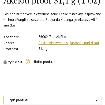
Akélou proof 31,1 g (1 Oz)
Posledním motivem z čtyřdílné série České mincovny, inspirované
Knihou džunglí spisovatele Rudyarda Kiplinga, je Akélova vlčí
smečka.
76062-711-AKÉLA
Kód zboží:
Česká mincovna a.s., Jablonec nad Nisou
Značka:
31.1 g
Hmotnost:
Hlídat produkt
Vytisknout
Popis produktu