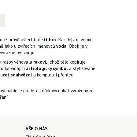
otiž právě ušlechtilé
stříbro.
Raci bývají velmi
ejně jako u zvířecích jmenovců
voda.
Obojí je v
výrazně ovlivňují.
u ražby věnovala
rakovi,
jehož tělo kopíruje
odpovídající
astrologický symbol
a stylizované
tucet souhvězdí
a kompletní přehled
aší nabídce najdete i dárkový dukát vyražený ze
řání.
VŠE O NÁS