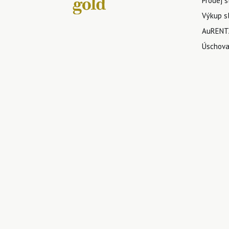
Prodej s
Výkup sl
AuRENTA
Úschova