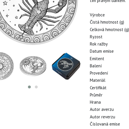
tím pravým dárkem.
Výrobce
Čistá hmotnost (g)
Celková hmotnost (g
Ryzost
Rok ražby
Datum emise
Emitent
Balení
Provedení
Materiál
Certifikát
Průměr
Hrana
Autor averzu
Autor reverzu
Číslovaná emise