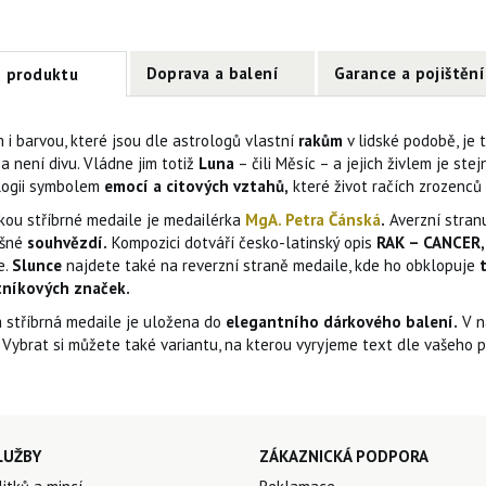
Doprava a balení
Garance a pojištění
s produktu
 i barvou, které jsou dle astrologů vlastní
rakům
v lidské podobě, je t
í a není divu. Vládne jim totiž
Luna
– čili Měsíc – a jejich živlem je st
logii symbolem
emocí a citových vztahů,
které život račích zrozenců 
kou stříbrné medaile je medailérka
MgA. Petra Čánská
.
Averzní stran
ušné
souhvězdí.
Kompozici dotváří česko-latinský opis
RAK – CANCER,
e.
Slunce
najdete také na reverzní straně medaile, kde ho obklopuje
tníkových značek.
 stříbrná medaile je uložena do
elegantního dárkového balení.
V n
. Vybrat si můžete také variantu, na kterou vyryjeme text dle vašeho p
LUŽBY
ZÁKAZNICKÁ PODPORA