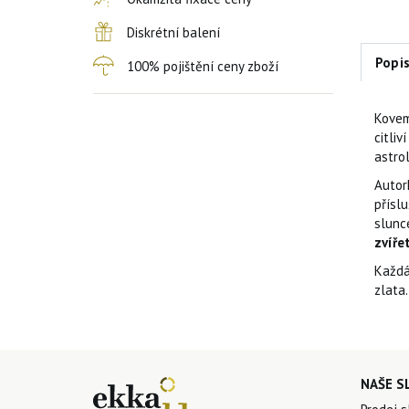
Diskrétní balení
Popi
100% pojištění ceny zboží
Kovem
citliv
astro
Autor
přísl
slunc
zvíře
Každá
zlata
NAŠE S