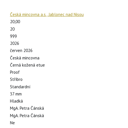
Česká mincovna a.s., Jablonec nad Nisou
20,00
20
)
999
2026
červen 2026
Česká mincovna
Černá kožená etue
Proof
Stříbro
Standardní
37 mm
Hladká
MgA. Petra Čánská
MgA. Petra Čánská
Ne