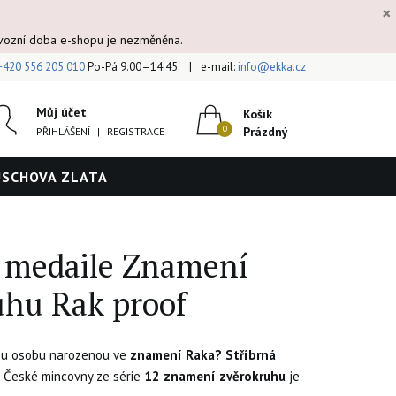
×
ovozní doba e-shopu je nezměněna.
+420 556 205 010
Po-Pá 9.00–14.45
e-mail:
info@ekka.cz
Můj účet
Košík
Prázdný
PŘIHLÁŠENÍ
|
REGISTRACE
ÚSCHOVA ZLATA
á medaile Znamení
uhu Rak proof
kou osobu narozenou ve
znamení Raka?
Stříbrná
 České mincovny ze série
12 znamení zvěrokruhu
je