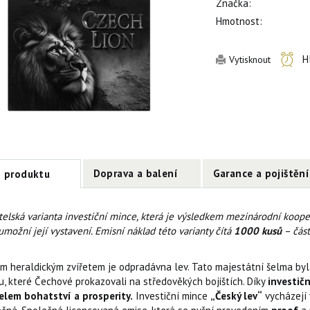
Značka:
Hmotnost:
H
Vytisknout
Doprava a balení
Garance a pojištění
s produktu
telská varianta investiční mince, která je výsledkem mezinárodní koope
umožní její vystavení. Emisní náklad této varianty čítá
1000 kusů
– část
m heraldickým zvířetem je odpradávna lev. Tato majestátní šelma byla
u, které Čechové prokazovali na středověkých bojištích. Díky
investič
elem bohatství a prosperity.
Investiční mince
„Český lev“
vycházejí 