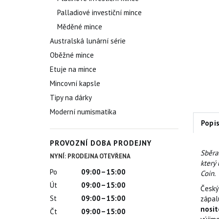
Palladiové investiční mince
Měděné mince
Australská lunární série
Oběžné mince
Etuje na mince
Mincovní kapsle
Tipy na dárky
Moderní numismatika
Popi
PROVOZNÍ DOBA PRODEJNY
Sběra
NYNÍ: PRODEJNA OTEVŘENA
který 
Po
09:00–15:00
Coin.
Út
09:00–15:00
Český
St
09:00–15:00
zápal
nosit
Čt
09:00–15:00