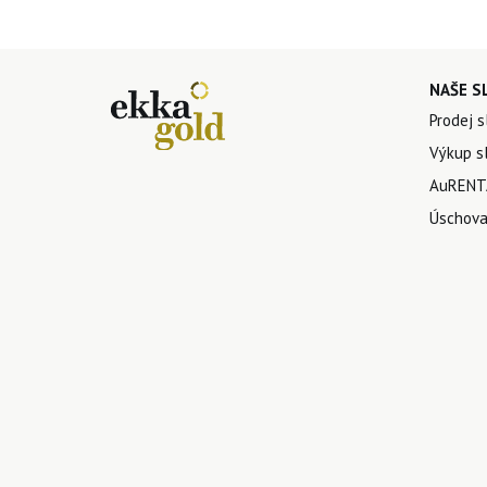
NAŠE S
Prodej s
Výkup sl
AuRENTA
Úschova