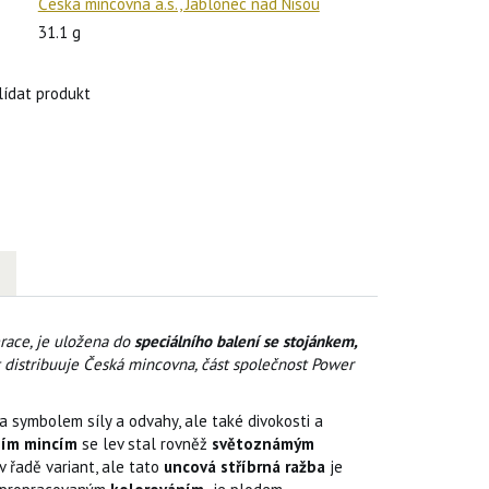
Česká mincovna a.s., Jablonec nad Nisou
31.1 g
lídat produkt
race, je uložena do
speciálního balení se stojánkem,
 distribuuje Česká mincovna, část společnost Power
 symbolem síly a odvahy, ale také divokosti a
ním mincím
se lev stal rovněž
světoznámým
v řadě variant, ale tato
uncová stříbrná ražba
je