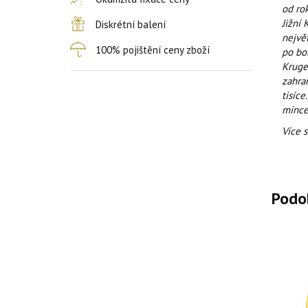
od ro
Jižní 
Diskrétní balení
největ
100% pojištění ceny zboží
po bok
Kruger
zahran
tisíce
mince
Více 
Podo