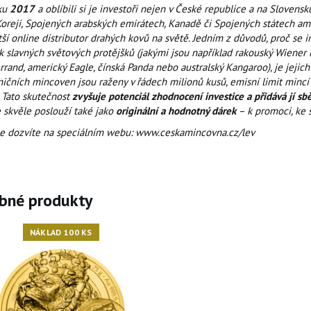
ku
2017
a oblíbili si je investoři nejen v České republice a na Sloven
Koreji, Spojených arabských emirátech, Kanadě či Spojených státech ame
ší online distributor drahých kovů na světě. Jedním z důvodů, proč se 
 slavných světových protějšků (jakými jsou například rakouský Wiener P
rand, americký Eagle, čínská Panda nebo australský Kangaroo), je jejic
ičních mincoven jsou raženy v řádech milionů kusů, emisní limit mincí 
. Tato skutečnost
zvyšuje potenciál zhodnocení investice a přidává jí sb
 skvěle poslouží také jako
originální a hodnotný dárek
– k promoci, ke s
se dozvíte na speciálním webu: www.ceskamincovna.cz/lev
bné produkty
NÁKLAD 100 KS