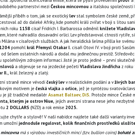
ečná. Společná licencovaná emise, která se pyšní provedením
proof
a 
odobého partnerství mezi
Českou mincovnou
a italskou společností
ámější příběh o tom, jak se exotický
lev
stal symbolem české země, p
cestoval až do daleké Afriky, kde pomohl králi zvířat v boji s lítou sa
 nich roku
1158
císař Fridrich I. Barbarossa odměnil
knížete Vladislava
em, které nahradilo dosavadní orlici. Lev představoval ctnosti rytíře, 
 Milána v císařových službách. A jak heraldická šelma přišla ke svém
1204
pomohl
král Přemysl Otakar I.
císaři Otovi IV. v boji proti Sasů
il od šelem ostatních národů a dodal mu jedinečnou prestiž. Středověcí
u spolehlivým zdrojem informací. Jisté je proto jediné – první skutečn
slovců
a objevuje se na jezdecké pečeti
Vladislava Jindřicha
z roku
 II.,
král železný a zlatý.
zní straně mince vévodí
český lev
v realistickém podání a v
živých ba
kovým motivem je
česká vlajka
a
orlice,
jež je syntézou svatováclav
u je již tradičně medailér
Asamat Baltaev, DiS.
Protože mince České m
nta, kterým je ostrov Niue,
jejich averzní strana nese jeho nezbytné 
otu
2 DOLLARS
(NZD) a rok emise
2025.
ujte chytře a stylově! V naší nabídce najdete také další varianty inves
m umožní
jednoduše regulovat, kolik finančních prostředků uložít
 mincovna
má s výrobou investičních mincí (tzv. bullion coins)
bohaté z