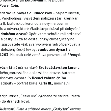
propracovaným
kolorováním,
je plodem
Power Coin.
ředstavuje
pověst o Bruncvíkovi
– bájném knížeti,
ní. Věrohodnější vysvětlení nabízejí
staří kronikáři.
 II.
královskou korunou a novým erbovním
sílu a odvahu, které Vladislav prokázal při dobývání
u
druhému ocasu?
Opět v tom sehrálo roli hrdinství.
m a český lev za to dostal druhý chvost, který ho
 spisovatelé však svá vyprávění rádi přibarvovali a
ě doložený český lev byl
symbolem dynastie
1203.
Na znak celé země lva povznesl až
Přemysl
rvách
, který má na hlavě
Svatováclavskou korunu.
ského, moravského a slezského dravce. Autorem
incovny vycházejí
v licenci zahraničního
atributy – portrét krále
Karla III.,
nominální
tiční mince „Český lev“ vyrobené ze stříbra i zlata.
e do drahých kovů.
kušenosti.
Zlaté a stříbrné mince
„Český lev“
razíme