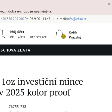
×
ovozní doba e-shopu je nezměněna.
+420 556 205 010
Po-Pá 9.00–14.45
e-mail:
info@ekka.cz
Můj účet
Košík
Prázdný
PŘIHLÁŠENÍ
|
REGISTRACE
ÚSCHOVA ZLATA
 1oz investiční mince
v 2025 kolor proof
76755-758