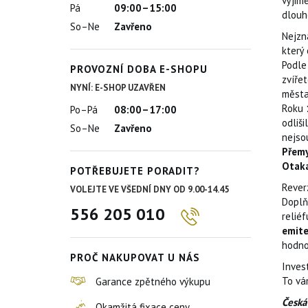
výjim
Pá
09:00–15:00
dlouh
So–Ne
Zavřeno
Nejzn
který 
Podle
PROVOZNÍ DOBA E-SHOPU
zvířet
NYNÍ: E-SHOP UZAVŘEN
města
Roku
Po–Pá
08:00–17:00
odliš
So–Ne
Zavřeno
nejso
Přemy
Otakar
POTŘEBUJETE PORADIT?
Rever
VOLEJTE VE VŠEDNÍ DNY OD 9.00-14.45
Doplň
556 205 010
reliéf
emite
hodn
PROČ NAKUPOVAT U NÁS
Invest
To vá
Garance zpětného výkupu
Česká
Okamžitá fixace ceny