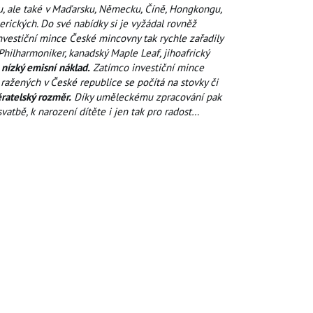
sku, ale také v Maďarsku, Německu, Číně, Hongkongu,
rických. Do své nabídky si je vyžádal rovněž
investiční mince České mincovny tak rychle zařadily
hilharmoniker, kanadský Maple Leaf, jihoafrický
h
nízký emisní náklad.
Zatímco investiční mince
ražených v České republice se počítá na stovky či
ěratelský rozměr.
Díky uměleckému zpracování pak
vatbě, k narození dítěte i jen tak pro radost…