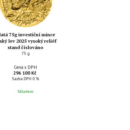
latá 75g investiční mince
ský lev 2025 vysoký reliéf
stand číslováno
75 g
Cena s DPH
296 100 Kč
Sazba DPH 0 %
Skladem