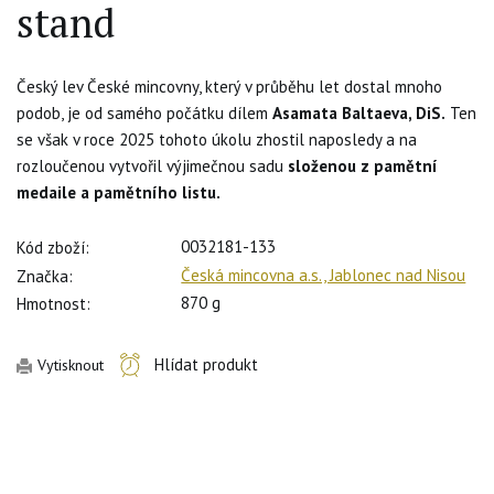
stand
Český lev České mincovny, který v průběhu let dostal mnoho
podob, je od samého počátku dílem
Asamata Baltaeva, DiS.
Ten
se však v roce 2025 tohoto úkolu zhostil naposledy a na
rozloučenou vytvořil výjimečnou sadu
složenou z pamětní
medaile a pamětního listu.
0032181-133
Kód zboží:
Česká mincovna a.s., Jablonec nad Nisou
Značka:
870 g
Hmotnost:
Hlídat produkt
Vytisknout