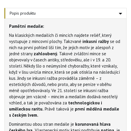
Popis produktu
Pamětní medaile:
Na klasických medailích či mincích najdete reliéf, který
vystupuje z mincovní plochy. Takzvané
inkusní ražby
se od
nich na první pohled liší tím, že jejich motiv je alespoň z
jedné strany
zahloubený.
Takové zvláštní mince se
objevovaly v časech antiky, středověku, ale i v 19. a 20.
století. Někdy šlo o neúmyslné chyboražby, které vznikaly,
když v lisu uvízla mince, která se pak otiskla na následující
kus. Jindy se inkusní ražba prováděla záměrně – z
estetických důvodů, nebo proto, aby se peníze v oběhu
méně opotřebovávaly. Ve 21. století se inkusní ražba
objevuje jen vzácně – mincím a medailím dodává neotřelý
vzhled, a tak je považována za
technologickou i
uměleckou raritu.
Právě taková je
první měděná medaile
s českým lvem.
Dominantou obou stran medaile je
korunovaná hlava
českého lva.
Vlastenecký motiv, který podtrhuje
patina,
je