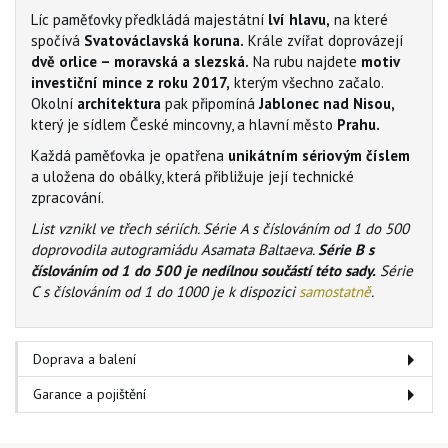
Líc paměťovky předkládá majestátní
lví hlavu,
na které
spočívá
Svatováclavská koruna.
Krále zvířat doprovázejí
dvě orlice – moravská a slezská.
Na rubu najdete
motiv
investiční mince z roku 2017,
kterým všechno začalo.
Okolní
architektura
pak připomíná
Jablonec nad Nisou,
který je sídlem České mincovny, a hlavní město
Prahu.
Každá paměťovka je opatřena
unikátním sériovým číslem
a uložena do obálky, která přibližuje její technické
zpracování.
List vznikl ve třech sériích. Série A s číslováním od 1 do 500
doprovodila autogramiádu Asamata Baltaeva.
Série B s
číslováním od 1 do 500 je nedílnou součástí této sady.
Série
C s číslováním od 1 do 1000 je k dispozici
samostatně
.
Doprava a balení
Garance a pojištění