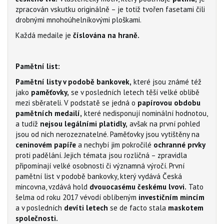
zpracován vskutku originálně – je totiž tvořen fasetami čili
drobnými mnohoúhelníkovými ploškami.
Každá medaile je
číslována na hraně.
Pamětní list:
Pamětní listy v podobě bankovek,
které jsou známé též
jako
paměťovky,
se v posledních letech těší velké oblibě
mezi sběrateli. V podstatě se jedná o
papírovou obdobu
pamětních medailí,
které nedisponují nominální hodnotou,
a tudíž
nejsou legálními platidly,
avšak na první pohled
jsou od nich nerozeznatelné. Paměťovky jsou vytištěny na
ceninovém papíře
a nechybí jim pokročilé
ochranné prvky
proti padělání. Jejich témata jsou rozličná – zpravidla
připomínají velké osobnosti či významná výročí. První
pamětní list v podobě bankovky, který vydává Česká
mincovna, vzdává hold
dvouocasému českému lvovi.
Tato
šelma od roku 2017 vévodí oblíbeným
investičním mincím
a v posledních
devíti letech
se de facto stala
maskotem
společnosti.