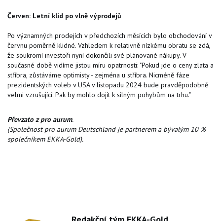
Červen: Letní klid po vlně výprodejů
Po významných prodejích v předchozích měsících bylo obchodování v
červnu poměrně klidné. Vzhledem k relativně nízkému obratu se zdá,
že soukromí investoři nyní dokončili své plánované nákupy. V
současné době vidíme jistou míru opatrnosti: "Pokud jde o ceny zlata a
stříbra, zůstáváme optimisty - zejména u stříbra. Nicméně fáze
prezidentských voleb v USA v listopadu 2024 bude pravděpodobně
velmi vzrušující. Pak by mohlo dojít k silným pohybům na trhu."
Převzato z pro aurum
.
(Společnost pro aurum Deutschland je partnerem a bývalým 10 %
společníkem EKKA-Gold).
Redakční tým EKKA-Gold