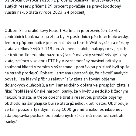
zlatých rezerv, přičemž 29 procent považuje za pravděpodobný
vlastní nákup zlata (v roce 2023: 24 procent).
Odborník na drahé kovy Robert Hartmann je přesvědčen, že vliv
centrálních bank na cenu zlata byl v posledních pěti letech obrovský.
Jen pro připomenutí: v posledních dvou letech WGC vykázala nákupy
zlata v celkové výši 2 119 tun. Zejména stabilní nákupy rozvíjejících
se trhů podle jednoho názoru výrazně ovlivnily scénář vývoje ceny
zlata, zatímco v sektoru ETF byly zaznamenány masivní odtoky a
soukromí klienti v zemích s významnou poptávkou po zlatě byli spíše
na straně prodejců. Robert Hartmann upozorňuje, že někteří analytici
považují za hlavní příčinu relativní síly zlata snižování objemu
dolarových dluhopisů, a tím i amerického dolaru ve prospěch zlata, a
říká: "Prohlášení Čínské národní banky, že v květnu nedošlo k žádným
nákupům zlata, je třeba obecně brát s rezervou, protože objemy
obchodů na šanghajské burze zlata již několik let rostou. Obchoduje
se tam pouze s fyzickými slitky 1000 gramů a nakonec nikdo neví,
zda poptávka pochází od soukromých zákazníků nebo od centrální
banky.“