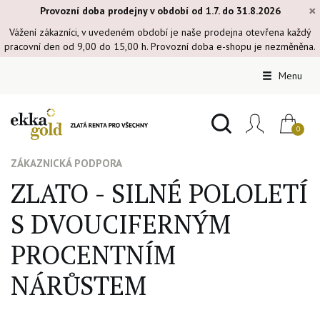
×
Provozní doba prodejny v období od 1.7. do 31.8.2026
Vážení zákazníci, v uvedeném období je naše prodejna otevřena každý
pracovní den od 9,00 do 15,00 h. Provozní doba e-shopu je nezměněna.
Menu
ZÁKAZNICKÁ PODPORA
ZLATO - SILNÉ POLOLETÍ
S DVOUCIFERNÝM
PROCENTNÍM
NÁRŮSTEM