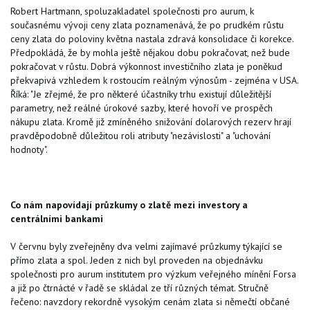
Robert Hartmann, spoluzakladatel společnosti pro aurum, k
současnému vývoji ceny zlata poznamenává, že po prudkém růstu
ceny zlata do poloviny května nastala zdravá konsolidace či korekce.
Předpokládá, že by mohla ještě nějakou dobu pokračovat, než bude
pokračovat v růstu. Dobrá výkonnost investičního zlata je poněkud
překvapivá vzhledem k rostoucím reálným výnosům - zejména v USA.
Říká: "Je zřejmé, že pro některé účastníky trhu existují důležitější
parametry, než reálné úrokové sazby, které hovoří ve prospěch
nákupu zlata. Kromě již zmíněného snižování dolarových rezerv hrají
pravděpodobně důležitou roli atributy "nezávislosti" a "uchování
hodnoty".
Co nám napovídají průzkumy o zlatě mezi investory a
centrálními bankami
V červnu byly zveřejněny dva velmi zajímavé průzkumy týkající se
přímo zlata a spol. Jeden z nich byl proveden na objednávku
společnosti pro aurum institutem pro výzkum veřejného mínění Forsa
a již po čtrnácté v řadě se skládal ze tří různých témat. Stručně
řečeno: navzdory rekordně vysokým cenám zlata si němečtí občané