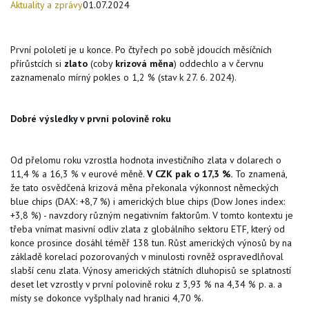
Aktuality a zprávy
01.07.2024
První pololetí je u konce. Po čtyřech po sobě jdoucích měsíčních
přírůstcích si
zlato
(coby
krizová měna
) oddechlo a v červnu
zaznamenalo mírný pokles o 1,2 % (stav k 27. 6. 2024).
Dobré výsledky v první polovině roku
Od přelomu roku vzrostla hodnota investičního zlata v dolarech o
11,4 % a 16,3 % v eurové měně.
V CZK pak o 17,3 %.
To znamená,
že tato osvědčená krizová měna překonala výkonnost německých
blue chips (DAX: +8,7 %) i amerických blue chips (Dow Jones index:
+3,8 %) - navzdory různým negativním faktorům. V tomto kontextu je
třeba vnímat masivní odliv zlata z globálního sektoru ETF, který od
konce prosince dosáhl téměř 138 tun. Růst amerických výnosů by na
základě korelací pozorovaných v minulosti rovněž ospravedlňoval
slabší cenu zlata. Výnosy amerických státních dluhopisů se splatností
deset let vzrostly v první polovině roku z 3,93 % na 4,34 % p. a. a
místy se dokonce vyšplhaly nad hranici 4,70 %.