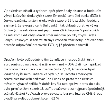
V posledních několika týdnech opět převládaly diskuse o budoucím
vývoji klíčových úrokových sazeb. Evropská centrální banka (ECB) 6.
června oznámila snížení úrokových sazeb o 25 bazických bodů. Je
zajímavé, že evropští centrální bankéři tak ohlásili obrat ve vývoji
úrokových sazeb dříve, než jejich američtí kolegové. V posledních
desetiletích Fed vždy udával směr měnové politiky zbytku světa.
Pohyb úrokových sazeb ze strany Evropanů však nebyl překvapením,
protože odpovědní pracovníci ECB jej již předem oznámili.
Opatření bylo odůvodněno tím, že inflace i hospodářský růst v
eurozóně jsou na výrazně nižší úrovni než v USA. Zatímco například
meziroční míra inflace v eurozóně činila 2,6 %, Američané trpěli
výrazně vyšší mírou inflace ve výši 3,3 %. Ochota amerických
centrálních bankéřů snižovat Fed Funds se proto v posledních
měsících výrazně snížila. V době, kdy šla tato zpráva o trhu do tisku,
bylo první snížení sazeb 18. září považováno za nejpravděpodobnější
scénář. Nástroj FedWatch provozovatele burzy s futures CME Group
uváděl pravděpodobnost kolem 62 %.