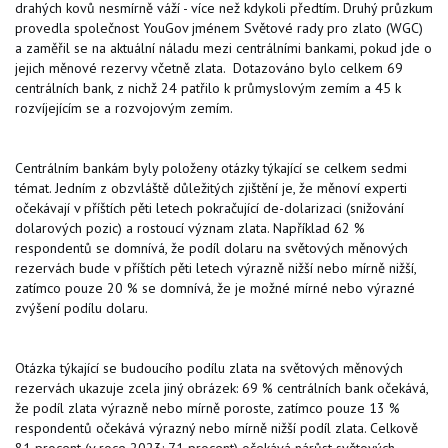
drahých kovů nesmírně váží - více než kdykoli předtím. Druhý průzkum
provedla společnost YouGov jménem Světové rady pro zlato (WGC)
a zaměřil se na aktuální náladu mezi centrálními bankami, pokud jde o
jejich měnové rezervy včetně zlata. Dotazováno bylo celkem 69
centrálních bank, z nichž 24 patřilo k průmyslovým zemím a 45 k
rozvíjejícím se a rozvojovým zemím.
Centrálním bankám byly položeny otázky týkající se celkem sedmi
témat. Jedním z obzvláště důležitých zjištění je, že měnoví experti
očekávají v příštích pěti letech pokračující de-dolarizaci (snižování
dolarových pozic) a rostoucí význam zlata. Například 62 %
respondentů se domnívá, že podíl dolaru na světových měnových
rezervách bude v příštích pěti letech výrazně nižší nebo mírně nižší,
zatímco pouze 20 % se domnívá, že je možné mírné nebo výrazné
zvýšení podílu dolaru.
Otázka týkající se budoucího podílu zlata na světových měnových
rezervách ukazuje zcela jiný obrázek: 69 % centrálních bank očekává,
že podíl zlata výrazně nebo mírně poroste, zatímco pouze 13 %
respondentů očekává výrazný nebo mírně nižší podíl zlata. Celkově
81 procent (v roce 2023: 71 procent) očekává nárůst světových