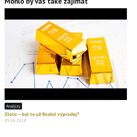
Mohlo by vás také zajímat
Analýzy
Zlato – byl to už finální výprodej?
05.09.2018