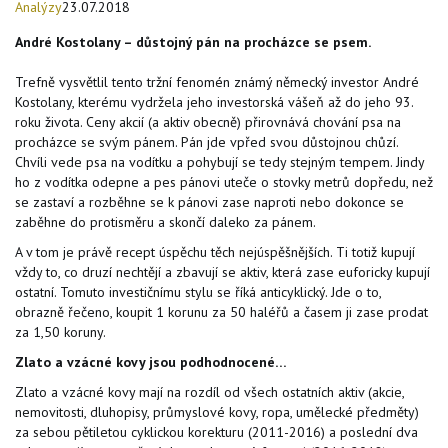
Analýzy
23.07.2018
André Kostolany – důstojný pán na procházce se psem.
Trefně vysvětlil tento tržní fenomén známý německý investor André
Kostolany, kterému vydržela jeho investorská vášeň až do jeho 93.
roku života. Ceny akcií (a aktiv obecně) přirovnává chování psa na
procházce se svým pánem. Pán jde vpřed svou důstojnou chůzí.
Chvíli vede psa na vodítku a pohybují se tedy stejným tempem. Jindy
ho z vodítka odepne a pes pánovi uteče o stovky metrů dopředu, než
se zastaví a rozběhne se k pánovi zase naproti nebo dokonce se
zaběhne do protisměru a skončí daleko za pánem.
A v tom je právě recept úspěchu těch nejúspěšnějších. Ti totiž kupují
vždy to, co druzí nechtějí a zbavují se aktiv, která zase euforicky kupují
ostatní. Tomuto investičnímu stylu se říká anticyklický. Jde o to,
obrazně řečeno, koupit 1 korunu za 50 haléřů a časem ji zase prodat
za 1,50 koruny.
Zlato a vzácné kovy jsou podhodnocené…
Zlato a vzácné kovy mají na rozdíl od všech ostatních aktiv (akcie,
nemovitosti, dluhopisy, průmyslové kovy, ropa, umělecké předměty)
za sebou pětiletou cyklickou korekturu (2011-2016) a poslední dva