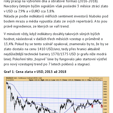
roky pracují na vytvoření dna a obratové formaci (2016-2018).
Navzdory četným býčím signálům však poslední 3 měsíce ztrácí zlato
v USD ca 7,9% a v EURO cca 3,8%.
Nálada je podle indikátorů měřících sentiment investorů hluboko pod
bodem mrazu a média vypustila zlato ze svých repertoárů. A to jsou
právě ingredience, ze kterých se vaří trend.
V minulosti vždy, když indikátory dosáhly takových silných býčích
hodnot, následoval v dalších třech měsících vzestup o průměrně o
13,4%. Pokud by se tento scénář opakoval, znamenalo by to, že by se
zlato dostalo na cenu 1410 USD/unci, tedy přes hranici aktuálně
nejdůležitější technické bariery 1370/1375 USD (v grafu níže modrá
linie). Pokoření této „bojové“ linie by fungovalo jako startovní výstřel
pro nový vzestupný trend po 7 letech poklesů a stagnací.
Graf 1: Cena zlata v USD, 2013 až 2018