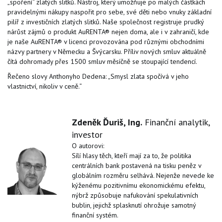
„spoření“ zlatých slitků. Nástroj, který umožňuje po malých částkách
pravidelnými nákupy naspořit pro sebe, své děti nebo vnuky základní
pilíř z investičních zlatých slitků. Naše společnost registruje prudký
nárůst zájmů o produkt AuRENTA® nejen doma, ale i v zahraničí, kde
je naše AuRENTA® v licenci provozována pod různými obchodními
názvy partnery v Německu a Švýcarsku. Příliv nových smluv aktuálně
čítá dohromady přes 1500 smluv měsíčně se stoupající tendencí.
Řečeno slovy Anthonyho Dedena: „Smysl zlata spočívá v jeho
vlastnictví, nikoliv v ceně.“
Zdeněk Ďuriš, Ing.
Finanční analytik,
investor
O autorovi:
Sílí hlasy těch, kteří mají za to, že politika
centrálních bank postavená na tisku peněz v
globálním rozměru selhává. Nejenže nevede ke
kýženému pozitivnímu ekonomickému efektu,
nýbrž způsobuje nafukování spekulativních
bublin, jejichž splasknutí ohrožuje samotný
finanční systém.