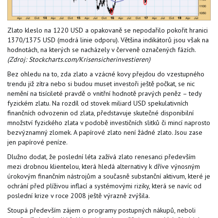
Zlato kleslo na 1220 USD a opakovaně se nepodařilo pokořit hranici
1370/1375 USD (modrá linie odporu). Většina indikátorů jsou však na
hodnotách, na kterých se nacházely v červeně označených fázích.
(Zdroj: Stockcharts.com/Krisensicherinvestieren)
Bez ohledu na to, zda zlato a vzácné kovy přejdou do vzestupného
trendu již zítra nebo si budou muset investoři ještě počkat, se nic
nemění na tisícileté pravdě o vnitřní hodnotě pravých peněz – tedy
fyzickém zlatu. Na rozdíl od stovek miliard USD spekulativních
finančních odvozenin od zlata, představuje skutečné disponibilní
množství fyzického zlata v podobě investičních slitků či mincí naprosto
bezvýznamný zlomek. A papírové zlato není žádné zlato. Jsou zase
jen papírové peníze.
Dlužno dodat, že poslední léta zažívá zlato renesanci především
mezi drobnou klientelou, která hledá alternativy k dříve výnosným
úrokovým finančním nástrojům a současně substanční aktivum, které je
ochrání před plíživou inflací a systémovými riziky, která se navíc od
poslední krize v roce 2008 ještě výrazně zvýšila.
Stoupá především zájem o programy postupných nákupů, neboli