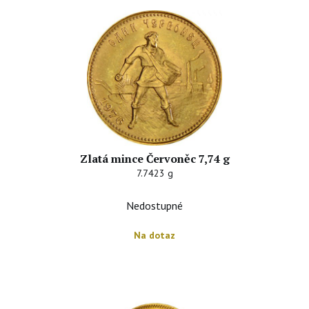
Zlatá mince Červoněc 7,74 g
7.7423 g
Nedostupné
Na dotaz