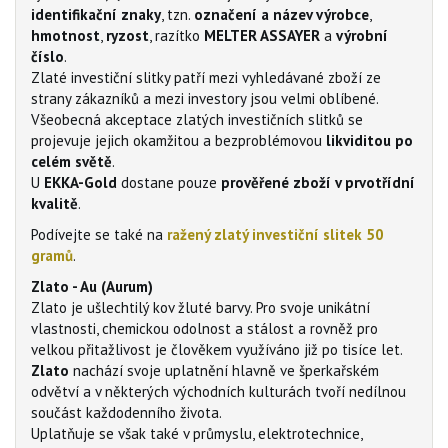
identifikační znaky
, tzn.
označení a název výrobce
,
hmotnost
,
ryzost
, razítko
MELTER ASSAYER
a
výrobní
číslo
.
Zlaté investiční slitky patří mezi vyhledávané zboží ze
strany zákazníků a mezi investory jsou velmi oblíbené.
Všeobecná akceptace zlatých investičních slitků se
projevuje jejich okamžitou a bezproblémovou
likviditou po
celém světě
.
U
EKKA-Gold
dostane pouze
prověřené zboží v prvotřídní
kvalitě
.
Podívejte se také na
ražený
zlatý investiční s
litek 50
gramů
.
Zlato - Au (Aurum)
Zlato je ušlechtilý kov žluté barvy. Pro svoje unikátní
vlastnosti, chemickou odolnost a stálost a rovněž pro
velkou přitažlivost je člověkem využíváno již po tisíce let.
Zlato
nachází svoje uplatnění hlavně ve šperkařském
odvětví a v některých východních kulturách tvoří nedílnou
součást každodenního života.
Uplatňuje se však také v průmyslu, elektrotechnice,