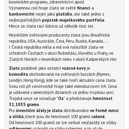
kosmickém programu, zdravotnictví apod.
Významnou roli hraje zlato ve světě
financí
a
bankovnictví
nejen jako
platidlo
, ale také jedno z
nejbezpečnějších
pojistek majetkového portfolia
.
Mince ze zlata razí lidstvo už několik tisíc let.
Největšími světovými producenty zlata jsou Jihoafrická
republika, USA, Austrálie, Čína, Peru, Rusko, Kanada, ….
I Česká republika měla a má svá naleziště zlata ve
středních Čechách v okolí Rožmitálu, Jílového u Prahy, ve
Zlatých Horách v Jeseníkách nebo v okolí Kašperských Hor.
Zlato
podobně jako ostatní
vzácné kovy
je
komodita
obchodovaná na světových burzách (Nymex,
Londýn, Hong Kong), kde se také tvoří aktuální cena zlata.
Svou roli při cenotvorbě hraje také mimoburzovní trh. Cena
je udávaná v amerických dolarech za jednu trojskou unci.
Trojská unce se označuje "
Oz
" a představuje
hmotnost
31,1035 gramu
.
Pro
investiční účely je
zlato
distribuováno
ve formě
mincí
a slitků
, které jsou do hmotnosti 100 gramů
ražené.
Od hmotnosti 100 gramů se lze setkat nejčastěji se slitky
odlévanými
, vzácněji se slitky raženými, a to až do