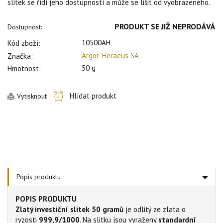
slitek se řídí jeho dostupností a může se lišit od vyobrazeného.
PRODUKT SE JIŽ NEPRODÁVÁ
Dostupnost:
10500AH
Kód zboží:
Argor-Heraeus SA
Značka:
50 g
Hmotnost:
Hlídat produkt
Vytisknout
Popis produktu
POPIS PRODUKTU
Zlatý investiční slitek 50 gramů
je odlitý ze zlata o
ryzosti
999,9/1000
. Na slitku jsou vyraženy
standardní