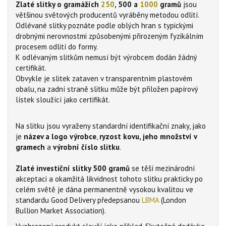
Zlaté slitky o gramážích
250
, 500 a
1000
gramů
jsou
většinou světových producentů vyráběny metodou odlití.
Odlévané slitky poznáte podle oblých hran s typickými
drobnými nerovnostmi způsobenými přirozeným fyzikálním
procesem odlití do formy.
K odlévaným slitkům nemusí být výrobcem dodán žádný
certifikát.
Obvykle je slitek zataven v transparentním plastovém
obalu, na zadní straně slitku může být přiložen papírový
lístek sloužící jako certifikát.
Na slitku jsou vyraženy standardní identifikační znaky, jako
je
název a logo výrobce
,
ryzost kovu, jeho množství v
gramech
a
výrobní číslo slitku
.
Zlaté investiční slitky 500 gramů
se těší mezinárodní
akceptaci a okamžitá likvidnost tohoto slitku prakticky po
celém světě je dána permanentně vysokou kvalitou ve
standardu Good Delivery předepsanou
LBMA
(London
Bullion Market Association).