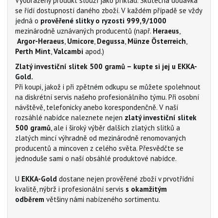
Vyobrazený produkt slouží jako příklad. Skutečná dodávka
se řídí dostupností daného zboží. V každém případě se vždy
jedná o
prověřené slitky o ryzosti 999,9/1000
mezinárodně uznávaných producentů (např.
Heraeus
,
Argor-Heraeus
,
Umicore
,
Degussa
,
Münze Österreich
,
Perth Mint
,
Valcambi
apod.)
Zlatý investiční slitek 500 gramů – kupte si jej u EKKA-
Gold.
Při koupi, jakož i při zpětném odkupu se můžete spolehnout
na diskrétní servis našeho profesionálního týmu. Při osobní
návštěvě, telefonicky anebo korespondenčně. V naší
rozsáhlé nabídce naleznete nejen
zlatý investiční slitek
500 gramů
, ale i široký výběr dalších zlatých slitků a
zlatých mincí výhradně od mezinárodně renomovaných
producentů a mincoven z celého světa. Přesvědčte se
jednoduše sami o naší obsáhlé produktové nabídce.
U
EKKA-Gold
dostane nejen prověřené zboží v prvotřídní
kvalitě, nýbrž i profesionální servis
s okamžitým
odběrem
většiny námi nabízeného sortimentu.