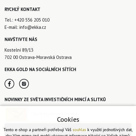
RYCHLÝ KONTAKT
Tel.:
+420 556 205 010
E-mail:
info@ekka.cz
NAVŠTIVTE NÁS
Kostelní 89/13
702 00 Ostrava-Moravská Ostrava
EKKA GOLD NA SOCIÁLNÍCH SÍTÍCH
NOVINKY ZE SVĚTA INVESTIČNÍCH MINCÍ A SLITKŮ
Cookies
Tento e-shop a partneři potřebují Váš
souhlas
k využití jednotlivých dat,
CHCI ODEBÍRAT NOVINKY
aby Vám mimo jiné mohli ukazovat informace týkající se Vašich zájmů.