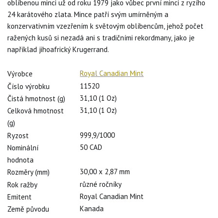
oblíbenou minci už od roku 1979 jako vůbec první minci z ryzího
24 karátového zlata. Mince patří svým umírněným a
konzervativním vzezřením k světovým oblíbencům, jehož počet
ražených kusů si nezadá ani s tradičními rekordmany, jako je
například jihoafrický Krugerrand.
Royal Canadian Mint
Výrobce
11520
Číslo výrobku
31,10 (1 Oz)
Čistá hmotnost (g)
31,10 (1 Oz)
Celková hmotnost
(g)
999,9/1000
Ryzost
50 CAD
Nominální
hodnota
30,00 x 2,87 mm
Rozměry (mm)
různé ročníky
Rok ražby
Royal Canadian Mint
Emitent
Kanada
Země původu