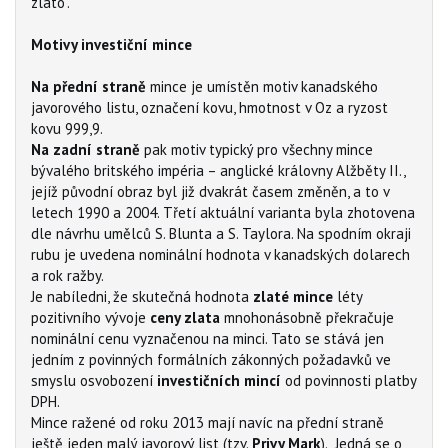
zlato“.
M
otivy investiční mince
Na přední straně
mince je umístěn motiv kanadského
javorového listu, označení kovu, hmotnost v Oz a ryzost
kovu 999,9.
Na zadní straně
pak motiv typický pro všechny mince
bývalého britského impéria – anglické královny Alžběty II.,
jejíž původní obraz byl již dvakrát časem změněn, a to v
letech 1990 a 2004. Třetí aktuální varianta byla zhotovena
dle návrhu umělců S. Blunta a S. Taylora. Na spodním okraji
rubu je uvedena nominální hodnota v kanadských dolarech
a rok ražby.
Je nabíledni, že skutečná hodnota
zlaté mince
léty
pozitivního vývoje
ceny zlata
mnohonásobně překračuje
nominální cenu vyznačenou na minci. Tato se stává jen
jedním z povinných formálních zákonných požadavků ve
smyslu osvobození
investičních mincí
od povinnosti platby
DPH.
Mince ražené od roku 2013 mají navíc na přední straně
ještě jeden malý javorový list (tzv.
Privy Mark
). Jedná se o