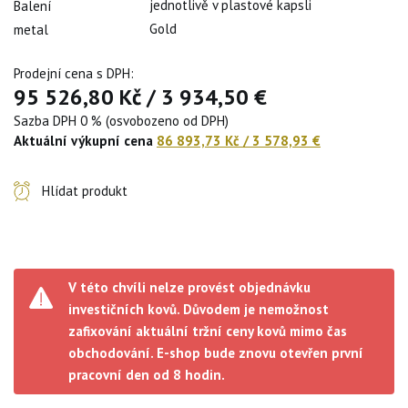
jednotlivě v plastové kapsli
Balení
Gold
metal
Prodejní cena s DPH:
95 526,80 Kč
/
3 934,50 €
Sazba DPH 0 % (osvobozeno od DPH)
Aktuální výkupní cena
86 893,73 Kč
/
3 578,93 €
Hlídat produkt
V této chvíli nelze provést objednávku
investičních kovů. Důvodem je nemožnost
zafixování aktuální tržní ceny kovů mimo čas
obchodování. E-shop bude znovu otevřen první
pracovní den od 8 hodin.