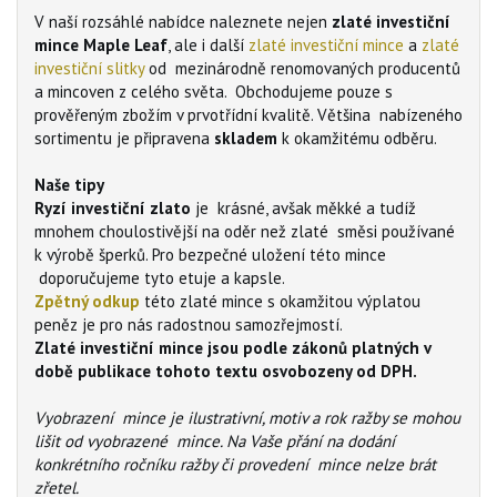
V naší rozsáhlé nabídce naleznete nejen
zlaté investiční
mince Maple Leaf
, ale i další
zlaté investiční mince
a
zlaté
investiční slitky
od mezinárodně renomovaných producentů
a mincoven z celého světa. Obchodujeme pouze s
prověřeným zbožím v prvotřídní kvalitě. Většina nabízeného
sortimentu je připravena
skladem
k okamžitému odběru.
Naše tipy
Ryzí investiční zlato
je krásné, avšak měkké a tudíž
mnohem choulostivější na oděr než zlaté směsi používané
k výrobě šperků. Pro bezpečné uložení této mince
doporučujeme tyto etuje a kapsle.
Zpětný odkup
této zlaté mince s okamžitou výplatou
peněz je pro nás radostnou samozřejmostí.
Zlaté investiční mince jsou podle zákonů platných v
době publikace tohoto textu osvobozeny od DPH.
Vyobrazení mince je ilustrativní, motiv a rok ražby se mohou
lišit od vyobrazené mince. Na Vaše přání na dodání
konkrétního ročníku ražby či provedení mince nelze brát
zřetel.