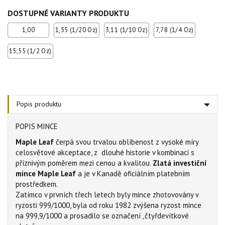
DOSTUPNÉ VARIANTY PRODUKTU
1,00
1,55 (1/20 Oz)
3,11 (1/10 Oz)
7,78 (1/4 Oz)
15,55 (1/2 Oz)
Popis produktu
POPIS MINCE
Maple Leaf
čerpá svou trvalou oblíbenost z vysoké míry
celosvětové akceptace, z dlouhé historie v kombinaci s
příznivým poměrem mezi cenou a kvalitou.
Zlatá investiční
mince Maple Leaf
a je v Kanadě oficiálním platebním
prostředkem.
Zatímco v prvních třech letech byly mince zhotovovány v
ryzosti 999/1000, byla od roku 1982 zvýšena ryzost mince
na 999,9/1000 a prosadilo se označení „čtyřdevítkové