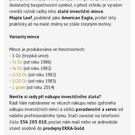
dodatečný bezpečnostní symbol, v jehož středu je vyražen
rovněž ročník ražby této
zlaté investiční mince
.
Maple Leaf
, podobně jako
American Eagle,
prošel lety
prakticky až na malé změny se stále stejnými motivy.
Varianty mince
Mince je produkována ve hmotnostech:
- 1 Oz (trojská unce)
-
½ Oz
(od roku 1986)
-
¼ Oz
(od roku 1982)
-
1/10 Oz
(od roku 1982)
-
1/20 Oz
(od roku 1983)
-
1 gram
(od roku 2014)
Nevíte si rady při nákupu investičního zlata?
Rádi Vám nabídneme ve věcech nákupu nebo zpětného
odkupu investičních mincí a slitků
poradenství a servis
od
našeho profesionálního týmu. Stačí zavolat na telefonní
číslo
556 205 010
, poslat nám mail nebo se jednoduše
stavit osobně do
prodejny EKKA-Gold
.