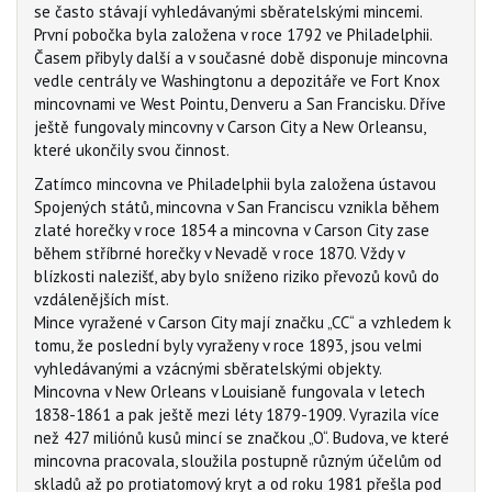
se často stávají vyhledávanými sběratelskými mincemi.
První pobočka byla založena v roce 1792 ve Philadelphii.
Časem přibyly další a v současné době disponuje mincovna
vedle centrály ve Washingtonu a depozitáře ve Fort Knox
mincovnami ve West Pointu, Denveru a San Francisku. Dříve
ještě fungovaly mincovny v Carson City a New Orleansu,
které ukončily svou činnost.
Zatímco mincovna ve Philadelphii byla založena ústavou
Spojených států, mincovna v San Franciscu vznikla během
zlaté horečky v roce 1854 a mincovna v Carson City zase
během stříbrné horečky v Nevadě v roce 1870. Vždy v
blízkosti nalezišť, aby bylo sníženo riziko převozů kovů do
vzdálenějších míst.
Mince vyražené v Carson City mají značku „CC“ a vzhledem k
tomu, že poslední byly vyraženy v roce 1893, jsou velmi
vyhledávanými a vzácnými sběratelskými objekty.
Mincovna v New Orleans v Louisianě fungovala v letech
1838-1861 a pak ještě mezi léty 1879-1909. Vyrazila více
než 427 miliónů kusů mincí se značkou „O“. Budova, ve které
mincovna pracovala, sloužila postupně různým účelům od
skladů až po protiatomový kryt a od roku 1981 přešla pod