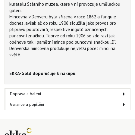
kuratelu Státního muzea, které v ní provozuje uměleckou
galerii.
Mincovna v Denveru byla zřízena v roce 1862 a funguje
dodnes, avšak až do roku 1906 sloužila jako provoz pro
přípravu polotovarů, respektive ingotů označených
puncovní značkou. Teprve od roku 1906 se zde razí jak
oběhové tak i pamětní mince pod puncovní značkou „D“.
Denverská mincovna produkuje největší počet mincí na
světě.
EKKA-Gold doporučuje k nákupu.
Doprava a balení
Garance a pojištění