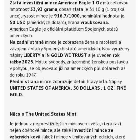
Zlatá investiční mince American Eagle 1 Oz
má celkovou
hmotnost
33,93 gramu
, obsah zlata je 31,10 g
(1 trojská
unce), ryzost mince je
916,7/1000
, nominální hodnota je
50
USD
(amerických dolarů), hrana
vroubkovaná.
American Eagle je oficiální platidlem Spojených států
amerických.
Na
zadní straně
mince je zobrazena žena s ratolestí a
závojem z vlajky Spojených států amerických. Jsou vyraženy
nápisy
LIBERTY
a
IN GOLD WE TRUST
a je uveden
rok
ražby 2025.
Motto svobody, znázorněné ženskou postavou
v pohybu, se objevovalo již na amerických půl dolarech až
do roku 1947.
Přední strana
mince zobrazuje detail hlavy orla. Nápisy
UNITED STATES OF AMERICA . 50 DOLLARS . 1 OZ . FINE
GOLD.
Něco o The United States Mint
Je jednou z nejprestižnějších mincoven světa, která razí
nejen oběhové mince, ale také
investiční mince ze
vzácných kovů
, jakož i mince v limitovaných edicích, které