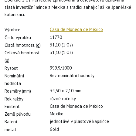
zlatá investiční mince z Mexika s tradicí sahající až ke španělské
kolonizaci.
Casa de Moneda de México
Výrobce
11770
Číslo výrobku
31,10 (1 Oz)
Čistá hmotnost (g)
31,10 (1 Oz)
Celková hmotnost
(g)
999,9/1000
Ryzost
Bez nominální hodnoty
Nominální
hodnota
34,50 x 2,10 mm
Rozměry (mm)
různé ročníky
Rok ražby
Casa de Moneda de México
Emitent
Mexiko
Země původu
jednotlivě v plastové kapsičce
Balení
Gold
metal