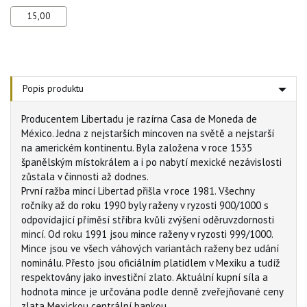
15,00
Popis produktu
Producentem Libertadu je razírna Casa de Moneda de
México. Jedna z nejstarších mincoven na světě a nejstarší
na americkém kontinentu. Byla založena v roce 1535
španělským místokrálem a i po nabytí mexické nezávislosti
zůstala v činnosti až dodnes.
První ražba mincí Libertad přišla v roce 1981. Všechny
ročníky až do roku 1990 byly raženy v ryzosti 900/1000 s
odpovídající příměsí stříbra kvůli zvýšení oděruvzdornosti
mincí. Od roku 1991 jsou mince raženy v ryzosti 999/1000.
Mince jsou ve všech váhových variantách raženy bez udání
nominálu. Přesto jsou oficiálním platidlem v Mexiku a tudíž
respektovány jako investiční zlato. Aktuální kupní síla a
hodnota mince je určována podle denně zveřejňované ceny
zlata Mexickou centrální bankou.