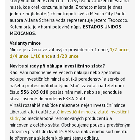
který vedl kmen Aztéků na jih a vyzval k založení města na
místě, kde orel konzumuje hada. Z tohoto města je dnes
jedno z nejlidnatějších metropolí světa México City. Podle
autora Allana Scheina voda reprezentuje jezero Texococo.
Kolem orla je v horní polovině nápis
ESTADOS UNIDOS
MEXICANOS
.
Varianty mince
Mince je ražena ve váhových provedeních 1 unce,
1/2 unce
,
1/4 unce
,
1/10 unce
a
1/20 unce
.
Nevíte si rady při nákupu investičního zlata?
Rádi Vám nabídneme ve věcech nákupu nebo zpětného
odkupu investičních mincí a slitků poradenství a servis od
našeho profesionálního týmu. Stačí zavolat na telefonní
číslo
556 205 010
, poslat nám mail nebo se jednoduše
stavit osobně do prodejny EKKA-Gold.
V naší rozsáhlé nabídce naleznete nejen investiční mince
Libertad, ale i další zlaté
investiční mince
a
zlaté investiční
slitky
od mezinárodně renomovaných producentů a
mincoven z celého světa. Obchodujeme pouze s prověřeným
zbožím v prvotřídní kvalitě. Většina nabízeného sortimentu
je připravena skladem k okamžitému odběru.