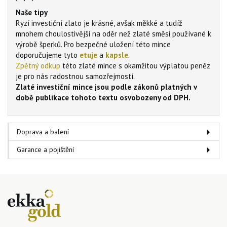
Naše tipy
Ryzí investiční zlato je krásné, avšak měkké a tudíž
mnohem choulostivější na oděr než zlaté směsi používané k
výrobě šperků. Pro bezpečné uložení této mince
doporučujeme tyto
etuje
a
kapsle
.
Zpětný odkup
této zlaté mince s okamžitou výplatou peněz
je pro nás radostnou samozřejmostí.
Zlaté investiční mince jsou podle zákonů platných v
době publikace tohoto textu osvobozeny od DPH.
Doprava a balení
Garance a pojištění