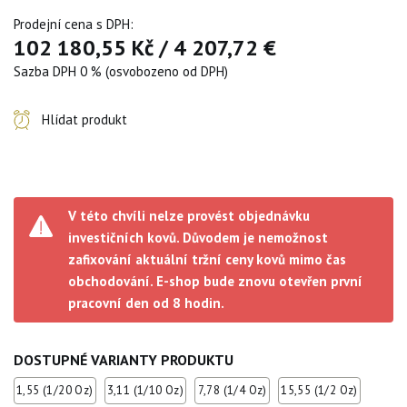
Prodejní cena s DPH:
102 180,55 Kč
/
4 207,72 €
Sazba DPH 0 % (osvobozeno od DPH)
Hlídat produkt
V této chvíli nelze provést objednávku
investičních kovů. Důvodem je nemožnost
zafixování aktuální tržní ceny kovů mimo čas
obchodování. E-shop bude znovu otevřen první
pracovní den od 8 hodin.
DOSTUPNÉ VARIANTY PRODUKTU
1,55 (1/20 Oz)
3,11 (1/10 Oz)
7,78 (1/4 Oz)
15,55 (1/2 Oz)