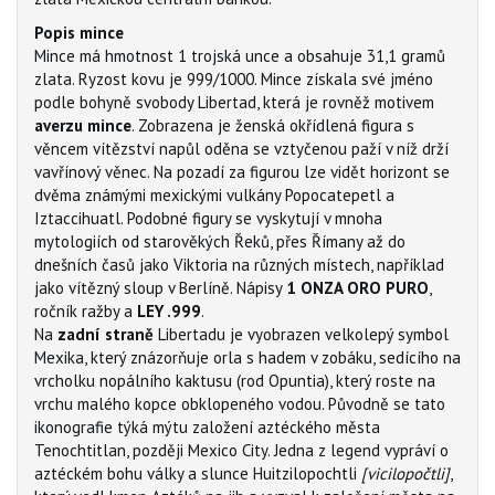
Popis mince
Mince má hmotnost 1 trojská unce a obsahuje 31,1 gramů
zlata. Ryzost kovu je 999/1000. Mince získala své jméno
podle bohyně svobody Libertad, která je rovněž motivem
averzu mince
. Zobrazena je ženská okřídlená figura s
věncem vítězství napůl oděna se vztyčenou paží v níž drží
vavřínový věnec. Na pozadí za figurou lze vidět horizont se
dvěma známými mexickými vulkány Popocatepetl a
Iztaccihuatl. Podobné figury se vyskytují v mnoha
mytologiích od starověkých Řeků, přes Římany až do
dnešních časů jako Viktoria na různých místech, například
jako vítězný sloup v Berlíně. Nápisy
1 ONZA ORO PURO
,
ročník ražby a
LEY .999
.
Na
zadní straně
Libertadu je vyobrazen velkolepý symbol
Mexika, který znázorňuje orla s hadem v zobáku, sedícího na
vrcholku nopálního kaktusu (rod Opuntia), který roste na
vrchu malého kopce obklopeného vodou. Původně se tato
ikonografie týká mýtu založení aztéckého města
Tenochtitlan, později Mexico City. Jedna z legend vypráví o
aztéckém bohu války a slunce Huitzilopochtli
[vicilopočtli]
,