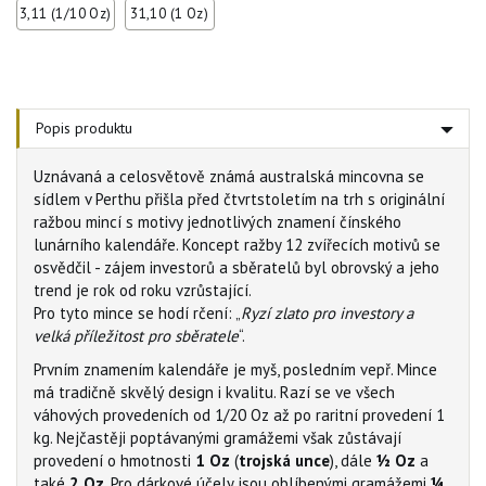
3,11 (1/10 Oz)
31,10 (1 Oz)
Popis produktu
Uznávaná a celosvětově známá australská mincovna se
sídlem v Perthu přišla před čtvrtstoletím na trh s originální
ražbou mincí s motivy jednotlivých znamení čínského
lunárního kalendáře. Koncept ražby 12 zvířecích motivů se
osvědčil - zájem investorů a sběratelů byl obrovský a jeho
trend je rok od roku vzrůstající.
Pro tyto mince se hodí rčení: „
Ryzí zlato pro investory a
velká příležitost pro sběratele
“.
Prvním znamením kalendáře je myš, posledním vepř. Mince
má tradičně skvělý design i kvalitu. Razí se ve všech
váhových provedeních od 1/20 Oz až po raritní provedení 1
kg. Nejčastěji poptávanými gramážemi však zůstávají
provedení o hmotnosti
1 Oz
(
trojská unce
), dále
½ Oz
a
také
2 Oz
. Pro dárkové účely jsou oblíbenými gramážemi
¼