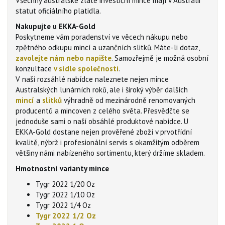
Všechny australské zlaté investiční mince mají v Austrálii
statut oficiálního platidla.
Nakupujte u EKKA-Gold
Poskytneme vám poradenství ve věcech nákupu nebo
zpětného odkupu mincí a uzančních slitků. Máte-li dotaz,
zavolejte nám nebo napište
. Samozřejmě je možná osobní
konzultace
v sídle společnosti
.
V naší rozsáhlé nabídce naleznete nejen mince
Australských lunárních roků, ale i široký výběr dalších
mincí
a
slitků
výhradně od mezinárodně renomovaných
producentů a mincoven z celého světa. Přesvědčte se
jednoduše sami o naší obsáhlé produktové nabídce. U
EKKA-Gold dostane nejen prověřené zboží v prvotřídní
kvalitě, nýbrž i profesionální servis s okamžitým odběrem
většiny námi nabízeného sortimentu, který držíme skladem.
Hmotnostní varianty mince
Tygr 2022 1/20 Oz
Tygr 2022 1/10 Oz
Tygr 2022 1/4 Oz
Tygr 2022 1/2 Oz