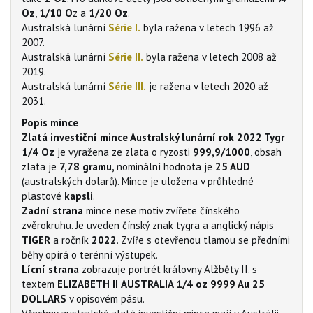
Oz
,
1/10 O
z a
1/20 Oz
.
Australská lunární
Série I.
byla ražena v letech 1996 až
2007.
Australská lunární
Série II.
byla ražena v letech 2008 až
2019.
Australská lunární
Série III.
je ražena v letech 2020 až
2031.
Popis mince
Zlatá investiční mince Australský lunární rok 2022 Tygr
1/4 Oz
je vyražena ze zlata o ryzosti
999,9/1000
, obsah
zlata je
7,78 gramu,
nominální hodnota je
25 AUD
(australských dolarů). Mince je uložena v průhledné
plastové
kapsli
.
Zadní strana
mince nese motiv zvířete čínského
zvěrokruhu. Je uveden čínský znak tygra a anglický nápis
TIGER
a ročník
2022
. Zvíře s otevřenou tlamou se předními
běhy opírá o terénní výstupek.
Lícní strana
zobrazuje portrét královny Alžběty II. s
textem
ELIZABETH II
AUSTRALIA 1/4 oz 9999 Au 25
DOLLARS
v opisovém pásu.