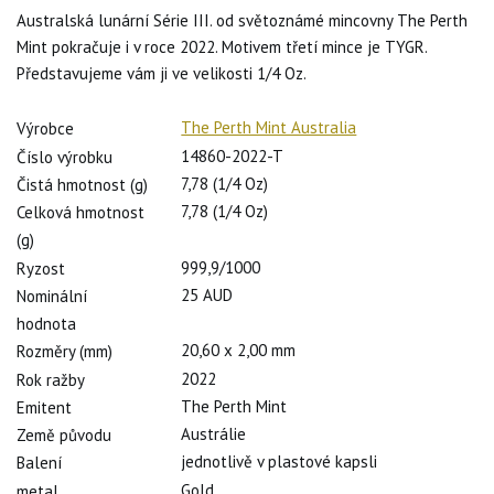
Australská lunární Série III. od světoznámé mincovny The Perth
Mint pokračuje i v roce 2022. Motivem třetí mince je TYGR.
Představujeme vám ji ve velikosti 1/4 Oz.
The Perth Mint Australia
Výrobce
14860-2022-T
Číslo výrobku
7,78 (1/4 Oz)
Čistá hmotnost (g)
7,78 (1/4 Oz)
Celková hmotnost
(g)
999,9/1000
Ryzost
25 AUD
Nominální
hodnota
20,60 x 2,00 mm
Rozměry (mm)
2022
Rok ražby
The Perth Mint
Emitent
Austrálie
Země původu
jednotlivě v plastové kapsli
Balení
Gold
metal