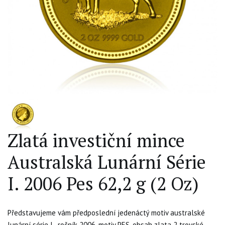
Zlatá investiční mince
Australská Lunární Série
I. 2006 Pes 62,2 g (2 Oz)
Představujeme vám předposlední jedenáctý motiv australské
lunární série I., ročník 2006, motiv PES, obsah zlata 2 troyské