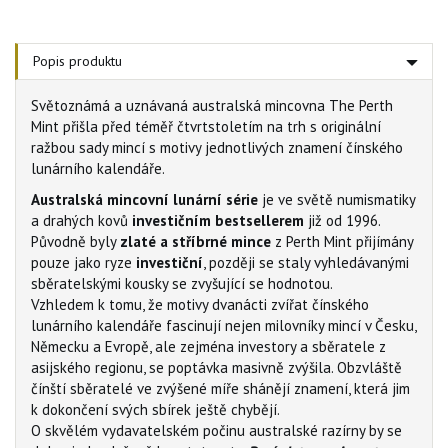
Popis produktu
Světoznámá a uznávaná australská mincovna The Perth
Mint přišla před téměř čtvrtstoletím na trh s originální
ražbou sady mincí s motivy jednotlivých znamení čínského
lunárního kalendáře.
Australská mincovní lunární série
je ve světě numismatiky
a drahých kovů
investičním bestsellerem
již od 1996.
Původně byly
zlaté a stříbrné mince
z Perth Mint přijímány
pouze jako ryze
investiční
, později se staly vyhledávanými
sběratelskými kousky se zvyšující se hodnotou.
Vzhledem k tomu, že motivy dvanácti zvířat čínského
lunárního kalendáře fascinují nejen milovníky mincí v Česku,
Německu a Evropě, ale zejména investory a sběratele z
asijského regionu, se poptávka masivně zvýšila. Obzvláště
čínští sběratelé ve zvýšené míře shánějí znamení, která jim
k dokončení svých sbírek ještě chybějí.
O skvělém vydavatelském počinu australské razírny by se