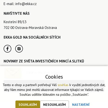
E-mail:
info@ekka.cz
NAVŠTIVTE NÁS
Kostelní 89/13
702 00 Ostrava-Moravská Ostrava
EKKA GOLD NA SOCIÁLNÍCH SÍTÍCH
NOVINKY ZE SVĚTA INVESTIČNÍCH MINCÍ A SLITKŮ
Cookies
Tento e-shop a partneři potřebují Váš
souhlas
k využití jednotlivých dat,
CHCI ODEBÍRAT NOVINKY
aby Vám mimo jiné mohli ukazovat informace týkající se Vašich zájmů.
Souhlas udělíte kliknutím na políčko „Souhlasím“.
SOUHLASÍM
NESOUHLASÍM
NASTAVENÍ
© Ekka Gold 2026 | design:
Graphic House s.r.o.