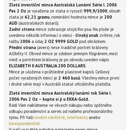
Zlatá investiční mince Australská Lunární Série I. 2006
Pes 2 Oz
je vyražena ze zlata o ryzosti
999,9/1000
, obsah
zlata je
62,21 gramu
, nominální hodnota mince je
200
AUD
(australských dolarů).
Zadní strana
mince zobrazuje stojícího psa. Na ploše je
uvedeno několik informací o minci -
čínský znak
zvířete, rok
ražby
2006
a údaj
2 OZ 9999 GOLD
pod obrázkem.
Přední strana
(avers) nese tradičně portrét královny
Alžběty II. Obvod mince je zdoben jemným filigránem, mezi
nímž a portrétem královny je po obvodu uveden nápis
ELIZABETH II AUSTRALIA 200 DOLLARS
.
Mince je uložena v průhledné plastové kapsli. Celkový
počet vyražených mincí je
2 460 kusů
. Všechny mince první
i druhé série mají v Austrálii statut oficiálního platidla.
Zlatá investiční mince Australský lunární rok Série I.
2006 Pes 2 Oz – kupte si ji u EKKA-Gold.
Rádi Vám nabídneme ve věcech nákupu nebo zpětného
odkupu poradenství a servis od našeho profesionálního
týmu. Při Vaší
osobní návštěvě
,
telefonicky
anebo
korespondenčně
.
V naší rozsáhlé nabídce naleznete nejen mince