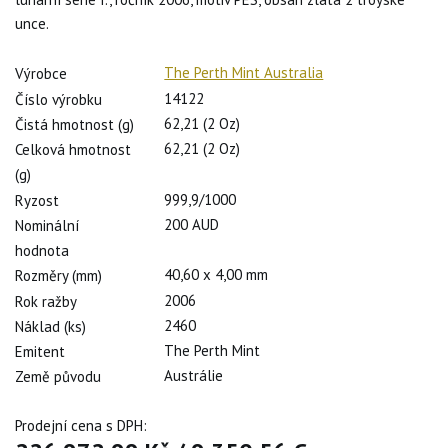
unce.
The Perth Mint Australia
Výrobce
14122
Číslo výrobku
62,21 (2 Oz)
Čistá hmotnost (g)
62,21 (2 Oz)
Celková hmotnost
(g)
999,9/1000
Ryzost
200 AUD
Nominální
hodnota
40,60 x 4,00 mm
Rozměry (mm)
2006
Rok ražby
2460
Náklad (ks)
The Perth Mint
Emitent
Austrálie
Země původu
Prodejní cena s DPH: