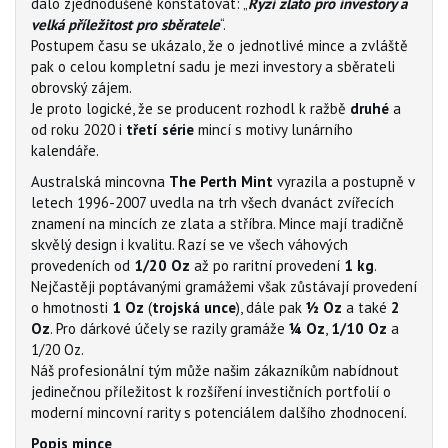
dalo zjednodušeně konstatovat: „
Ryzí zlato pro investory a
velká příležitost pro sběratele
“.
Postupem času se ukázalo, že o jednotlivé mince a zvláště
pak o celou kompletní sadu je mezi investory a sběrateli
obrovský zájem.
Je proto logické, že se producent rozhodl k ražbě
druhé
a
od roku 2020 i
třetí série
mincí s motivy lunárního
kalendáře.
Australská mincovna
The Perth Mint
vyrazila a postupně v
letech 1996-2007 uvedla na trh všech dvanáct zvířecích
znamení na mincích ze zlata a stříbra. Mince mají tradičně
skvělý design i kvalitu. Razí se ve všech váhových
provedeních od
1/20 Oz
až po raritní provedení
1 kg
.
Nejčastěji poptávanými gramážemi však zůstávají provedení
o hmotnosti
1 Oz
(
trojská unce
), dále pak
½ Oz
a také
2
Oz
. Pro dárkové účely se razily gramáže
¼ Oz
,
1/10 Oz
a
1/20 Oz.
Náš profesionální tým může našim zákazníkům nabídnout
jedinečnou příležitost k rozšíření investičních portfolií o
moderní mincovní rarity s potenciálem dalšího zhodnocení.
Popis mince