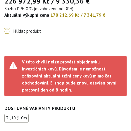
226 972,99 Kč
/
9 350,56 €
Sazba DPH 0 % (osvobozeno od DPH)
Aktuální výkupní cena
178 212,69 Kč
/
7 341,79 €
Hlídat produkt
V této chvíli nelze provést objednávku
investičních kovů. Důvodem je nemožnost
zafixování aktuální tržní ceny kovů mimo čas
obchodování. E-shop bude znovu otevřen první
pracovní den od 8 hodin.
DOSTUPNÉ VARIANTY PRODUKTU
31,10 (1 Oz)