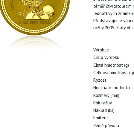
téměř čtvrtstoletím n
jednotlivých znamení
Představujeme vám d
ražby 2005, zlatý ob
Výrobce
Číslo výrobku
Čistá hmotnost (g)
Celková hmotnost (g
Ryzost
Nominální hodnota
Rozměry (mm)
Rok ražby
Náklad (ks)
Emitent
Země původu