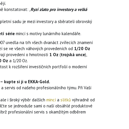
ějí.
ě konstatovat: „
Ryzí zlato pro investory a velká
letní sadu je mezi investory a sběrateli obrovský
etí série
mincí s motivy lunárního kalendáře.
07 uvedla na trh všech dvanáct zvířecích znamení
 Razí se ve všech váhových provedeních od
1/20 Oz
vají provedení o hmotnosti
1 Oz
(
trojská unce
),
0 Oz
a 1/20 Oz.
st k rozšíření investičních portfolií o moderní
– kupte si ji u EKKA-Gold.
servis od našeho profesionálního týmu. Při Vaší
le i široký výběr dalších
mincí
a
slitků
výhradně od
čte se jednoduše sami o naší obsáhlé produktové
nýbrž profesionální servis s okamžitým odběrem