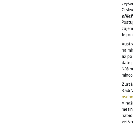
zvýše
O skv
přílež
Postu
zájem
Je pr
Austr
na min
až po
dále 
Náš p
minco
Zlatá
Rádi 
osobn
V naš
mezin
nabíd
větši