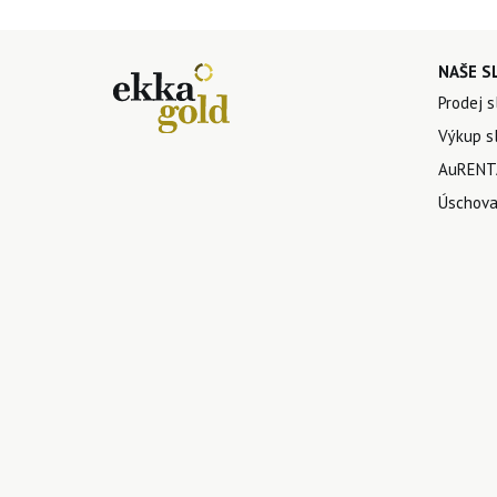
NAŠE S
Prodej s
Výkup sl
AuRENTA
Úschova