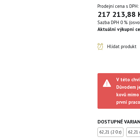
Prodejní cena s DPH:
217 213,88 
Sazba DPH 0 % (osv
Aktuální výkupní c
Hlídat produkt
V této chví
Důvodem je
kovů mimo 
první prac
DOSTUPNÉ VARIA
62,21 (2 Oz)
62,21 