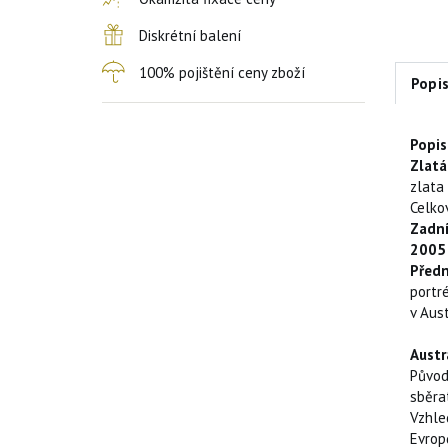
Diskrétní balení
100% pojištění ceny zboží
Popi
Popi
Zlatá
zlata
Celko
Zadní
2005
Předn
portr
v Aust
Austr
Původ
sběra
Vzhle
Evrop