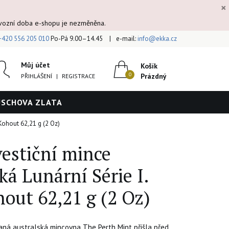
×
ovozní doba e-shopu je nezměněna.
+420 556 205 010
Po-Pá 9.00–14.45
e-mail:
info@ekka.cz
Můj účet
Košík
Prázdný
PŘIHLÁŠENÍ
|
REGISTRACE
ÚSCHOVA ZLATA
 Kohout 62,21 g (2 Oz)
vestiční mince
ká Lunární Série I.
out 62,21 g (2 Oz)
ná australská mincovna The Perth Mint přišla před