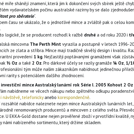
né míře shánějí znamení, která jim k dokončení svých sbírek ještě chyb
ělém vydavatelském počinu australské razírny by se dalo zjednodušen
itost pro sběratele
“.
pem času se ukázalo, že o jednotlivé mince a zvláště pak o celou komp
.
oto logické, že se producent rozhodl k ražbě
druhé
a od roku 2020 i
tř
alská mincovna
The Perth Mint
vyrazila a postupně v letech 1996-20
cích ze zlata a stříbra. Mince mají tradičně skvělý design i kvalitu.
 raritní provedení
1 kg
. Nejčastěji poptávanými gramážemi však zůstá
pak
½ Oz
a také
2 Oz
. Pro dárkové účely se razily gramáže
¼ Oz
,
1/1
rofesionální tým může našim zákazníkům nabídnout jedinečnou příležito
vní rarity s potenciálem dalšího zhodnocení.
 investiční mince Australský lunární rok Série I. 2005 Kohout 2 Oz 
Vám nabídneme ve věcech nákupu nebo zpětného odkupu poradenství a 
í návštěvě
,
telefonicky
anebo
korespondenčně
.
í rozsáhlé nabídce naleznete nejen mince Australských lunárních let, a
árodně renomovaných producentů a mincoven z celého světa. Přesvěd
ce. U EKKA-Gold dostane nejen prověřené zboží v prvotřídní kvalitě, 
ny námi nabízeného sortimentu, který držíme skladem.