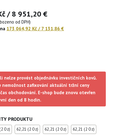
Kč
/
8 951,20 €
obozeno od DPH)
ena
173 064,92 Kč
/
7 131,86 €
li nelze provést objednávku investičních kovů.
 nemožnost zafixování aktuální tržní ceny
čas obchodování. E-shop bude znovu otevřen
ovní den od 8 hodin.
NTY PRODUKTU
(2 Oz)
62,21 (2 Oz)
62,21 (2 Oz)
62,21 (2 Oz)