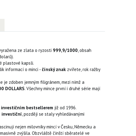
vyražena ze zlata o ryzosti
999,9/1000
, obsah
olarů).
é plastové kapsli.
ik informací o minci -
čínský znak
zvířete, rok ražby
ce je zdoben jemným filigránem, mezi nímž a
200 DOLLARS
. Všechny mince první i druhé série mají
ů
investičním bestsellerem
již od 1996.
e
investiční
, později se staly vyhledávanými
scinují nejen milovníky mincí v Česku, Německu a
masivně zvýšila. Obzvláště čínští sběratelé ve