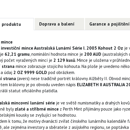
Doprava a balení
Garance a pojištění
s produktu
s mince
 investiční mince Australská Lunární Série I. 2005 Kohout 2 Oz
je 
 je
62,21 gramu
, nominální hodnota mince je
200 AUD
(australských d
vý počet vyražených mincí je
2 129 kusů
. Mince je uložena v průhledn
 strana
mince zobrazuje stojícího kohouta. Na ploše je uvedeno někol
a údaj
2 OZ 9999 GOLD
pod obrázkem.
í strana
(avers) nese tradičně portrét královny Alžběty II. Obvod min
étem královny je po obvodu uveden nápis
ELIZABETH II AUSTRALIA 
rálii statut oficiálního platidla.
alská mincovní lunární série
je ve světě numismatiky a drahých kov
ně byly
zlaté a stříbrné mince
z Perth Mint přijímány pouze jako ryz
telskými kousky se zvyšující se hodnotou.
dem k tomu, že motivy dvanácti zvířat čínského lunárního kalendáře fa
ě, ale zejména investory a sběratele z asijského regionu, se poptávka 