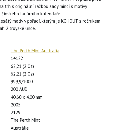
a trh s originální ražbou sady mincí s motivy
 čínského lunárního kalendáře.
esátý motiv v pořadí, kterým je KOHOUT s ročníkem
sah 2 troyské unce.
The Perth Mint Australia
14122
62,21 (2 Oz)
62,21 (2 Oz)
)
999,9/1000
200 AUD
40,60 x 4,00 mm
2005
2129
The Perth Mint
Austrálie