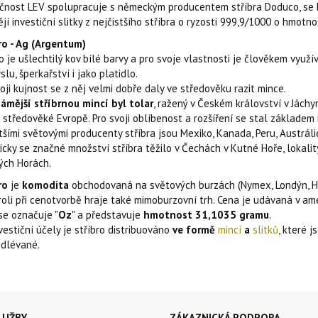
čnost LEV spolupracuje s německým producentem stříbra Doduco, s
jí investiční slitky z nejčistšího stříbra o ryzosti 999,9/1000 o hmotno
ro - Ag (Argentum)
o je ušlechtilý kov bílé barvy a pro svoje vlastnosti je člověkem využív
lu, šperkařství i jako platidlo.
oji kujnost se z něj velmi dobře daly ve středověku razit mince.
ámější stříbrnou mincí byl tolar
, ražený v Českém království v Jách
 středověké Evropě. Pro svoji oblíbenost a rozšíření se stal základem i
šími světovými producenty stříbra jsou Mexiko, Kanada, Peru, Austráli
ricky se značné množství stříbra těžilo v Čechách v Kutné Hoře, lokal
ých Horách.
ro
je
komodita
obchodovaná na světových burzách (Nymex, Londýn, Hon
roli při cenotvorbě hraje také mimoburzovní trh. Cena je udávaná v ame
se označuje "
Oz
" a představuje
hmotnost 31,1035 gramu
.
vestiční účely je stříbro distribuováno
ve formě
mincí
a
slitků
, které 
odlévané.
LUŽBY
ZÁKAZNICKÁ PODPORA