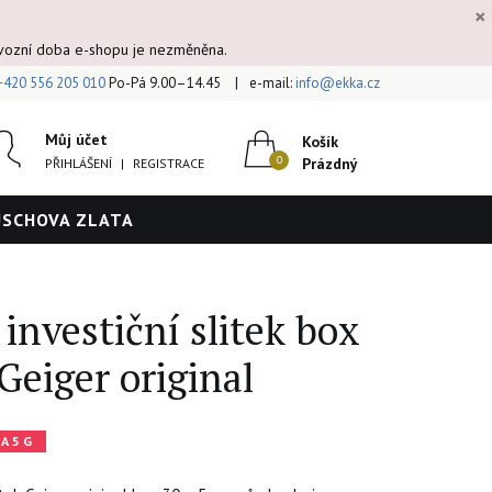
×
ovozní doba e-shopu je nezměněna.
+420 556 205 010
Po-Pá 9.00–14.45
e-mail:
info@ekka.cz
Můj účet
Košík
Prázdný
PŘIHLÁŠENÍ
|
REGISTRACE
ÚSCHOVA ZLATA
 investiční slitek box
 Geiger original
A 5 G