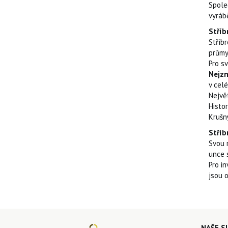
Spole
vyrábě
Stříb
Stříbr
průmys
Pro sv
Nejzn
v celé
Největ
Histo
Krušn
Stříb
Svou 
unce 
Pro in
jsou 
NAŠE S