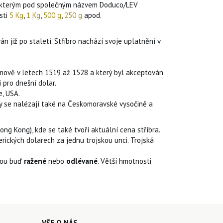
e kterým pod společným názvem Doduco/LEV
sti
5 Kg
,
1 Kg
,
500 g
,
250 g
apod.
án již po staletí. Stříbro nachází svoje uplatnění v
ymově v letech 1519 až 1528 a který byl akceptován
 pro dnešní dolar.
e, USA.
ity se nalézají také na Českomoravské vysočině a
g Kong), kde se také tvoří aktuální cena stříbra.
rických dolarech za jednu trojskou unci. Trojská
jsou buď
ražené
nebo
odlévané
. Větší hmotnosti
VŠE O NÁS