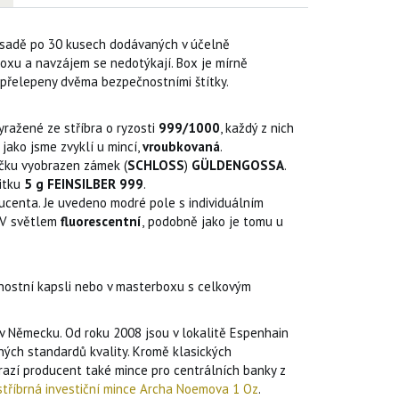
 v sadě po 30 kusech dodávaných v účelně
boxu a navzájem se nedotýkají. Box je mírně
u přelepeny dvěma bezpečnostními štítky.
yražené ze stříbra o ryzosti
999/1000
, každý z nich
 jako jsme zvyklí u mincí,
vroubkovaná
.
ečku vyobrazen zámek (
SCHLOSS
)
GÜLDENGOSSA
.
itku
5 g
FEINSILBER 999
.
ucenta. Je uvedeno modré pole s individuálním
 UV světlem
fluorescentní
,
podobně jako je tomu u
nostní kapsli nebo v masterboxu s celkovým
 Německu. Od roku 2008 jsou v lokalitě Espenhain
sných standardů kvality. Kromě klasických
, razí producent také mince pro centrálních banky z
stříbrná investiční mince Archa Noemova 1 Oz
.