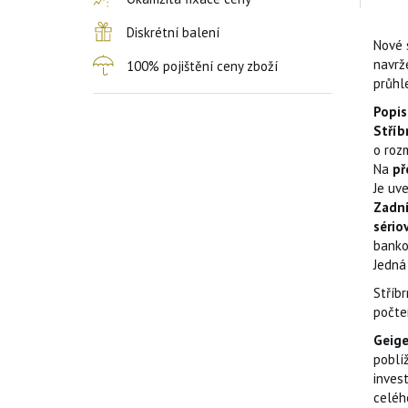
Diskrétní balení
Nové 
navrž
100% pojištění ceny zboží
průhl
Popis
Stříb
o roz
Na
př
Je uv
Zadní
sério
banko
Jedná
Stříbr
počte
Geige
poblí
invest
celého