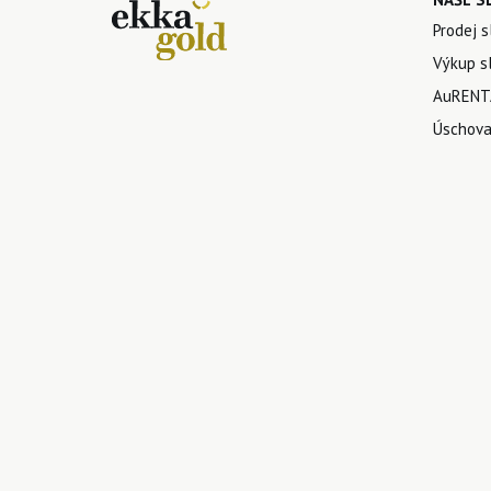
Prodej s
Výkup sl
AuRENTA
Úschova