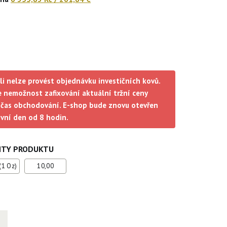
li nelze provést objednávku investičních kovů.
 nemožnost zafixování aktuální tržní ceny
čas obchodování. E-shop bude znovu otevřen
ovní den od 8 hodin.
NTY PRODUKTU
(1 Oz)
10,00