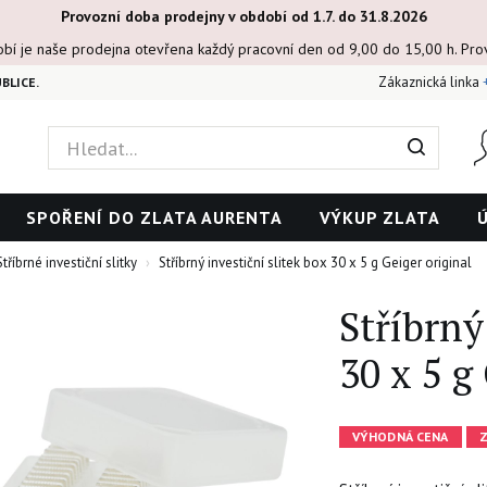
Provozní doba prodejny v období od 1.7. do 31.8.2026
obí je naše prodejna otevřena každý pracovní den od 9,00 do 15,00 h. Pr
Zákaznická linka
BLICE.
SPOŘENÍ DO ZLATA AURENTA
VÝKUP ZLATA
Stříbrné investiční slitky
Stříbrný investiční slitek box 30 x 5 g Geiger original
Stříbrný
30 x 5 g
VÝHODNÁ CENA
Z