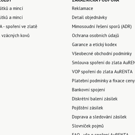
litků a mincí
Reklamace
itků a mincí
Detail objednávky
 - spoření ve zlatě
Mimosoudní řešení sporů (ADR)
 vzácných kovů
Ochrana osobních údajů
Garance a etický kodex
Všeobecné obchodní podmínky
Smlouva spoření do zlata AuRE
VOP spoření do zlata AuRENTA
Platební podmínky a fixace ceny
Bankovní spojení
Diskrétní balení zásilek
Pojištění zásilek
Doprava a sledování zásilek
Slovníček pojmů
FAQ - vše o spoření AuRENTA