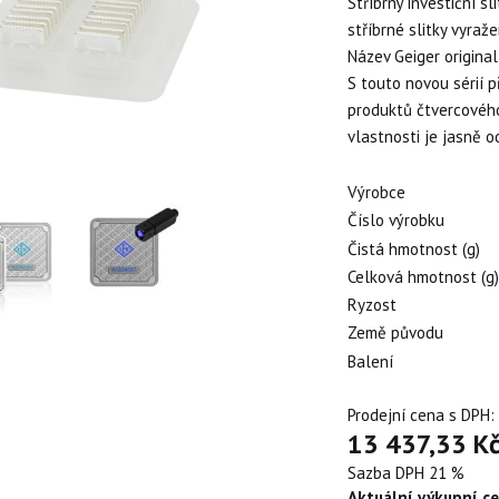
Stříbrný investiční s
stříbrné slitky vyraž
Název Geiger origina
S touto novou sérií 
produktů čtvercového
vlastnosti je jasně o
Výrobce
Číslo výrobku
Čistá hmotnost (g)
Celková hmotnost (g
Ryzost
Země původu
Balení
Prodejní cena s DPH:
13 437,33 K
Sazba DPH 21 %
Aktuální výkupní c