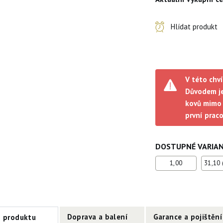
Hlídat produkt
V této chví
Důvodem je
kovů mimo 
první prac
DOSTUPNÉ VARIA
1,00
31,10 
Doprava a balení
Garance a pojištění
s produktu