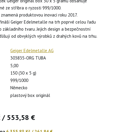
litek Geiger original box 30 x 5 gramů obsahuje
ené ze stříbra o ryzosti 999/1000.
l znamená produktovou inovaci roku 2017.
přináší Geiger Edelmetalle na trh poprvé celou řadu
 základního tvaru. Jejich design a bezpečnostní
dlišují od obvyklých výrobků z drahých kovů na trhu.
Geiger Edelmetalle AG
303835-ORG TUBA
5,00
150 (30 x 5 g)
)
999/1000
Německo
plastový box originál
č
/
553,58 €
ena
6 355,83 Kč
/
261,84 €