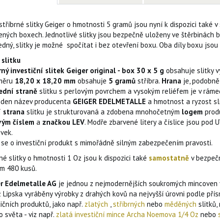
stříbrné slitky Geiger o hmotnosti 5 gramů jsou nyní k dispozici také
ených boxech. Jednotlivé slitky jsou bezpečně uloženy ve štěrbinách 
edný, slitky je možné spočítat i bez otevření boxu. Oba díly boxu jso
 slitku
rný investiční slitek Geiger original - box 30 x 5 g
obsahuje slitky v
měru
18,20 x 18,20 mm
obsahuje
5 gramů
stříbra.
Hrana
je, podobně
ední straně
slitku s perlovým povrchem a vysokým reliéfem je v rám
eden název producenta
GEIGER EDELMETALLE
a hmotnost a ryzost sl
 strana
slitku je strukturovaná a zdobena mnohočetným
logem
prod
vým číslem
a
značkou LEV
. Modře zbarvené litery a číslice jsou pod
vek.
 se o investiční produkt s mimořádně silným zabezpečením pravosti.
né slitky o hmotnosti 1 Oz jsou k dispozici také
samostatně
v bezpeč
m 480 kusů.
r Edelmetalle AG
je jednou z nejmodernějších soukromých mincoven v
ž Lipska vyráběny výrobky z drahých kovů na nejvyšší úrovni podle pří
ičních produktů, jako např.
zlatých
,
stříbrných
nebo
měděných
slitků
 světa - viz např.
zlatá investiční mince Archa Noemova 1/4 Oz
nebo