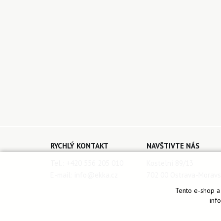
RYCHLÝ KONTAKT
NAVŠTIVTE NÁS
Tel.:
+420 556 205 010
Kostelní 89/13
E-mail:
info@ekka.cz
702 00 Ostrava-Moravs
Tento e-shop a 
inf