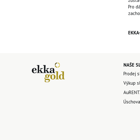
zůstá
Pro d
zachov
EKKA-
NAŠE S
Prodej s
Výkup sl
AuRENTA
Úschova