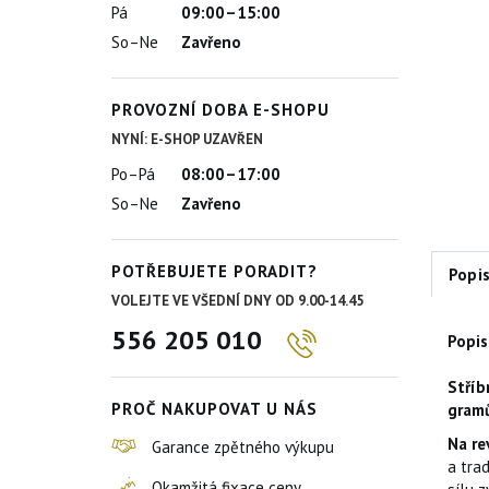
Pá
09:00–15:00
So–Ne
Zavřeno
PROVOZNÍ DOBA E-SHOPU
NYNÍ: E-SHOP UZAVŘEN
Po–Pá
08:00–17:00
So–Ne
Zavřeno
POTŘEBUJETE PORADIT?
Popi
VOLEJTE VE VŠEDNÍ DNY OD 9.00-14.45
556 205 010
Popis
Stříb
PROČ NAKUPOVAT U NÁS
gram
Na re
Garance zpětného výkupu
a trad
Okamžitá fixace ceny