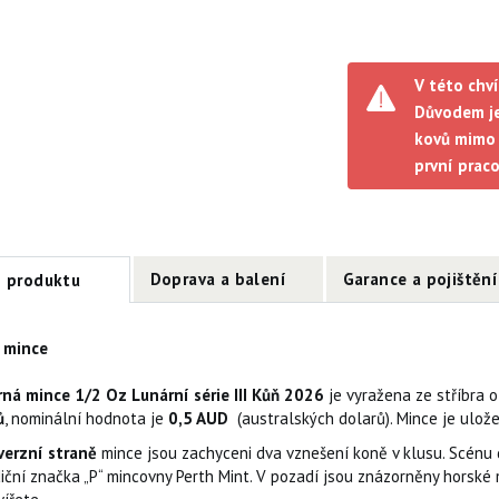
V této chví
Důvodem je
kovů mimo 
první prac
Doprava a balení
Garance a pojištění
s produktu
 mince
rná mince 1/2 Oz Lunární série III Kůň 2026
je vyražena ze stříbra o
ů
, nominální hodnota je
0,5 AUD
(australských dolarů). Mince je ulož
verzní straně
mince jsou zachyceni dva vznešení koně v klusu. Scénu d
iční značka „P“ mincovny Perth Mint. V pozadí jsou znázorněny horské 