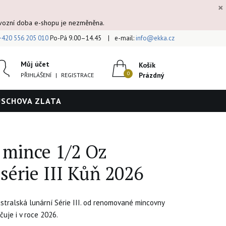
×
ovozní doba e-shopu je nezměněna.
+420 556 205 010
Po-Pá 9.00–14.45
e-mail:
info@ekka.cz
Můj účet
Košík
Prázdný
PŘIHLÁŠENÍ
|
REGISTRACE
ÚSCHOVA ZLATA
 mince 1/2 Oz
série III Kůň 2026
stralská lunární Série III. od renomované mincovny
uje i v roce 2026.