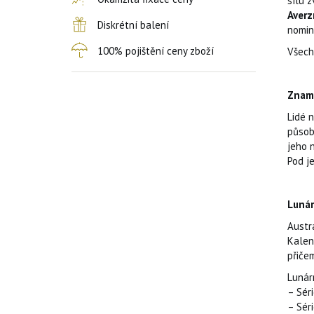
sílu z
Averz
Diskrétní balení
nomin
100% pojištění ceny zboží
Všechn
Znam
Lidé n
působ
jeho 
Pod je
Lunár
Austr
Kalen
přiče
Lunárn
– Séri
– Sér