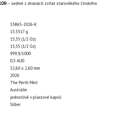
KŮŇ
– sedmé z dvanácti zvířat starověkého čínského
33865-2026-K
15.5517 g
15,55 (1/2 Oz)
15,55 (1/2 Oz)
)
999,9/1000
0,5 AUD
32,60 x 2,60 mm
2026
The Perth Mint
Austrálie
jednotlivě v plastové kapsli
Silber