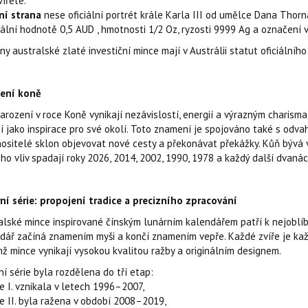
vířete.
ní strana
nese oficiální portrét krále Karla III od umělce Dana Thorn
ální hodnotě 0,5 AUD , hmotnosti 1/2 Oz, ryzosti 9999 Ag a označení 
y australské zlaté investiční mince mají v Austrálii statut oficiálního 
ení koně
arození v roce Koně vynikají nezávislostí, energií a výrazným charisma
í jako inspirace pro své okolí. Toto znamení je spojováno také s odva
nositelé sklon objevovat nové cesty a překonávat překážky. Kůň bývá
ho vliv spadají roky 2026, 2014, 2002, 1990, 1978 a každý další dvanác
ní série: propojení tradice a precizního zpracování
alské mince inspirované čínským lunárním kalendářem patří k nejoblí
dář začíná znamením myši a končí znamením vepře. Každé zvíře je ka
mž mince vynikají vysokou kvalitou ražby a originálním designem.
í série byla rozdělena do tří etap:
e I. vznikala v letech 1996–2007,
ie II. byla ražena v období 2008–2019,