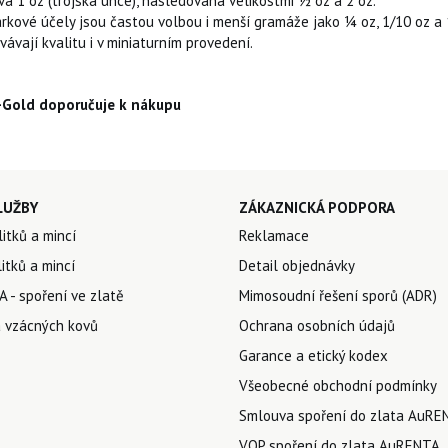
vá 1 oz (trojská unce), následovaná velikostmi ½ oz a 2 oz.
árkové účely jsou častou volbou i menší gramáže jako ¼ oz, 1/10 oz a 
ávají kvalitu i v miniaturním provedení.
Gold doporučuje k nákupu
LUŽBY
ZÁKAZNICKÁ PODPORA
litků a mincí
Reklamace
itků a mincí
Detail objednávky
 - spoření ve zlatě
Mimosoudní řešení sporů (ADR)
 vzácných kovů
Ochrana osobních údajů
Garance a etický kodex
Všeobecné obchodní podmínky
Smlouva spoření do zlata AuRE
VOP spoření do zlata AuRENTA