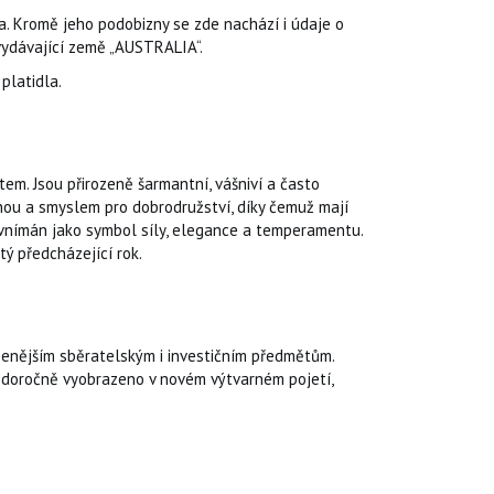
a. Kromě jeho podobizny se zde nachází i údaje o
vydávající země „AUSTRALIA“.
platidla.
tem. Jsou přirozeně šarmantní, vášniví a často
hou a smyslem pro dobrodružství, díky čemuž mají
 vnímán jako symbol síly, elegance a temperamentu.
tý předcházející rok.
benějším sběratelským i investičním předmětům.
ždoročně vyobrazeno v novém výtvarném pojetí,