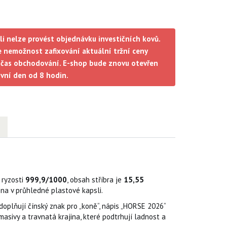
li nelze provést objednávku investičních kovů.
 nemožnost zafixování aktuální tržní ceny
čas obchodování. E-shop bude znovu otevřen
ovní den od 8 hodin.
 ryzosti
999,9/1000
, obsah stříbra je
15,55
ena v průhledné plastové kapsli.
oplňují čínský znak pro „koně“, nápis „HORSE 2026“
masivy a travnatá krajina, které podtrhují ladnost a