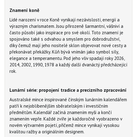
Znamení koně
Lidé narození v roce Koně vynikají nezávislostí, energií a
výrazným charismatem. Jsou přirozeně šarmantní, vášniví a
často působí jako inspirace pro své okolí. Toto znamení je
spojováno také s odvahou a smyslem pro dobrodružství,
díky čemuž mají jeho nositelé sklon objevovat nové cesty a
překonávat překážky. Kůň bývá vnímán jako symbol síly,
elegance a temperamentu. Pod jeho vliv spadají roky 2026,
2014, 2002, 1990, 1978 a každý další dvanáctý předcházející
rok.
Lunární série: propojení tradice a precizního zpracování
Australské mince inspirované čínským lunárním kalendářem
patří k nejoblíbenějším sběratelským i investičním
předmětům. Kalendář začíná znamením myši a končí
znamením vepře. Každé zvíře je každoročně vyobrazeno v
novém výtvarném pojetí, přičemž mince vynikají vysokou
kvalitou ražby a originálním designem.