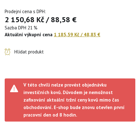
Prodejní cena s DPH:
2 150,68 Kč
/
88,58 €
Sazba DPH 21 %
Aktuální výkupní cena
1 185,59 Kč
/
48,83 €
Hlídat produkt
V této chvíli nelze provést objednávku
investičních kovů. Důvodem je nemožnost
zafixování aktuální tržní ceny kovů mimo čas
obchodování. E-shop bude znovu otevřen první
pracovní den od 8 hodin.