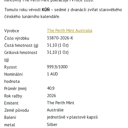
Tomuto roku vévodí
KŮŇ
– sedmé z dvanácti zvířat starověkého
čínského lunárního kalendáře.
The Perth Mint Australia
Výrobce
33870-2026-K
Číslo výrobku
31,10 (1 Oz)
Čistá hmotnost (g)
31,10 (1 Oz)
Celková hmotnost
(g)
999,9/1000
Ryzost
1 AUD
Nominální
hodnota
40,9
Průměr (mm)
2026
Rok ražby
The Perth Mint
Emitent
Austrálie
Země původu
jednotlivě v plastové kapsli
Balení
Silber
metal