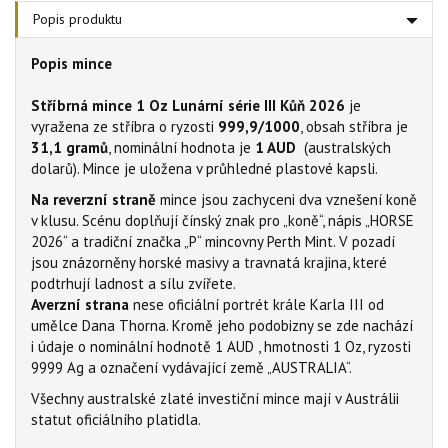
Popis produktu
Popis mince
Stříbrná mince 1 Oz Lunární série III Kůň 2026
je
vyražena ze stříbra o ryzosti
999,9/1000
, obsah stříbra je
31,1
gramů
, nominální hodnota je
1 AUD
(australských
dolarů). Mince je uložena v průhledné plastové kapsli.
Na reverzní straně
mince jsou zachyceni dva vznešení koně
v klusu. Scénu doplňují čínský znak pro „koně“, nápis „HORSE
2026“ a tradiční značka „P“ mincovny Perth Mint. V pozadí
jsou znázorněny horské masivy a travnatá krajina, které
podtrhují ladnost a sílu zvířete.
Averzní strana
nese oficiální portrét krále Karla III od
umělce Dana Thorna. Kromě jeho podobizny se zde nachází
i údaje o nominální hodnotě 1 AUD , hmotnosti 1 Oz, ryzosti
9999 Ag a označení vydávající země „AUSTRALIA“.
Všechny australské zlaté investiční mince mají v Austrálii
statut oficiálního platidla.