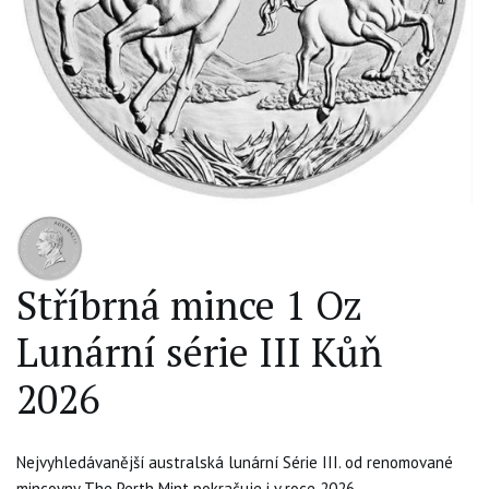
Stříbrná mince 1 Oz
Lunární série III Kůň
2026
Nejvyhledávanější australská lunární Série III. od renomované
mincovny The Perth Mint pokračuje i v roce 2026.