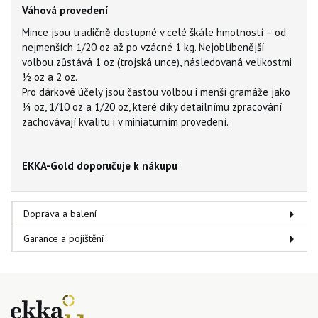
Váhová provedení
Mince jsou tradičně dostupné v celé škále hmotností – od
nejmenších 1/20 oz až po vzácné 1 kg. Nejoblíbenější
volbou zůstává 1 oz (trojská unce), následovaná velikostmi
½ oz a 2 oz.
Pro dárkové účely jsou častou volbou i menší gramáže jako
¼ oz, 1/10 oz a 1/20 oz, které díky detailnímu zpracování
zachovávají kvalitu i v miniaturním provedení.
EKKA-Gold doporučuje k nákupu
Doprava a balení
Garance a pojištění