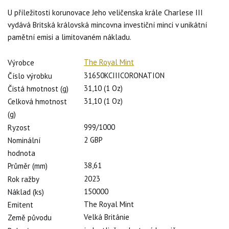
U příležitosti korunovace Jeho veličenska krále Charlese III
vydává Britská královská mincovna investiční minci v unikátní
pamětní emisi a limitovaném nákladu.
The Royal Mint
Výrobce
31650KCIIICORONATION
Číslo výrobku
31,10 (1 Oz)
Čistá hmotnost (g)
31,10 (1 Oz)
Celková hmotnost
(g)
999/1000
Ryzost
2 GBP
Nominální
hodnota
38,61
Průměr (mm)
2023
Rok ražby
150000
Náklad (ks)
The Royal Mint
Emitent
Velká Británie
Země původu