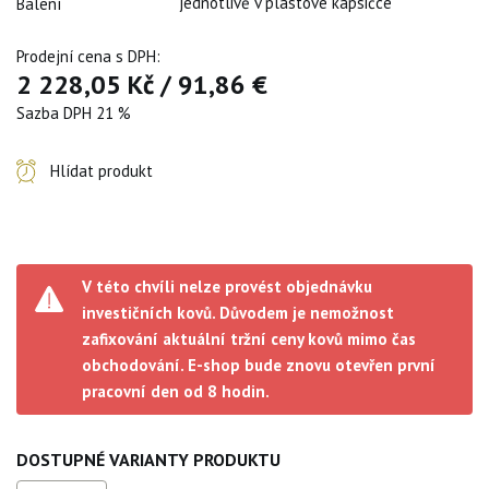
jednotlivě v plastové kapsičce
Balení
Prodejní cena s DPH:
2 228,05 Kč
/
91,86 €
Sazba DPH 21 %
Hlídat produkt
V této chvíli nelze provést objednávku
investičních kovů. Důvodem je nemožnost
zafixování aktuální tržní ceny kovů mimo čas
obchodování. E-shop bude znovu otevřen první
pracovní den od 8 hodin.
DOSTUPNÉ VARIANTY PRODUKTU