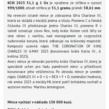
KCIII 2023 31,1 g 1 Oz
je vyražena ze stříbra o ryzosti
999/1000
, obsah stříbra je
31,1 gramu
, průměr
38,61 mm
.
Na reverzní straně mince je zobrazena šifra Charlese III,
která se skládá z iniciálů jména a titulu. Písmeno C a římská
číslovka III představuje jméno Charles III, písmeno R v
latině označuje slovo Rex, tedy krále. Kolem celé šifry se
vine věnec z vavřínu, nad monogramem se rozprostírá
tudorovská koruna, která odkazuje na královský majestát.
Kompozici uzavírá nápis THE CORONATION OF KING
CHARLES III 6.MAY 2023 (korunovace krále Karla III., 6.
května 2023).
Averz mince je věnován portrétu krále Charlese III, který je
speciálně určen pro řadu pamětních mincí u příležitosti
korunovace jeho veličenstva. Po obvodu mince je uveden
nápis CHARLES III
•
D • G • REX •
F • D, nominální hodnota,
rok emise 2023 a iniciály MJ, které patří britskému sochaři a
autorovi motivu Martinu Jenningsovi.
Mince vychází v nákladu 150 000 kusů.