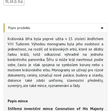
31,10 (1 Oz)
Popis produktu
Královská šifra byla poprvé užita v 15. století Jindřichem
VIII Tudorem. Výhodou monogramu byla jeho osobitost a
jedinečnost, na rozdíl od královských erbů, které se dědily
řadou králů, totiž odkazoval výhradně na jednoho
konkrétního panovníka. Šifru si může král navrhnout podle
sebe, často je však spojena se symbolem koruny nebo s
motivem královského erbu. Monogramy se užívají pro různé
dokumenty, ceniny, označují nové paláce, budovy a stavby,
dokonce také zdobí uniformy, slavnostní předměty,
suvenýry, ale také mince, vyznamenání a řády.
Popis mince
Stříbrná investiční mince Coronation of His Majesty